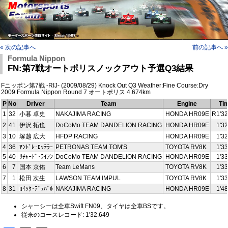
« 次の記事へ
前の記事へ »
Formula Nippon
FN:第7戦オートポリスノックアウト予選Q3結果
Fニッポン第7戦 -RIJ- (2009/08/29) Knock Out Q3 Weather:Fine Course:Dry
2009 Formula Nippon Round 7 オートポリス 4.674km
P
No
Driver
Team
Engine
Ti
1
32
小暮 卓史
NAKAJIMA RACING
HONDA HR09E
R1'32
2
41
伊沢 拓也
DoCoMo TEAM DANDELION RACING
HONDA HR09E
1'3
3
10
塚越 広大
HFDP RACING
HONDA HR09E
1'3
4
36
ｱﾝﾄﾞﾚ･ﾛｯﾃﾗｰ
PETRONAS TEAM TOM'S
TOYOTA RV8K
1'3
5
40
ﾘﾁｬｰﾄﾞ･ﾗｲｱﾝ
DoCoMo TEAM DANDELION RACING
HONDA HR09E
1'3
6
7
国本 京佑
Team LeMans
TOYOTA RV8K
1'3
7
1
松田 次生
LAWSON TEAM IMPUL
TOYOTA RV8K
1'3
8
31
ﾛｲｯｸ･ﾃﾞｭﾊﾞﾙ
NAKAJIMA RACING
HONDA HR09E
1'4
シャーシーは全車Swift FN09、タイヤは全車BSです。
従来のコースレコード: 1'32.649