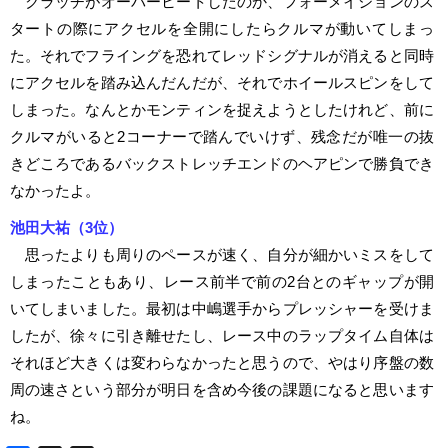
クラッチがオーバーヒートしたのか、フォーメイションのス
タートの際にアクセルを全開にしたらクルマが動いてしまっ
た。それでフライングを恐れてレッドシグナルが消えると同時
にアクセルを踏み込んだんだが、それでホイールスピンをして
しまった。なんとかモンティンを捉えようとしたけれど、前に
クルマがいると2コーナーで踏んでいけず、残念だが唯一の抜
きどころであるバックストレッチエンドのヘアピンで勝負でき
なかったよ。
池田大祐（3位）
思ったよりも周りのペースが速く、自分が細かいミスをして
しまったこともあり、レース前半で前の2台とのギャップが開
いてしまいました。最初は中嶋選手からプレッシャーを受けま
したが、徐々に引き離せたし、レース中のラップタイム自体は
それほど大きくは変わらなかったと思うので、やはり序盤の数
周の速さという部分が明日を含め今後の課題になると思います
ね。