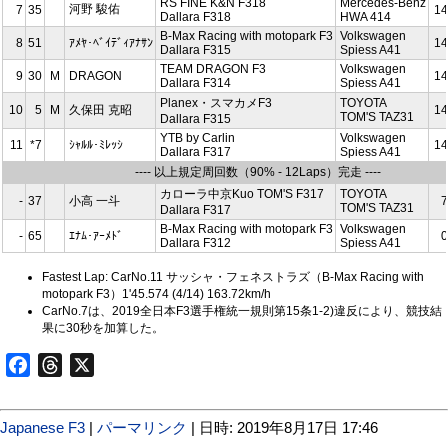
RS FINE K&N F318
Mercedes-Benz
河野 駿佑
7
35
14
Dallara F318
HWA 414
B-Max Racing with motopark F3
Volkswagen
8
51
ｱﾒﾔ･ﾍﾞｲﾃﾞｨｱﾅｻﾝ
14
Dallara F315
Spiess A41
TEAM DRAGON F3
Volkswagen
9
30
M
DRAGON
14
Dallara F314
Spiess A41
Planex・スマカメF3
TOYOTA
10
5
M
久保田 克昭
14
TOM'S TAZ31
Dallara F315
YTB by Carlin
Volkswagen
11
*7
ｼｬﾙﾙ･ﾐﾚｯｼ
14
Dallara F317
Spiess A41
---- 以上規定周回数（90% - 12Laps）完走 ----
カローラ中京Kuo TOM'S F317
TOYOTA
-
37
小高 一斗
7
TOM'S TAZ31
Dallara F317
B-Max Racing with motopark F3
Volkswagen
-
65
ｴﾅﾑ･ｱｰﾒﾄﾞ
0
Dallara F312
Spiess A41
Fastest Lap: CarNo.11 サッシャ・フェネストラズ（B-Max Racing with
motopark F3）1'45.574 (4/14) 163.72km/h
CarNo.7は、2019全日本F3選手権統一規則第15条1-2)違反により、競技結
果に30秒を加算した。
Facebook
Threads
X
Japanese F3
|
パーマリンク
| 日時: 2019年8月17日 17:46