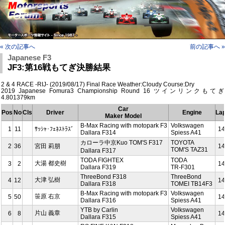
« 次の記事へ
前の記事へ »
Japanese F3
JF3:第16戦もてぎ決勝結果
2 & 4 RACE -RIJ- (2019/08/17) Final Race Weather:Cloudy Course:Dry
2019 Japanese Fomura3 Championship Round 16 ツインリンクもてぎ
4.801379km
Car
Pos
No
Cls
Driver
Engine
La
Maker Model
B-Max Racing with motopark F3
Volkswagen
1
11
ｻｯｼｬ･ﾌｪﾈｽﾄﾗｽﾞ
14
Dallara F314
Spiess A41
カローラ中京Kuo TOM'S F317
TOYOTA
2
36
宮田 莉朋
14
TOM'S TAZ31
Dallara F317
TODA FIGHTEX
TODA
大湯 都史樹
3
2
14
Dallara F319
TR-F301
ThreeBond F318
ThreeBond
大津 弘樹
4
12
14
Dallara F318
TOMEI TB14F3
B-Max Racing with motopark F3
Volkswagen
笹原 右京
5
50
14
Dallara F316
Spiess A41
YTB by Carlin
Volkswagen
片山 義章
6
8
14
Dallara F315
Spiess A41