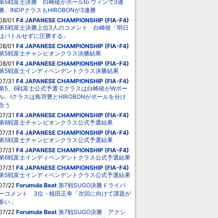
第5戦富士決勝 白崎稜がポールto ウィンで3連
勝、INDPクラスもHIROBONが3連勝
08/01
F4 JAPANESE CHAMPIONSHIP (FIA-F4)
第5戦富士決勝上位3人のコメント 白崎稜「明日
はバトルせずに圧勝する」
08/01
F4 JAPANESE CHAMPIONSHIP (FIA-F4)
第5戦富士チャンピオンクラス決勝結果
08/01
F4 JAPANESE CHAMPIONSHIP (FIA-F4)
第5戦富士インディペンデントクラス決勝結果
07/31
F4 JAPANESE CHAMPIONSHIP (FIA-F4)
第5、6戦富士公式予選 Cクラスは白崎稜がWポー
ル、Iクラスは鳥羽豊とHIROBONがポールを分け
合う
07/31
F4 JAPANESE CHAMPIONSHIP (FIA-F4)
第6戦富士チャンピオンクラス公式予選結果
07/31
F4 JAPANESE CHAMPIONSHIP (FIA-F4)
第5戦富士チャンピオンクラス公式予選結果
07/31
F4 JAPANESE CHAMPIONSHIP (FIA-F4)
第6戦富士インディペンデントクラス公式予選結果
07/31
F4 JAPANESE CHAMPIONSHIP (FIA-F4)
第5戦富士インディペンデントクラス公式予選結果
07/22
Forumula Beat
第7戦SUGO決勝ドライバ
ーコメント 3位・植田正幸「次回に向けて課題が
多い」
07/22
Forumula Beat
第7戦SUGO決勝 アクシ