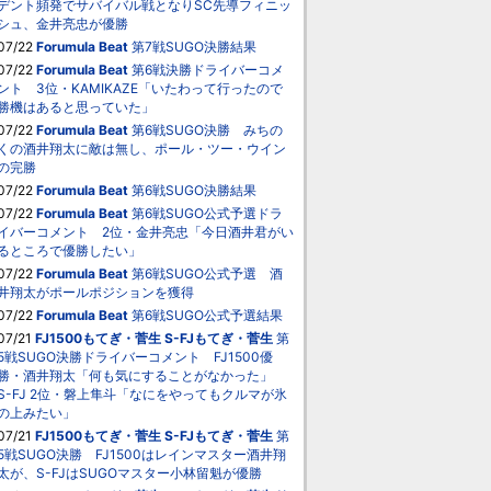
デント頻発でサバイバル戦となりSC先導フィニッ
シュ、金井亮忠が優勝
07/22
Forumula Beat
第7戦SUGO決勝結果
07/22
Forumula Beat
第6戦決勝ドライバーコメ
ント 3位・KAMIKAZE「いたわって行ったので
勝機はあると思っていた」
07/22
Forumula Beat
第6戦SUGO決勝 みちの
くの酒井翔太に敵は無し、ポール・ツー・ウイン
の完勝
07/22
Forumula Beat
第6戦SUGO決勝結果
07/22
Forumula Beat
第6戦SUGO公式予選ドラ
イバーコメント 2位・金井亮忠「今日酒井君がい
るところで優勝したい」
07/22
Forumula Beat
第6戦SUGO公式予選 酒
井翔太がポールポジションを獲得
07/22
Forumula Beat
第6戦SUGO公式予選結果
07/21
FJ1500もてぎ・菅生
S-FJもてぎ・菅生
第
5戦SUGO決勝ドライバーコメント FJ1500優
勝・酒井翔太「何も気にすることがなかった」
S-FJ 2位・磐上隼斗「なにをやってもクルマが氷
の上みたい」
07/21
FJ1500もてぎ・菅生
S-FJもてぎ・菅生
第
5戦SUGO決勝 FJ1500はレインマスター酒井翔
太が、S-FJはSUGOマスター小林留魁が優勝