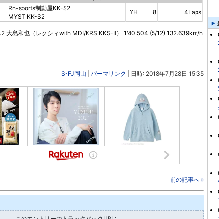
Rn-sports制動屋KK-S2
YH
8
4Laps
MYST KK-S2
rNo.2 大島和也（レクシィwith MDI/KRS KKS-Ⅱ） 1'40.504 (5/12) 132.639km/h
S-FJ岡山
|
パーマリンク
| 日時: 2018年7月28日 15:35
前の記事へ »
このエントリーのトラックバックURL: