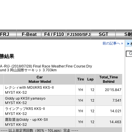
FRJ
F-Beat
F4 / F110
SGT
S
FJ1500/SFJ
F110 CUP
FIA-F4
SFJ D-Cup
鈴鹿・岡山
筑波・冨士
SFJ日本一
Aポリス
前の記事へ »
もてぎ・菅生
決勝結果
 -RIJ- (2018/07/28) Final Race Weather:Fine Course:Dry
ound 3 岡山国際サーキット 3.703km
Car
Total_Time
Tire
Lap
Maker Model
Behind
レクシィwith MDI/KRS KKS-Ⅱ
YH
12
20'15.847
MYST KK-S2
Giddy up KKSⅡ yamasyo
YH
12
7.541
MYST KK-S2
ラインアップKRS KKS-Ⅱ
YH
12
14.021
MYST KK-S2
鷹取醤油Giddy・up KK-SⅡ
YH
12
14.463
MYST KK-S2
---- 以上規定周回数（90% - 10Laps）完走 ----