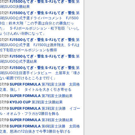
07/21
FJ1500もてぎ・菅生
S-FJもてぎ・菅生
第
5戦SUGO決勝結果
07/21
FJ1500もてぎ・菅生
S-FJもてぎ・菅生
第
5戦SUGO公式予選ドライバーコメント FJ1500
3位：鈴木大翔「この予選は自分との勝負だっ
た」 S-FJポールポジション・松下彰臣「いっし
ょうけんめい冷静になって」
07/21
FJ1500もてぎ・菅生
S-FJもてぎ・菅生
第
5戦SUGO公式予選 FJ1500は酒井翔太、S-FJは
松下彰臣がポールポジションを獲得
07/21
FJ1500もてぎ・菅生
S-FJもてぎ・菅生
第
5戦SUGO公式予選結果
07/21
FJ1500もてぎ・菅生
S-FJもてぎ・菅生
第
5戦SUGO注目選手インタビュー 土屋草太「壊さ
ない範囲で行けるところまで行く」
07/19
SUPER FORMULA
第7戦富士決勝 太田格
之進、強し！ タイトルを大きく引き寄せる
07/19
SUPER FORMULA
第7戦富士決勝結果
07/19
KYOJO CUP
第2戦富士決勝結果
07/19
SUPER FORMULA
第3戦富士決勝 イゴー
ル・オオムラ・フラガが2勝目を飾る
07/19
SUPER FORMULA
第3戦富士決勝結果
07/18
SUPER FORMULA
第6戦富士決勝 太田格
之進、怒涛の12台抜きで今季3勝目を挙げる