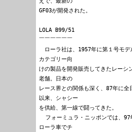
えで、最新の

GF03が開発された。

LOLA B99/51

￣￣￣￣￣￣

　ローラ社は、1957年に第１号モ
カテゴリー向

けの製品を開発販売してきたレーシ
老舗。日本の

レース界との関係も深く、87年に全日
以来、シャシー

を供給、第一線で闘ってきた。

  フォーミュラ・ニッポンでは、97年にペドロ・デ・ラ・ロサが
ローラ車でチ
