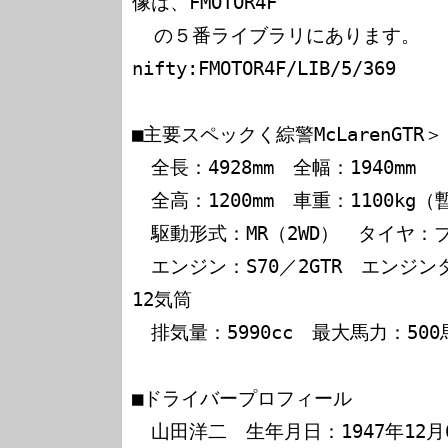
像は、FMOTOR4F

  の５番ライブラリにあります。　
nifty:FMOTOR4F/LIB/5/369

■主要スペックく綜警McLarenGTR＞

　全長：4928mm　全幅：1940mm

　全高：1200mm　車重：1100kg（
　駆動形式：MR（2WD）　タイヤ：
　エンジン：S70／2GTR　エンジ
12気筒

　排気量：5990cc　最大馬力：500馬
■ドライバープロフィール

　山田洋二　生年月日：1947年12月6