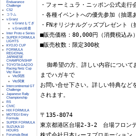
Enduarance
・フォーミュラ・ニッポン公式走行会
Challenge
CS2
・各種イベントへの優先参加（抽選あ
コラム
v.Granz
v.Granzもてぎ
・FNオリジナルグッズプレゼント（抽
v.Granz鈴鹿
Inter Proto e Series
■販売価格：80,000円（消費税込み）
SUPER FORMULA
LIGHTS
■販売枚数：限定300枚

KYOJO CUP
FORMULA
REGIONAL
JAPANESE
CHAMPIONSHIP
  御希望の方、詳しい内容についてお知りになりたい方は、下記
TOYOTA GAZOO
Racing Netz Cup
Vitz Race
までハガキで

Vitz関西
Vitz関東
お問い合せ下さい。詳しい特典など
Intercontinental GT
Challenge
されます。

Japanese Rally
Championship
RS
CIVIC
HIX FORMULA
〒135-8074

MOTEGI Entry
Formula
SUPER FORMULA
東京都港区台場2-3-2　台場フロンテ
SUZUKA 10
HOURS
株式会社日本レースプロモーション（
Forumula Beat