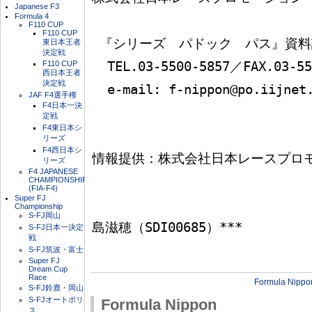
Japanese F3
Formula 4
F110 CUP
F110 CUP
 『シリーズ　パドック　パス』資料請求係

東日本王者
決定戦
F110 CUP
  TEL.03-5500-5857／FAX.03-5500-5858

西日本王者
決定戦
  e-mail: f-nippon@po.iijnet.or.jp

JAF F4選手権
F4日本一決
定戦
F4東日本シ
リーズ
F4西日本シ
情報提供：株式会社日本レースプロモ
リーズ
F4 JAPANESE
CHAMPIONSHIP
(FIA-F4)
Super FJ
                              *** FMOTOR4F SysO
Championship
S-FJ岡山
島滋穂（SDI00685）***

S-FJ日本一決定
戦
S-FJ筑波・富士
Super FJ
Dream Cup
Race
Formula Nippo
S-FJ鈴鹿・岡山
S-FJオートポリ
Formula Nippon
ス