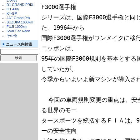
JAPAN
D1 GRAND PRIX
F3000選手権

GT Asia
K4-GP
シリーズは、国際F3000選手権と
JAF Grand Prix
SUZUKA 1000km
た。1996年から

FUJI 1000km
Solar Car Race
その他
国際F3000選手権がワンメイクに
ニュース内検索
ニッポンは、

95年の国際F3000規則を基本とする
していたが、

今季からいよいよ新マシンが導入され
  今回の車両規則変更の重点は、安全性の向上。Ｆ１を頂点とす
る世界のモー

タースポーツを統括するＦＩＡは、9
ーの安全性向
