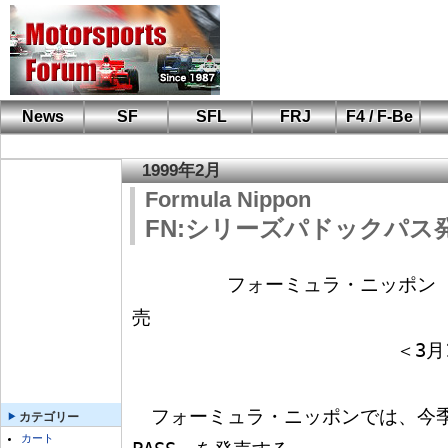
News
SF
SFL
FRJ
F4 / F-Be
F110 CUP
FIA-F4
F-Beat
も
SF
鈴
筑
S
A
1999年2月
Formula Nippon
FN:シリーズパドックパス
　　　　　フォーミュラ・ニッポン 
売

                        ＜3月1日より受付開始＞

　フォーミュラ・ニッポンでは、今季『FN 
カテゴリー
カート