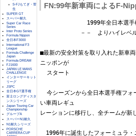
FN:99年新車両によるF-Ni
S-FJもてぎ・菅
生
SUPER GT
スーパー耐久
              1999年全日本選手権フォーミュラ・ニッポン

Super Car Race
Series
Inter Proto Series
            －－　よりハイレベルで激しいレースへ　－－

Formula Nippon
全日本F3000
International F3
League
■最新の安全対策を取り入れた新車
Formula Challenge
Japan
Formula DREAM
ニッポンが

FJ1600
JAPAN LE MANS
  スタート

CHALLENGE
インターサーキット
リーグ
JSPC
全日本GT選手権
  今シーズンから全日本選手権フォーミュラ・ニッポンは、新し
富士ロングディスタ
ンスシリーズ
い車両レギュ

Japan Touring Car
Championship
レーションに移行し、全チームが新し
グループA
スーパーN1耐久
N1耐久シリーズ
PORSCHE
　1996年に誕生したフォーミュラ
CARRERA CUP