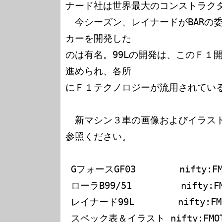
ナード社は世界最大のコンストラクタ
　今シーズン、レイナードがBARの
カーを開発した

のは有名。99Lの開発は、このＦ１
進められ、各所

にＦ１テクノロジーが流用されている
　新マシン３車の画像およびイラス
参照ください。

 GフォースGF03        nifty:FMOTOR4F/LIB/5/370

 ローラB99/51         nifty:FMOTOR4F/LIB/5/371

 レイナード99L        nifty:FMOTOR4F/LIB/5/372

 スペック表＆イラスト nifty:FMOTOR4F/LIB/5/373
