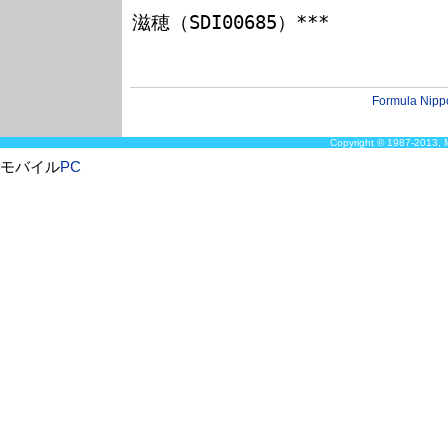
滋穂（SDI00685）***

Formula Nipp
Copyright © 1987-2013, M
モバイル
PC