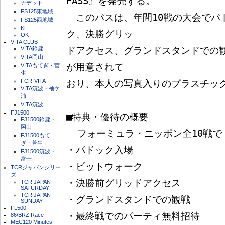
PASS』を発売する。

カデット
FS125東地域
　このパスは、年間10戦の大会でパ
FS125西地域
KF
ク、決勝グリッ

OK
VITA CLUB
VITA鈴鹿
ドアクセス、グランドスタンドでの
VITA岡山
が用意されて

VITAもてぎ・菅
生
FCR-VITA
おり、本人の写真入りのプラスチック
VITA筑波・袖ケ
浦
VITA筑波
FJ1500
■特典・優待の概要

FJ1500鈴鹿・
岡山
  フォーミュラ・ニッポン全10戦で

FJ1500もて
ぎ・菅生
・パドック入場

FJ1500筑波・
富士
・ピットウォーク

TCRジャパンシリー
ズ
・決勝前グリッドアクセス

TCR JAPAN
SATURDAY
TCR JAPAN
・グランドスタンドでの観戦

SUNDAY
FL500
・最終戦でのパーティ無料招待

86/BRZ Race
MEC120 Minutes