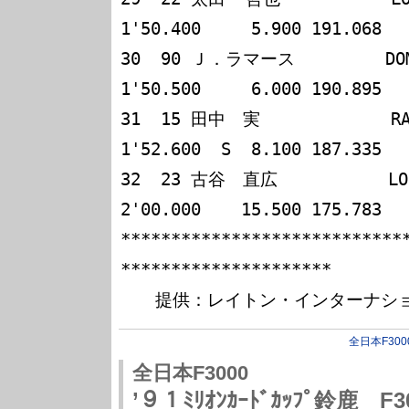
1'50.400     5.900 191.068

30  90 Ｊ．ラマース         DOME 
1'50.500     6.000 190.895

31  15 田中　実             RALT
1'52.600  S  8.100 187.335

32  23 古谷　直広           LOLA
2'00.000    15.500 175.783

****************************
*********************

全日本F300
全日本F3000
’９１ﾐﾘｵﾝｶｰﾄﾞｶｯﾌﾟ鈴鹿 F30