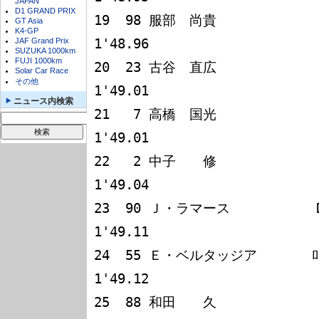
JAPAN
D1 GRAND PRIX
19  98 服部　尚貴             ﾛｰ
GT Asia
K4-GP
JAF Grand Prix
1'48.96

SUZUKA 1000km
FUJI 1000km
20  23 古谷　直広             ﾛｰ
Solar Car Race
その他
1'49.01

ニュース内検索
21   7 高橋　国光             ﾛｰ
1'49.01

22   2 中子　　修             ﾛｰ
1'49.04

23  90 Ｊ・ラマース           DOM
1'49.11

24  55 Ｅ・ベルタッジア       ﾛｰﾗT
1'49.12

25  88 和田　　久             ﾛｰ