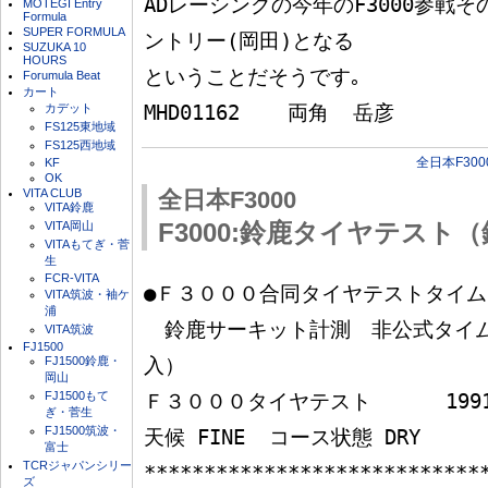
ADレーシングの今年のF3000参戦そ
MOTEGI Entry
Formula
SUPER FORMULA
ントリー(岡田)となる

SUZUKA 10
HOURS
ということだそうです｡

Forumula Beat
カート
カデット
FS125東地域
FS125西地域
全日本F300
KF
OK
VITA CLUB
全日本F3000
VITA鈴鹿
VITA岡山
F3000:鈴鹿タイヤテスト
VITAもてぎ・菅
生
FCR-VITA
●Ｆ３０００合同タイヤテストタイム

VITA筑波・袖ケ
浦
　鈴鹿サーキット計測　非公式タイム　
VITA筑波
FJ1500
FJ1500鈴鹿・
入）

岡山
FJ1500もて
Ｆ３０００タイヤテスト　　　 1991. 
ぎ・菅生
FJ1500筑波・
天候 FINE  コース状態 DRY

富士
TCRジャパンシリー
****************************
ズ