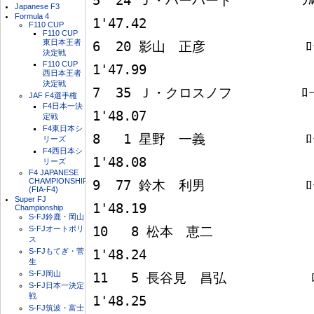
5  24 Ｊ・ハーバート         ﾗﾙﾄR
Japanese F3
Formula 4
1'47.42

F110 CUP
F110 CUP
東日本王者
6  20 影山　正彦             ﾛｰﾗ
決定戦
F110 CUP
1'47.99

西日本王者
決定戦
7  35 Ｊ・クロスノフ         ﾛｰﾗT
JAF F4選手権
F4日本一決
1'48.07

定戦
F4東日本シ
8   1 星野　一義             ﾛｰﾗ
リーズ
F4西日本シ
1'48.08

リーズ
F4 JAPANESE
CHAMPIONSHIP
9  77 鈴木　利男             ﾛｰﾗ
(FIA-F4)
Super FJ
1'48.19

Championship
S-FJ鈴鹿・岡山
S-FJオートポリ
10   8 松本　恵二             ﾛｰ
ス
S-FJもてぎ・菅
1'48.24

生
S-FJ岡山
11   5 長谷見　昌弘           ﾛｰﾗ
S-FJ日本一決定
戦
1'48.25

S-FJ筑波・富士