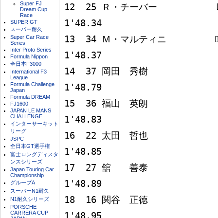
Super FJ
12  25 Ｒ・チーバー           ﾚｲﾅ
Dream Cup
Race
1'48.34

SUPER GT
スーパー耐久
Super Car Race
13  34 Ｍ・マルティニ         ﾛｰﾗ
Series
Inter Proto Series
1'48.37

Formula Nippon
全日本F3000
14  37 岡田　秀樹             ﾛｰ
International F3
League
Formula Challenge
1'48.79

Japan
Formula DREAM
15  36 福山　英朗             ﾛｰ
FJ1600
JAPAN LE MANS
CHALLENGE
1'48.83

インターサーキット
リーグ
16  22 太田　哲也             ﾛｰ
JSPC
全日本GT選手権
1'48.85

富士ロングディスタ
ンスシリーズ
17  27 舘　　善泰             ﾛｰ
Japan Touring Car
Championship
1'48.89

グループA
スーパーN1耐久
18  16 関谷　正徳             ﾛｰ
N1耐久シリーズ
PORSCHE
CARRERA CUP
1'48.95
