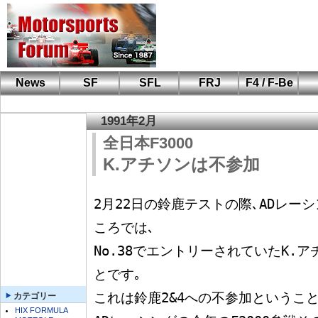
News
SF
SFL
FRJ
F4 / F-Be
F110 CUP
FIA-F4
F-Beat
も
SF
鈴
筑
S
A
1991年2月
全日本F3000
K.アチソンは不参加
2月22日の鈴鹿テストの際､ADレー
ころでは､

No.38でエントリーされていたK.
とです｡

これは鈴鹿2&4への不参加ということ
カテゴリー
HIX FORMULA