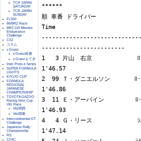
TCR JAPAN
******

SATURDAY
TCR JAPAN
SUNDAY
順 車番 ドライバー             形
FL500
86/BRZ Race
Time

MEC120 Minutes
Enduarance
Challenge
----------------------------
CS2
コラム
------------------------

v.Granz
v.Granz鈴鹿
1   3 片山　右京             ﾛｰﾗT9
v.Granzもてぎ
Inter Proto e Series
1'46.57

SUPER FORMULA
LIGHTS
KYOJO CUP
2  99 Ｔ・ダニエルソン       ﾛｰﾗT9
FORMULA
REGIONAL
1'46.86

JAPANESE
CHAMPIONSHIP
TOYOTA GAZOO
3  11 Ｅ・アーバイン         ﾛｰﾗT
Racing Netz Cup
Vitz Race
Vitz関西
1'46.93

Vitz関東
Intercontinental GT
4   4 Ｇ・リース             ﾗﾙﾄ
Challenge
Japanese Rally
1'47.14

Championship
RS
CIVIC