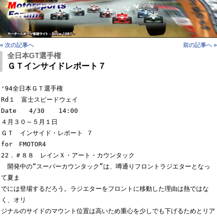
« 次の記事へ
前の記事へ »
全日本GT選手権
ＧＴインサイドレポート７
'94全日本ＧＴ選手権

Rd１　富士スピードウェイ                              
Date　　4/30 　 14:00

４月３０～５月１日

ＧＴ　インサイド・レポート ７                                 
for　FMOTOR4

22．＃８８　レインＸ・アート・カウンタック

　開発中の“スーパーカウンタック”は、噂通りフロントラジエターとなっ
て夏ま

でには登場するだろう。ラジエターをフロントに移動した理由は熱ではな
く、オリ

ジナルのサイドのマウント位置は高いため重心を少しでも下げるためとリア