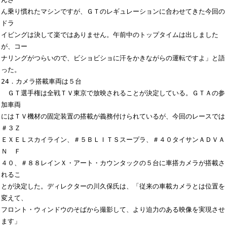
ん乗り慣れたマシンですが、ＧＴのレギュレーションに合わせてきた今回の
ドラ

イビングは決して楽ではありません。午前中のトップタイムは出しました
が、コー

ナリングがつらいので、ビショビショに汗をかきながらの運転ですよ」と語
った。

24．カメラ搭載車両は５台

　ＧＴ選手権は全戦ＴＶ東京で放映されることが決定している。ＧＴＡの参
加車両

にはＴＶ機材の固定装置の搭載が義務付けられているが、今回のレースでは
＃３Ｚ

ＥＸＥＬスカイライン、＃５ＢＬＩＴＳスープラ、＃４０タイサンＡＤＶＡ
Ｎ　Ｆ

４０、＃８８レインＸ・アート・カウンタックの５台に車搭カメラが搭載さ
れるこ

とが決定した。ディレクターの川久保氏は、「従来の車載カメラとは位置を
変えて、

フロント・ウィンドウのそばから撮影して、より迫力のある映像を実現させ
ます」
