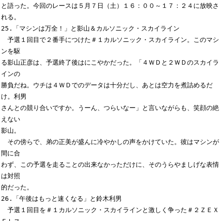
と語った。今回のレースは５月７日（土）１６：００～１７：２４に放映さ
れる。

25.「マシンは万全！」と影山＆カルソニック・スカイライン

　予選１回目で２番手につけた＃１カルソニック・スカイライン。このマシ
ンを駆

る影山正彦は、予選終了後はにこやかだった。「４ＷＤと２ＷＤのスカイラ
インの

勝負だね。ウチは４ＷＤでのデータは十分だし、あとは空力を煮詰めるだ
け。利男

さんとの競り合いですか。うーん、つらいなー」と言いながらも、笑顔の絶
えない

影山。

　その傍らで、弟の正美が盛んに冷やかしの声をかけていた。彼はマシンが
間に合

わず、この予選を走ることの出来なかっただけに、そのうらやましげな表情
は対照

的だった。

26.「午後はもっと速くなる」と鈴木利男

　予選１回目を＃１カルソニック・スカイラインと激しく争った＃２ＺＥＸ