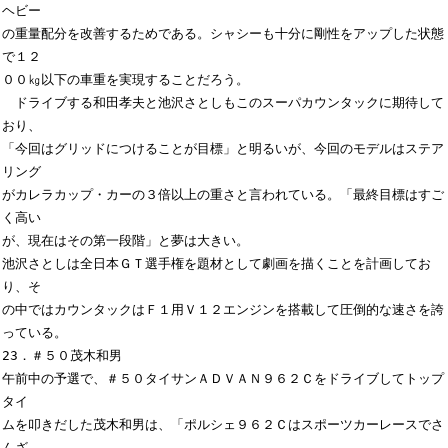
ヘビー

の重量配分を改善するためである。シャシーも十分に剛性をアップした状態
で１２

００㎏以下の車重を実現することだろう。

　ドライブする和田孝夫と池沢さとしもこのスーパカウンタックに期待して
おり、

「今回はグリッドにつけることが目標」と明るいが、今回のモデルはステア
リング

がカレラカップ・カーの３倍以上の重さと言われている。「最終目標はすご
く高い

が、現在はその第一段階」と夢は大きい。

池沢さとしは全日本ＧＴ選手権を題材として劇画を描くことを計画してお
り、そ

の中ではカウンタックはＦ１用Ｖ１２エンジンを搭載して圧倒的な速さを誇
っている。

23．＃５０茂木和男

午前中の予選で、＃５０タイサンＡＤＶＡＮ９６２Ｃをドライブしてトップ
タイ

ムを叩きだした茂木和男は、「ポルシェ９６２Ｃはスポーツカーレースでさ
んざ
