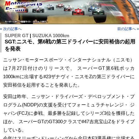
« 次の記事へ
前の記事へ »
SUPER GT
|
SUZUKA 1000km
SGT:ニスモ、第6戦の第三ドライバーに安田裕信の起用
を発表
ニッサン･モータースポーツ・インターナショナル（ニスモ）
は7月27日付けのリリースで、 スーパーGT第6戦ポッカ
1000kmに出場する#23ザナヴィ・ニスモZの第三ドライバーに
安田裕信を起用することを発表した。
安田は昨年、ニッサン・ドライバーズ・デベロップメント・プ
ログラム(NDDP)の支援を受けてフォーミュラチャレンジ・ ジ
ャパン(FCJ)に参戦、最多勝を記録してシリーズ3位を獲得した
ほか、 スーパーGTのGT300クラスで#47吉兆宝山Zをドライブ
している。
今年はスリーボンドレーシングから全日本F3選手権に出場する