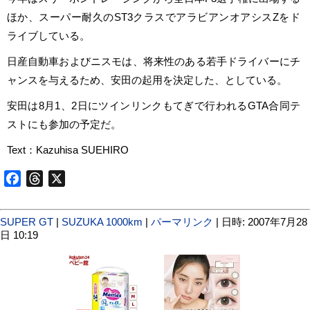
ほか、スーパー耐久のST3クラスでアラビアンオアシスZをド
ライブしている。
日産自動車およびニスモは、将来性のある若手ドライバーにチ
ャンスを与えるため、安田の起用を決定した、としている。
安田は8月1、2日にツインリンクもてぎで行われるGTA合同テ
ストにも参加の予定だ。
Text：Kazuhisa SUEHIRO
Facebook
Threads
X
SUPER GT
|
SUZUKA 1000km
|
パーマリンク
| 日時: 2007年7月28
日 10:19