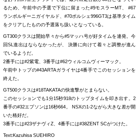
るため、午前中の予選で下位に留まった#9モスラーMT、 #67
ランボルギーニガイヤルド、#70ポルシェ996GT3は基準タイム
をクリアしたものの予選落ち扱いとなっている。
GT300クラスは開始早々から#5マッハ号が好タイムを連発。今
回SL進出はならなかったが、 決勝に向けて着々と調整が進ん
でいるようだ。
2番手には#2紫電、3番手は#62ウィルコムヴィーマック。
午前中トップの#43ARTAガライヤは4番手でこのセッションを
終えた。
GT500クラスは#18TAKATAの快進撃がとまらない。
このセッションでも1分15秒918のトップタイムを叩き出す。2
番手の#32エプソンは16秒664。 NSXの1-2ながら大きな差が開
いた格好だ。
3番手には#23ザナヴィZ、4番手には#38ZENT SCがつけた。
Text:Kazuhisa SUEHIRO