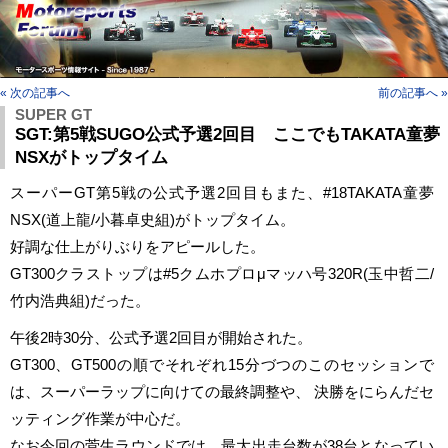
« 次の記事へ
前の記事へ »
SUPER GT
SGT:第5戦SUGO公式予選2回目 ここでもTAKATA童夢
NSXがトップタイム
スーパーGT第5戦の公式予選2回目もまた、#18TAKATA童夢
NSX(道上龍/小暮卓史組)がトップタイム。
好調な仕上がりぶりをアピールした。
GT300クラストップは#5クムホプロμマッハ号320R(玉中哲二/
竹内浩典組)だった。
午後2時30分、公式予選2回目が開始された。
GT300、GT500の順でそれぞれ15分づつのこのセッションで
は、スーパーラップに向けての最終調整や、 決勝をにらんだセ
ッティング作業が中心だ。
なお今回の菅生ラウンドでは、最大出走台数が38台となってい