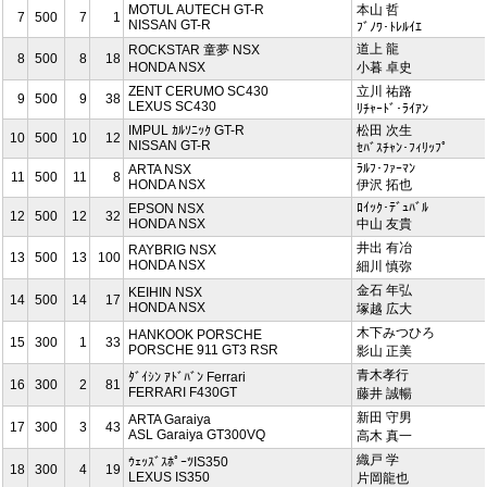
MOTUL AUTECH GT-R
本山 哲
7
500
7
1
NISSAN GT-R
ﾌﾞﾉﾜ･ﾄﾚﾙｲｴ
道上 龍
ROCKSTAR 童夢 NSX
8
500
8
18
HONDA NSX
小暮 卓史
ZENT CERUMO SC430
立川 祐路
9
500
9
38
LEXUS SC430
ﾘﾁｬｰﾄﾞ･ﾗｲｱﾝ
IMPUL ｶﾙｿﾆｯｸ GT-R
松田 次生
10
500
10
12
NISSAN GT-R
ｾﾊﾞｽﾁｬﾝ･ﾌｨﾘｯﾌﾟ
ﾗﾙﾌ･ﾌｧｰﾏﾝ
ARTA NSX
11
500
11
8
HONDA NSX
伊沢 拓也
ﾛｲｯｸ･ﾃﾞｭﾊﾞﾙ
EPSON NSX
12
500
12
32
HONDA NSX
中山 友貴
井出 有冶
RAYBRIG NSX
13
500
13
100
HONDA NSX
細川 慎弥
金石 年弘
KEIHIN NSX
14
500
14
17
HONDA NSX
塚越 広大
木下みつひろ
HANKOOK PORSCHE
15
300
1
33
PORSCHE 911 GT3 RSR
影山 正美
青木孝行
ﾀﾞｲｼﾝ ｱﾄﾞﾊﾞﾝ Ferrari
16
300
2
81
FERRARI F430GT
藤井 誠暢
新田 守男
ARTA Garaiya
17
300
3
43
ASL Garaiya GT300VQ
高木 真一
織戸 学
ｳｪｯｽﾞｽﾎﾟｰﾂIS350
18
300
4
19
LEXUS IS350
片岡龍也