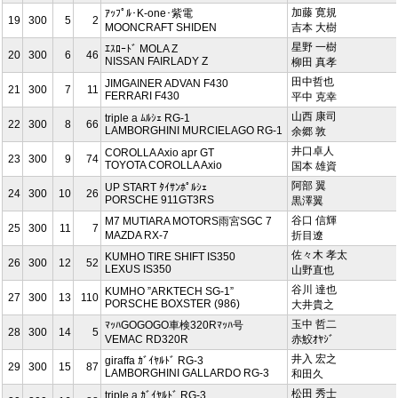
加藤 寛規
ｱｯﾌﾟﾙ･K-one･紫電
19
300
5
2
MOONCRAFT SHIDEN
吉本 大樹
星野 一樹
ｴｽﾛｰﾄﾞ MOLA Z
20
300
6
46
NISSAN FAIRLADY Z
柳田 真孝
田中哲也
JIMGAINER ADVAN F430
21
300
7
11
FERRARI F430
平中 克幸
山西 康司
triple a ﾑﾙｼｪ RG-1
22
300
8
66
LAMBORGHINI MURCIELAGO RG-1
余郷 敦
井口卓人
COROLLA Axio apr GT
23
300
9
74
TOYOTA COROLLA Axio
国本 雄資
阿部 翼
UP START ﾀｲｻﾝﾎﾟﾙｼｪ
24
300
10
26
PORSCHE 911GT3RS
黒澤翼
谷口 信輝
M7 MUTIARA MOTORS雨宮SGC 7
25
300
11
7
MAZDA RX-7
折目遼
佐々木 孝太
KUMHO TIRE SHIFT IS350
26
300
12
52
LEXUS IS350
山野直也
谷川 達也
KUMHO ”ARKTECH SG-1”
27
300
13
110
PORSCHE BOXSTER (986)
大井貴之
玉中 哲二
ﾏｯﾊGOGOGO車検320Rﾏｯﾊ号
28
300
14
5
VEMAC RD320R
赤鮫ｵﾔｼﾞ
井入 宏之
giraffa ｶﾞｲﾔﾙﾄﾞ RG-3
29
300
15
87
LAMBORGHINI GALLARDO RG-3
和田久
松田 秀士
triple a ｶﾞｲﾔﾙﾄﾞ RG-3