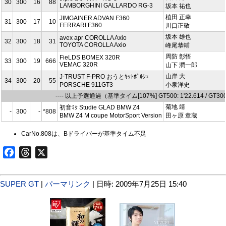
30
300
16
88
LAMBORGHINI GALLARDO RG-3
坂本 祐也
植田 正幸
JIMGAINER ADVAN F360
31
300
17
10
FERRARI F360
川口正敬
坂本 雄也
avex apr COROLLA Axio
32
300
18
31
TOYOTA COROLLA Axio
峰尾恭輔
周防 彰悟
FieLDS BOMEX 320R
33
300
19
666
VEMAC 320R
山下 潤一郎
山岸 大
J-TRUST F-PRO おうとｷｯﾄﾎﾟﾙｼｪ
34
300
20
55
PORSCHE 911GT3
小泉洋史
---- 以上予選通過（基準タイム[107%] GT500: 1'22.614 / GT300: 
菊地 靖
初音ﾐｸ Studie GLAD BMW Z4
-
300
-
*808
BMW Z4 M coupe MotorSport Version
田ヶ原 章蔵
CarNo.808は、Bドライバーが基準タイム不足
Facebook
Threads
X
SUPER GT
|
パーマリンク
| 日時: 2009年7月25日 15:40