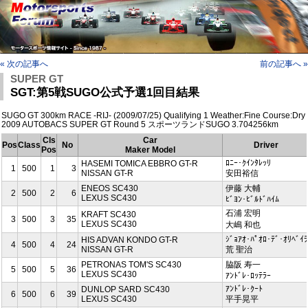
« 次の記事へ
前の記事へ »
SUPER GT
SGT:第5戦SUGO公式予選1回目結果
SUGO GT 300km RACE -RIJ- (2009/07/25) Qualifying 1 Weather:Fine Course:Dry
2009 AUTOBACS SUPER GT Round 5 スポーツランドSUGO 3.704256km
Cls
Car
Pos
Class
No
Driver
Pos
Maker Model
ﾛﾆｰ･ｸｲﾝﾀﾚｯﾘ
HASEMI TOMICA EBBRO GT-R
1
500
1
3
NISSAN GT-R
安田裕信
ENEOS SC430
伊藤 大輔
2
500
2
6
LEXUS SC430
ﾋﾞﾖﾝ･ﾋﾞﾙﾄﾞﾊｲﾑ
石浦 宏明
KRAFT SC430
3
500
3
35
LEXUS SC430
大嶋 和也
ｼﾞｮｱｵ･ﾊﾟｵﾛ･ﾃﾞ･ｵﾘﾍﾞｲﾗ
HIS ADVAN KONDO GT-R
4
500
4
24
NISSAN GT-R
荒 聖治
PETRONAS TOM'S SC430
脇阪 寿一
5
500
5
36
LEXUS SC430
ｱﾝﾄﾞﾚ･ﾛｯﾃﾗｰ
ｱﾝﾄﾞﾚ･ｸｰﾄ
DUNLOP SARD SC430
6
500
6
39
LEXUS SC430
平手晃平