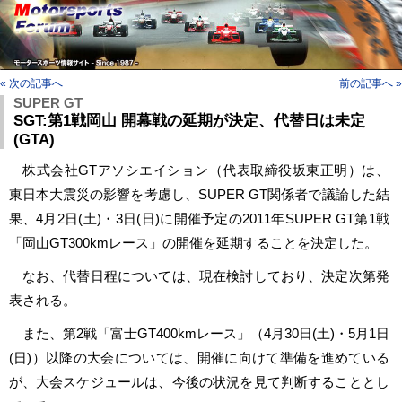
« 次の記事へ
前の記事へ »
SUPER GT
SGT:第1戦岡山 開幕戦の延期が決定、代替日は未定
(GTA)
株式会社GTアソシエイション（代表取締役坂東正明）は、
東日本大震災の影響を考慮し、SUPER GT関係者で議論した結
果、4月2日(土)・3日(日)に開催予定の2011年SUPER GT第1戦
「岡山GT300kmレース」の開催を延期することを決定した。
なお、代替日程については、現在検討しており、決定次第発
表される。
また、第2戦「富士GT400kmレース」（4月30日(土)・5月1日
(日)）以降の大会については、開催に向けて準備を進めている
が、大会スケジュールは、今後の状況を見て判断することとし