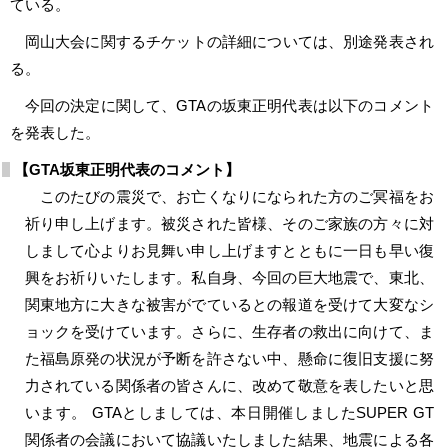
ている。
岡山大会に関するチケットの詳細については、別途発表され
る。
今回の決定に関して、GTAの坂東正明代表は以下のコメント
を発表した。
【GTA坂東正明代表のコメント】
このたびの震災で、お亡くなりになられた方のご冥福をお
祈り申し上げます。被災された皆様、そのご家族の方々に対
しまして心よりお見舞い申し上げますとともに一日も早い復
興をお祈りいたします。私自身、今回の巨大地震で、東北、
関東地方に大きな被害がでているとの報道を受けて大変なシ
ョックを受けています。さらに、生存者の救出に向けて、ま
た福島原発の状況が予断を許さない中、懸命に復旧支援に努
力されている関係者の皆さんに、改めて敬意を表したいと思
います。 GTAとしましては、本日開催しましたSUPER GT
関係者の会議において協議いたしました結果、地震による各