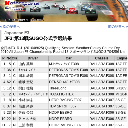
« 次の記事へ
前の記事へ »
Japanese F3
JF3:第13戦SUGO公式予選結果
全日本F3 -RIJ- (2010/09/25) Qualifying-Session: Weather:Cloudy Course:Dry
2010 All Japan F3 Championship Round 13 スポーツランドSUGO 3.704256 km
P
No
Cls
Driver
Car
Chassis
Engine
1
5
C
山内 英輝
MJﾊﾅｼﾏﾚｰｼﾝｸﾞF308
DALLARA F308
1AZ-FE
2
36
C
ﾗﾌｧｴﾙ･ｽｽﾞｷ
PETRONAS TOM'S F308
DALLARA F308
1AZ-FE
3
1
C
国本 雄資
PETRONAS TOM'S F308
DALLARA F308
1AZ-FE
4
62
C
嵯峨 宏紀
DENSO･ﾙﾎﾞｰｾF308
DALLARA F308
1AZ-FE
5
12
C
関口 雄飛
ThreeBond
DALLARA F308
SR20V
6
2
C
ｱﾚｷｻﾝﾄﾞﾗ･ｲﾝﾍﾞﾗﾄｰﾘ
TODA FIGHTEX
DALLARA F308
MF204
7
8
N
小林 崇志
HFDP RACING F307
DALLARA F307
3S-GE
8
37
N
蒲生 尚弥
TDP SPIRIT F307
DALLARA F307
3S-GE
9
23
N
佐藤 公哉
NDDP EBBRO
DALLARA F306
3S-GE
10
22
N
佐々木 大樹
NDDP EBBRO
DALLARA F306
3S-GE
11
7
N
三浦 和樹
HFDP RACING F307
DALLARA F307
3S-GE