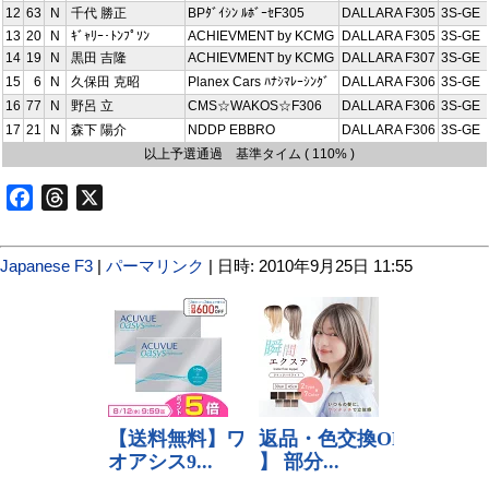
12
63
N
千代 勝正
BPﾀﾞｲｼﾝ ﾙﾎﾞｰｾF305
DALLARA F305
3S-GE
13
20
N
ｷﾞｬﾘｰ･ﾄﾝﾌﾟｿﾝ
ACHIEVMENT by KCMG
DALLARA F305
3S-GE
14
19
N
黒田 吉隆
ACHIEVMENT by KCMG
DALLARA F307
3S-GE
15
6
N
久保田 克昭
Planex Cars ﾊﾅｼﾏﾚｰｼﾝｸﾞ
DALLARA F306
3S-GE
16
77
N
野呂 立
CMS☆WAKOS☆F306
DALLARA F306
3S-GE
17
21
N
森下 陽介
NDDP EBBRO
DALLARA F306
3S-GE
以上予選通過 基準タイム ( 110% )
Facebook
Threads
X
Japanese F3
|
パーマリンク
| 日時: 2010年9月25日 11:55