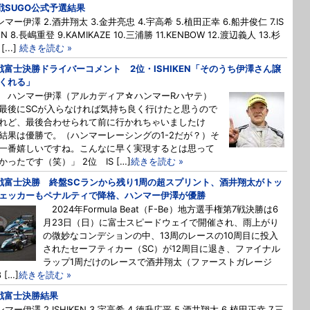
戦SUGO公式予選結果
ンマー伊澤 2.酒井翔太 3.金井亮忠 4.宇高希 5.植田正幸 6.船井俊仁 7.IS
EN 8.長嶋重登 9.KAMIKAZE 10.三浦勝 11.KENBOW 12.渡辺義人 13.杉
...]
続きを読む »
戦富士決勝ドライバーコメント 2位・ISHIKEN「そのうち伊澤さん譲
くれる」
 ハンマー伊澤（アルカディア☆ハンマーRハヤテ）
後にSCが入らなければ気持ち良く行けたと思うので
れど、最後合わせられて前に行かれちゃいましたけ
結果は優勝で。（ハンマーレーシングの1-2だが？）そ
一番嬉しいですね。こんなに早く実現するとは思って
かったです（笑）」 2位 IS […]
続きを読む »
戦富士決勝 終盤SCランから残り1周の超スプリント、酒井翔太がトッ
ェッカーもペナルティで降格、ハンマー伊澤が優勝
2024年Formula Beat（F-Be）地方選手権第7戦決勝は6
月23日（日）に富士スピードウェイで開催され、雨上がり
の微妙なコンデションの中、13周のレースの10周目に投入
されたセーフティカー（SC）が12周目に退き、ファイナル
ラップ1周だけのレースで酒井翔太（ファーストガレージ
 […]
続きを読む »
戦富士決勝結果
ンマー伊澤 2.ISHIKEN 3.宇高希 4.徳升広平 5.酒井翔太 6.植田正幸 7.三