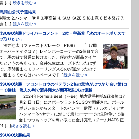
 [...]
続きを読む »
2戦岡山公式予選結果
井翔太 2.ハンマー伊澤 3.宇高希 4.KAMIKAZE 5.杉山寛 6.松本隆行 7.
 [...]
続きを読む »
戦SUGO決勝ドライバーコメント 2位・宇高希「次のオートポリスで
プ取りたい」
 酒井翔太（ファーストガレージ F108） 「（7周
オーバーテイクは？）レインボーコーナーの2個目で合
て、馬の背で普通に抜けました。僕の方が新品タイヤ
たというのもあって、金井先生はユーズドだったはず
で、序盤暖まってフィーリング来るのが遅かったので
、暖まってからはいいペースで […]
続きを読む »
戦SUGO決勝 フロントロウのベテラン2名の意地がぶつかり合い第1コ
ーで接触 漁夫の利で酒井翔太が開幕戦以来の優勝
2024年Formula Beat（F-Be）地方選手権第9戦決勝は7
月21日（日）にスポーツランドSUGOで開催され、ポール
ポジションからスタートのハンマー伊澤（アルカディア☆
ハンマーRハヤテ）に対して第1コーナーでの先陣争いで接
触しつつもトップを奪い取った金井亮忠（チームNATS 正
01 […]
続きを読む »
戦SUGO決勝結果