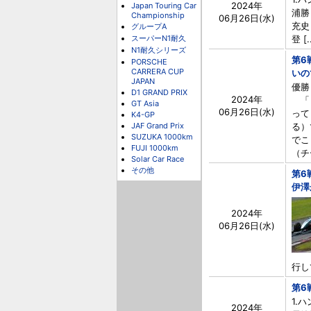
2024年
Japan Touring Car
浦勝 
Championship
06月26日(水)
充史 
グループA
スーパーN1耐久
登 [.
N1耐久シリーズ
第6
PORSCHE
CARRERA CUP
いの
JAPAN
優勝
D1 GRAND PRIX
2024年
「（
GT Asia
06月26日(水)
って
K4-GP
JAF Grand Prix
る）
SUZUKA 1000km
でこ
FUJI 1000km
（チー
Solar Car Race
その他
第6
伊澤
2024年
06月26日(水)
行し
第6
1.
2024年