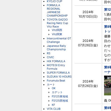
KYOJO CUP
田中諭
FORMULA
REGIONAL
第1
2024年
JAPANESE
1.酒
CHAMPIONSHIP
10月13日(日)
田中諭
TOYOTA GAZOO
Racing Netz Cup
第9
Vitz Race
Vitz関西
トッ
Vitz関東
優勝
Intercontinental GT
2024年
目の
Challenge
07月26日(金)
わせ
Japanese Rally
Championship
だっ
RS
なの
CIVIC
すが
HIX FORMULA
MOTEGI Entry
第9
Formula
ーナ
SUPER FORMULA
SUZUKA 10 HOURS
Forumula Beat
2024年
カート
07月26日(金)
OK
カデット
FS125東地域
義 0
FS125西地域
KF
第9
VITA CLUB