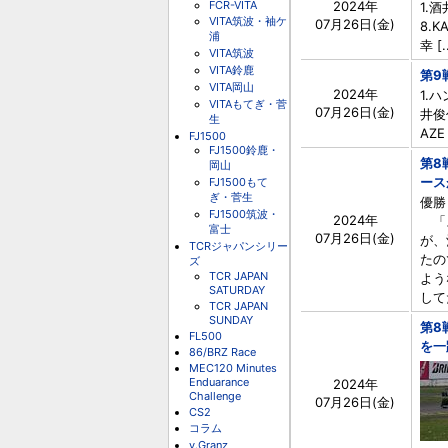
FCR-VITA
2024年
1.酒
VITA筑波・袖ケ
07月26日(金)
8.K
浦
幸 [.
VITA筑波
VITA鈴鹿
第9
VITA岡山
2024年
1.ハ
VITAもてぎ・菅
07月26日(金)
井俊仁
生
AZE 
FJ1500
FJ1500鈴鹿・
第8
岡山
ース
FJ1500もて
ぎ・菅生
優勝
FJ1500筑波・
2024年
「ス
富士
07月26日(金)
が、
TCRジャパンシリー
たの
ズ
TCR JAPAN
よう
SATURDAY
して
TCR JAPAN
SUNDAY
第8
FL500
を一
86/BRZ Race
MEC120 Minutes
Enduarance
2024年
Challenge
07月26日(金)
CS2
コラム
v.Granz