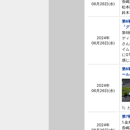
長嶋重
06月26日(水)
松本隆
鈴木尊
第6
「グ
第6
2024年
ディ
06月26日(水)
さん
イム
にG
感じ
第6
ール
2024年
06月26日(水)
1）だ
第7
1.
2024年
長嶋重