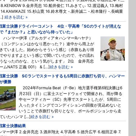
8.KENBOW 9.金井亮忠 10.船井俊仁 11.みきてぃ 12.渡辺義人 13.梅村
14.KAMIKAZE 15.杉山寛 16.鈴木尊文 -.新井誠二 -.松本隆行 -.長嶋重
..]
続きを読む »
戦富士決勝ドライバーコメント 4位・宇高希「SCのライトが消えな
で『まだか？』と思いながら待っていた」
 ハンマー伊澤（アルカディア☆ハンマーRハヤテ）
コンデションはかなり悪かった？）途中から雨上が
きていました。始めからそういう感じ（赤旗もあり得
でやりますよという感じで聞いていたので、その流れ
うなったのかな、という気がします」 2位 金井亮忠
ムNATS 正義 001） & […]
続きを読む »
戦富士決勝 SCランでスタートするも5周目に赤旗打ち切り、ハンマー
が優勝
2024年Formula Beat（F-Be）地方選手権第6戦決勝は6
月23日（日）に富士スピードウェイで開催され、雨が降る
中セーフティカー（SC）先導でスタートしたが、5周目に
入ったタイミングでコンディションの回復が見込めないと
いうことで赤旗打ち切りとなり、ポールポジションから走
ていたハンマ […]
続きを読む »
戦富士決勝結果
ハンマー伊澤 2.金井亮忠 3.酒井翔太 4.宇高希 5.徳升広平 6.植田正幸 7.