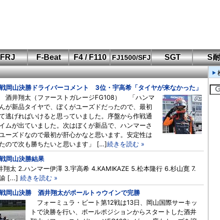
FRJ
F-Beat
F4 / F110
SGT
S
FJ1500/SFJ
F110 CUP
FIA-F4
SFJ D-Cup
鈴鹿・岡山
筑波・冨士
SFJ日本一
Aポリス
もてぎ・菅生
2戦岡山決勝ドライバーコメント 3位・宇高希「タイヤが来なかった」
 酒井翔太（ファーストガレージFG108） 「ハンマ
んが新品タイヤで、ぼくがユーズドだったので、最初
て逃げればいけると思っていました。序盤から作戦通
イムが出ていました。次はぼくが新品で、ハンマーさ
ユーズドなので最初が肝心かなと思います。安定性は
たので次も勝ちたいと思います」 […]
続きを読む »
2戦岡山決勝結果
井翔太 2.ハンマー伊澤 3.宇高希 4.KAMIKAZE 5.松本隆行 6.杉山寛 7.
 [...]
続きを読む »
2戦岡山決勝 酒井翔太がポールトゥウインで完勝
フォーミュラ・ビート第12戦は13日、岡山国際サーキッ
トで決勝を行い、ポールポジションからスタートした酒井