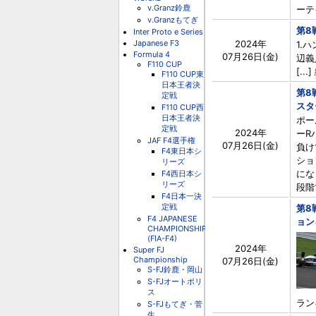
v.Granz鈴鹿
ーテ
v.Granzもてぎ
第8
Inter Proto e Series
Japanese F3
2024年
1.ハ
Formula 4
07月26日(金)
辺義人
F110 CUP
[...]
F110 CUP東
日本王者決
第8
定戦
スタ
F110 CUP西
日本王者決
ポー
定戦
2024年
ーR
JAF F4選手権
07月26日(金)
負け
F4東日本シ
ショ
リーズ
にな
F4西日本シ
リーズ
段階
F4日本一決
定戦
第8
F4 JAPANESE
ョン
CHAMPIONSHIP
(FIA-F4)
2024年
Super FJ
Championship
07月26日(金)
S-FJ鈴鹿・岡山
S-FJオートポリ
ス
ラン
S-FJもてぎ・菅
生