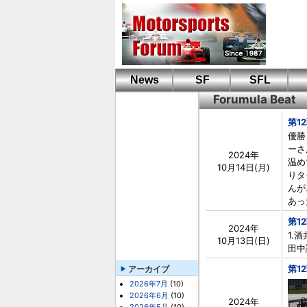
News
SF
SFL
Forumula Beat
第1
優勝
ーさ
2024年
温め
10月14日(月)
りタ
んが
あっ
第1
2024年
1.酒
10月13日(日)
田中諭
第1
アーカイブ
2026年7月
(10)
2026年6月
(10)
2024年