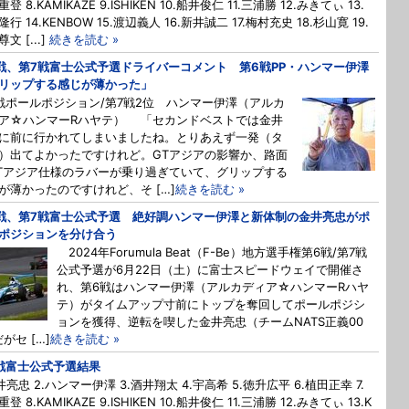
登 8.KAMIKAZE 9.ISHIKEN 10.船井俊仁 11.三浦勝 12.みきてぃ 13.
行 14.KENBOW 15.渡辺義人 16.新井誠二 17.梅村充史 18.杉山寛 19.
文 [...]
続きを読む »
戦、第7戦富士公式予選ドライバーコメント 第6戦PP・ハンマー伊澤
リップする感じが薄かった」
戦ポールポジション/第7戦2位 ハンマー伊澤（アルカ
ア☆ハンマーRハヤテ） 「セカンドベストでは金井
に前に行かれてしまいましたね。とりあえず一発（タ
）出てよかったですけれど。GTアジアの影響か、路面
Tアジア仕様のラバーが乗り過ぎていて、グリップする
が薄かったのですけれど、そ […]
続きを読む »
戦、第7戦富士公式予選 絶好調ハンマー伊澤と新体制の金井亮忠がポ
ポジションを分け合う
2024年Forumula Beat（F-Be）地方選手権第6戦/第7戦
公式予選が6月22日（土）に富士スピードウェイで開催さ
れ、第6戦はハンマー伊澤（アルカディア☆ハンマーRハヤ
テ）がタイムアップ寸前にトップを奪回してポールポジシ
ョンを獲得、逆転を喫した金井亮忠（チームNATS正義00
がセ […]
続きを読む »
戦富士公式予選結果
金井亮忠 2.ハンマー伊澤 3.酒井翔太 4.宇高希 5.徳升広平 6.植田正幸 7.
登 8.KAMIKAZE 9.ISHIKEN 10.船井俊仁 11.三浦勝 12.みきてぃ 13.K