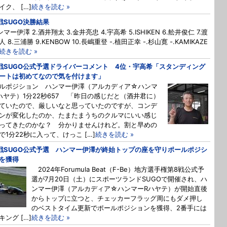
イク、 […]
続きを読む »
戦SUGO決勝結果
ンマー伊澤 2.酒井翔太 3.金井亮忠 4.宇高希 5.ISHIKEN 6.舩井俊仁 7.渡
 8.三浦勝 9.KENBOW 10.長嶋重登 -.植田正幸 -.杉山寛 -.KAMIKAZE
続きを読む »
戦SUGO公式予選ドライバーコメント 4位・宇高希「スタンディング
ートは初めてなので気を付けます」
ルポジション ハンマー伊澤（アルカディア☆ハンマ
ハヤテ）1分22秒657 「昨日の感じだと（酒井君に）
ていたので、厳しいなと思っていたのですが、コンデ
ンが変化したのか、たまたまうちのクルマにいい感じ
ってきたのかな？ 分かりませんけれど。割と早めの
で1分22秒に入って、けっこ […]
続きを読む »
戦SUGO公式予選 ハンマー伊澤が終始トップの座を守りポールポジシ
を獲得
2024年Forumula Beat（F-Be）地方選手権第8戦公式予
選が7月20日（土）にスポーツランドSUGOで開催され、ハ
ンマー伊澤（アルカディア☆ハンマーRハヤテ）が開始直後
からトップに立つと、チェッカーフラッグ周にもダメ押し
のベストタイム更新でポールポジションを獲得、2番手には
キング […]
続きを読む »