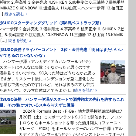
井翔太 2.宇高希 3.金井亮忠 4.ISHIKEN 5.舩井俊仁 6.三浦勝 7.長嶋重登
AMIKAZE 9.KENBOW 10.渡辺義人 11.杉山寛 -.ハンマー伊澤 13.植田正
..]
続きを読む »
戦SUGOスターティンググリッド（第8戦ベストラップ順）
ンマー伊澤 2.金井亮忠 3.酒井翔太 4.宇高希 5.植田正幸 6.ISHIKEN 7.舩
 8.長嶋重登 9.渡辺義人 10.KENBOW 11.三浦勝 12.杉山寛 13.KAMIK
[...]
続きを読む »
戦SUGO決勝ドライバーコメント 3位・金井亮忠「明日はまたいいレ
ができるのじゃないかな」
 ハンマー伊澤（アルカディア☆ハンマーRハヤテ）
タートはそんなに失敗じゃなかったと思うのです
酒井君うまいですね。SC入った時はどうなるかと思っ
ですが、リスタート後にコンデションが急に悪化した
な感じで焦ったのですけれど、それは後ろの方も苦労
たみたいで。クルマ自体はとてもよか […]
続きを読む »
戦SUGO決勝 ハンマー伊澤がスタートで酒井翔太の先行を許すもこれ
蹴、その後はつけいるスキを与えずに優勝
2024年Formula Beat（F-Be）地方選手権第8戦決勝は7
月20日（土）にスポーツランドSUGOで開催され、フロン
トロウからホールショットを奪った酒井翔太（ファースト
ガレージ F108）をポールシッターのハンマー伊澤（アル
カディア☆ハンマーRハヤテ）がメインストレートでオーバ