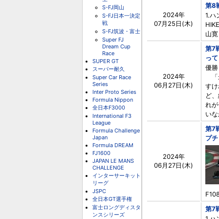
第8
S-FJ岡山
2024年
1.ハ
S-FJ日本一決定
戦
07月25日(木)
HIK
S-FJ筑波・富士
山寛 [
Super FJ
Dream Cup
第7
Race
って
SUPER GT
優勝
スーパー耐久
2024年
「最
Super Car Race
Series
06月27日(木)
すけ
Inter Proto Series
ど、
Formula Nippon
れが
全日本F3000
いな
International F3
League
第7
Formula Challenge
Japan
プチ
Formula DREAM
FJ1600
2024年
JAPAN LE MANS
06月27日(木)
CHALLENGE
インターサーキット
リーグ
JSPC
F108
全日本GT選手権
富士ロングディスタ
第7
ンスシリーズ
1.ハ