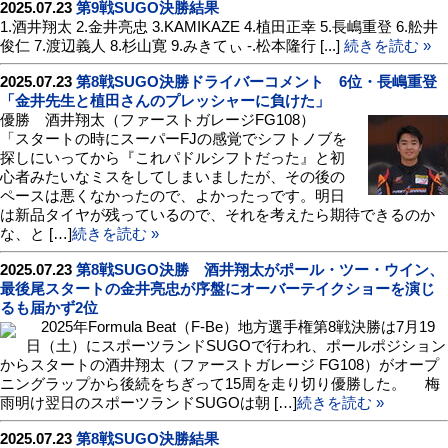
2025.07.23
第9戦SUGO決勝結果
1.酒井翔太 2.金井亮忠 3.KAMIKAZE 4.植田正幸 5.長嶋重登 6.舩井
俊仁 7.渡辺義人 8.杉山寛 9.みきてぃ -.松本隆行 [...]
続きを読む »
2025.07.23
第8戦SUGO決勝ドライバーコメント 6位・長嶋重登
「金井先生と植田さんのプレッシャーに負けた」
優勝 酒井翔太（ファーストガレージFG108）
「スタートの時にスーパーFJの感覚でシフトノブを
探しにいってから『これパドルシフトだった』と初
心者みたいなミスをしてしまいましたが、その後の
ペースは悪くなかったので、よかったっです。明日
は新品タイヤが残っているので、それを考えたら期待できるのか
な、と […]
続きを読む »
2025.07.23
第8戦SUGO決勝 酒井翔太がポール・ツー・ウイン、
最後尾スタートの金井亮忠が序盤にオーバーテイクショーを演じ
るも届かず2位
2025年Formula Beat（F-Be）地方選手権第8戦決勝は7月19
日（土）にスポーツランドSUGOで行われ、ポールポジション
からスタートの酒井翔太（ファーストガレージ FG108）がオープ
ニングラップから後続をちぎって15周を走り切り優勝した。 梅
雨明け翌日のスポーツランドSUGOは朝 […]
続きを読む »
2025.07.23
第8戦SUGO決勝結果