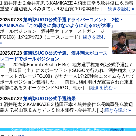
1.酒井翔太 2.金井亮忠 3.KAMIKAZE 4.植田正幸 5.舩井俊仁 6.長嶋
重登 7.渡辺義人 8.みきてぃ 9.杉山寛 10.松本隆行 [...]
続きを読む »
2025.07.23
第8戦SUGO公式予選ドライバーコメント 2位・
KAMIKAZE「この暑さに負けないように走るのが大事」
ポールポジション 酒井翔太（ファーストガレージ
FG108）1分20秒729（コースレコード）
続きを読む
»
2025.07.23
第8戦SUGO公式予選、酒井翔太がコース
レコードでポールポジション
2025年Formula Beat（F-Be）地方選手権第8戦公式予選は7
月19日（土）にスポーツランドSUGOで行われ、酒井翔太（フ
ァーストガレージFG108）がただ一人1分20秒台にタイムを入れて
ポールポジション獲得した。 前日に梅雨明けが宣言された東北
南部にあるスポーツランドSUGO。朝か […]
続きを読む »
2025.07.22
第8戦SUGO公式予選結果
1.酒井翔太 2.KAMIKAZE 3.植田正幸 4.舩井俊仁 5.長嶋重登 6.渡辺
義人 7.杉山寛 8.みきてぃ 9.松本隆行 -.金井亮忠 [...]
続きを読む »
Copyright © 1987-2016, Motorsports Forum LLC. All Rights Reserved. (
About US
)