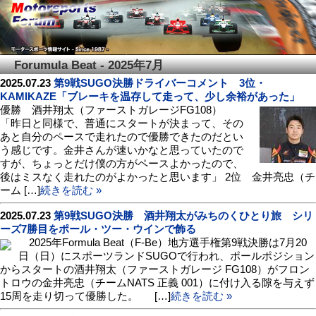
Forumula Beat - 2025年7月
2025.07.23
第9戦SUGO決勝ドライバーコメント 3位・
KAMIKAZE「ブレーキを温存して走って、少し余裕があった」
優勝 酒井翔太（ファーストガレージFG108）
「昨日と同様で、普通にスタートが決まって、その
あと自分のペースで走れたので優勝できたのだとい
う感じです。金井さんが速いかなと思っていたので
すが、ちょっとだけ僕の方がペースよかったので、
後はミスなく走れたのがよかったと思います」 2位 金井亮忠（チ
ーム […]
続きを読む »
2025.07.23
第9戦SUGO決勝 酒井翔太がみちのくひとり旅 シリ
ーズ7勝目をポール・ツー・ウインで飾る
2025年Formula Beat（F-Be）地方選手権第9戦決勝は7月20
日（日）にスポーツランドSUGOで行われ、ポールポジション
からスタートの酒井翔太（ファーストガレージ FG108）がフロン
トロウの金井亮忠（チームNATS 正義 001）に付け入る隙を与えず
15周を走り切って優勝した。 […]
続きを読む »