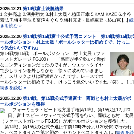
2025.12.21
第14戦富士決勝結果
1.金井亮忠 2.酒井翔太 3.村上太晟 4.植田正幸 5.KAMIKAZE 6.小谷
素弘 7.梅本幸汰 8.富澤もぐら 9.梅村充史 -.長嶋重登 -.杉山寛 [...]
続
きを読む »
2025.12.20
第14戦/第15戦富士公式予選コメント 第14戦/第15戦ポ
ールポジション・村上太晟「ポールシッターは初めてで、けっこ
う気分いいですね」
第14戦/第15戦 ポールポジション 村上太晟（ファ
ーストガレージ FG109） 「路面が半分乾いて微妙
なコンディションだったのですが、ウエットタイヤ
で少しラインを外しながら、徐々に攻めていきまし
た。スリックよりは断然速かったです。レースでポ
ールシッターは初めてです。けっこう気分いいですね（笑）。 […]
続きを読む »
2025.12.20
第14戦、第15戦公式予選富士 両戦とも村上太晟がポ
ールポジションを獲得
フォーミュラ・ビート地方選手権第14戦、第15戦は12月20
日、富士スピードウェイで公式予選を行い、両戦とも村上太晟
（ファーストガレージFG109）がポールポジションを獲得した。
第14戦、第15戦の公式予選は午前10時25分より20分間で行われ
た。ベストタイムで第14戦の、セカンドベストタイム […]
続きを読