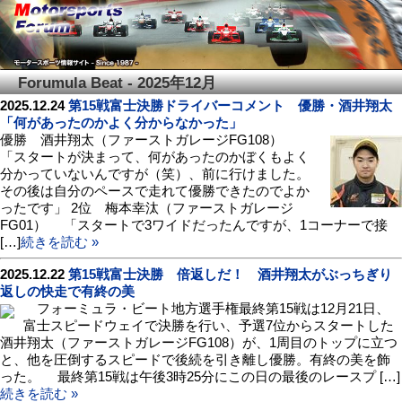
Forumula Beat - 2025年12月
2025.12.24
第15戦富士決勝ドライバーコメント 優勝・酒井翔太
「何があったのかよく分からなかった」
優勝 酒井翔太（ファーストガレージFG108）
「スタートが決まって、何があったのかぼくもよく
分かっていないんですが（笑）、前に行けました。
その後は自分のペースで走れて優勝できたのでよか
ったです」 2位 梅本幸汰（ファーストガレージ
FG01） 「スタートで3ワイドだったんですが、1コーナーで接
[…]
続きを読む »
2025.12.22
第15戦富士決勝 倍返しだ！ 酒井翔太がぶっちぎり
返しの快走で有終の美
フォーミュラ・ビート地方選手権最終第15戦は12月21日、
富士スピードウェイで決勝を行い、予選7位からスタートした
酒井翔太（ファーストガレージFG108）が、1周目のトップに立つ
と、他を圧倒するスピードで後続を引き離し優勝。有終の美を飾
った。 最終第15戦は午後3時25分にこの日の最後のレースプ […]
続きを読む »