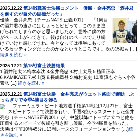
2025.12.22
第14戦戦富士決勝コメント 優勝・金井亮忠「酒井君
を倒すのが自分の目標だった」
優勝 金井亮忠（チームNATS 正義 001） 「1周目
の酒井君の速さにはちょっとビビって、このまま逃
げられてしまうのかと思いましたが、意外に僕の方
がペース上がってきて。後は自分のペースで走り続
けていけた感じですね。今となっては後半にあって
いるセッティングだったのかなというところです。次の15戦も […]
続きを読む »
2025.12.21
第15戦富士決勝結果
1.酒井翔太 2.梅本幸汰 3.金井亮忠 4.村上太晟 5.植田正幸
6.KAMIKAZE 7.杉山寛 8.長嶋重登 9.梅村充史 10.富澤もぐら -.小谷
素弘 [...]
続きを読む »
2025.12.21
第14戦富士決勝 金井亮忠がウエット路面で躍動 ぶ
っちぎりで今季4勝目を飾る
フォーミュラ・ビート地方選手権第14戦は12月21日、富士
スピードウェイで決勝を行い、予選3位からスタートした金井
亮忠（チームNATS正義001）が、中盤以降にトップに立つと他を
圧倒するスピードで後続を引き離し優勝。今季4勝目を飾った。
決勝は午前10時45分に13周レースのフォーメーションラッ […]
続
きを読む »