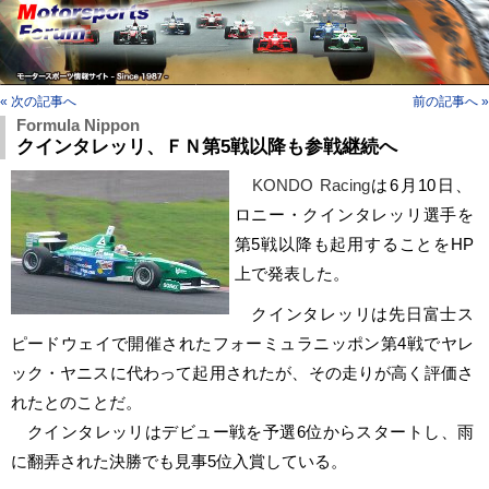
« 次の記事へ
前の記事へ »
Formula Nippon
クインタレッリ、ＦＮ第5戦以降も参戦継続へ
KONDO Racing
は6月10日、
ロニー・クインタレッリ選手を
第5戦以降も起用することをHP
上で発表した。
クインタレッリは先日富士ス
ピードウェイで開催されたフォーミュラニッポン第4戦でヤレ
ック・ヤニスに代わって起用されたが、その走りが高く評価さ
れたとのことだ。
クインタレッリはデビュー戦を予選6位からスタートし、雨
に翻弄された決勝でも見事5位入賞している。