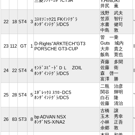
三菱ﾗﾝｻｰｴﾎﾞ/CT9A
Y.HINOKI
井尻 薫
浅野 武夫
笠原 智行
ｺｽﾓｿﾆｯｸ21 FKｲﾝﾃｸﾞﾗ
22
18
ST4
3
ﾎﾝﾀﾞｲﾝﾃｸﾞﾗ/DC5
水書 健司
中島 敦
菅 一乗
Guts 城内
D-Rights"ARKTECH"GT3
23
112
GT
1
PORSCHE GT3-CUP
大井 貴之
飯島 寛也
斉藤 多聞
佐藤 衛
ﾓﾝﾄﾞｽﾋﾟｰﾄﾞＤＬ ZOIL
24
22
ST4
4
森 啓一
ﾎﾝﾀﾞｲﾝﾃｸﾞﾗ/DC5
富澤 勝
二瓶 治彦
関谷 輝明
ｴﾎﾞﾚｯｸｽ ｽﾜﾛｰDC5
25
28
ST4
5
ﾎﾝﾀﾞｲﾝﾃｸﾞﾗ/DC5
白石 隆
佐藤 清治
古橋 譲
玉木 秀幸
bp ADVAN NSX
26
83
ST3
8
ﾎﾝﾀﾞNS-X/NA2
小林 正吾
余郷 敦
本田 和義