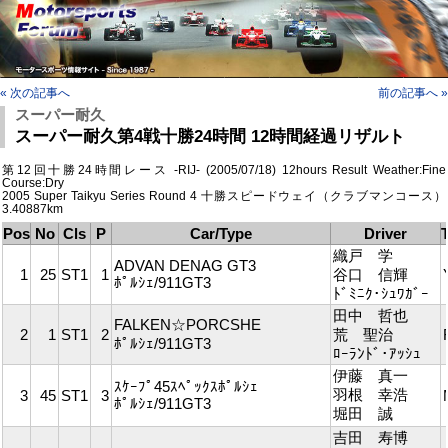
« 次の記事へ
前の記事へ »
スーパー耐久
スーパー耐久第4戦十勝24時間 12時間経過リザルト
第12回十勝24時間レース -RIJ- (2005/07/18) 12hours Result Weather:Fine
Course:Dry
2005 Super Taikyu Series Round 4 十勝スピードウェイ（クラブマンコース）
3.40887km
Pos
No
Cls
P
Car/Type
Driver
T
織戸 学
ADVAN DENAG GT3
1
25
ST1
1
谷口 信輝
ﾎﾟﾙｼｪ/911GT3
ﾄﾞﾐﾆｸ･ｼｭﾜｶﾞｰ
田中 哲也
FALKEN☆PORCSHE
2
1
ST1
2
荒 聖治
ﾎﾟﾙｼｪ/911GT3
ﾛｰﾗﾝﾄﾞ･ｱｯｼｭ
伊藤 真一
ｽｹｰﾌﾟ45ｽﾍﾟｯｸｽﾎﾟﾙｼｪ
羽根 幸浩
3
45
ST1
3
ﾎﾟﾙｼｪ/911GT3
堀田 誠
吉田 寿博