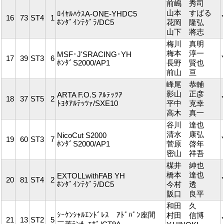
前嶋 秀司
山本 すばる
ﾛｲﾔﾙﾊｳｽA-ONE-YHDC5
16
73
ST4
1
ﾎﾝﾀﾞｲﾝﾃｸﾞﾗ/DC5
花岡 隆弘
山下 將志
梅川 真明
梅本 淳一
MSF･J'SRACING･YH
17
39
ST3
6
ﾎﾝﾀﾞS2000/AP1
長野 賢也
前山 亘
峰尾 恭輔
影山 正彦
ARTA F.O.S ｱﾙﾃｯﾂｱ
18
37
ST5
2
ﾄﾖﾀｱﾙﾃｯﾂｧ/SXE10
平中 克幸
高木 真一
谷川 達也
清水 康弘
NicoCut S2000
19
60
ST3
7
ﾎﾝﾀﾞS2000/AP1
菅原 啓年
密山 祥吾
楳井 紳也
橋本 達也
EXTOLLwithFAB YH
20
81
ST4
2
ﾎﾝﾀﾞｲﾝﾃｸﾞﾗ/DC5
今村 透
阪口 良平
和田 久
ｼｰｹﾝｼｬﾙｴﾝﾄﾞﾚｽ ｱﾄﾞﾊﾞﾝ座間
村田 信博
21
13
ST2
5