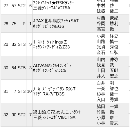
ｱｸﾚ Gｷｯｽ★RSKﾗﾝｻｰ
中村 啓
27
57
ST2
6
三菱ﾗﾝｻｰｴﾎﾞ/CT9A
飯盛 健二
村西 豪紀
JPAX北斗病院ｱｯｼｭSAT
谷岡 勝利
28
75
P
1
ﾎﾝﾀﾞｼﾋﾞｯｸ/EG6
高宮 徹
小泉 洋史
山路 慎一
ｲｰｽﾄｵｰｼｬﾝ ings Z
29
33
ST3
9
ﾆｯｻﾝﾌｪｱﾚﾃﾞｨZ/Z33
光貞 秀俊
金石 年弘
山内 伸弥
浅見 武
ADVANｱﾝｸﾙｲﾝﾃｸﾞﾗ
30
54
ST5
3
ﾎﾝﾀﾞｲﾝﾃｸﾞﾗ/DC5
上田 五郎
井入 宏之
白井 剛
一楽 智也
ﾒｰｶｰｽﾞ ｾﾞﾅﾄﾞﾘﾝ RX-7
31
7
ST3
10
ﾏﾂﾀﾞRX-7/FD3S
杉林 健一
入口 秀輝
脇田 一輝
梁山泊.C72.めんこいﾗﾝｻｰ
竹島 徹
32
30
ST2
7
三菱ﾗﾝｻｰｴﾎﾞVII/CT9A
小原 康二
小林 貴志