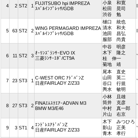
小泉 和寛
FUJITSUBO hpi IMPREZA
4
2
ST2
1
ｽﾊﾞﾙｲﾝﾌﾟﾚｯｻ/GDB
松田 晃司
渋谷 勉
樋口 統也
清水 和夫
WING PERMAGARD IMPREZA
5
63
ST2
2
ｽﾊﾞﾙｲﾝﾌﾟﾚｯｻ/GDB
池田 昌弘
服部 尚貴
中谷 明彦
木下 隆之
ｵｰﾘﾝｽﾞﾗﾝｻｰEVO IX
6
11
ST2
3
三菱ﾗﾝｻｰｴﾎﾞ/CT9A
桂 伸一
菊地 靖
尾本 直史
山田 英二
C-WEST ORC ｱﾄﾞﾊﾞﾝZ
7
23
ST3
1
日産FAIRLADY Z/Z33
谷口 行規
輿水 敏明
小林 且雄
筒井 克彦
FINAｴﾑｽｸｴｱｰADVAN M3
8
27
ST3
2
BMW M3/E46
中村 真一郎
片山 右京
木下 みつひろ
ｴﾝﾄﾞﾚｽｱﾄﾞﾊﾞﾝZ
影山 正美
9
3
ST1
4
日産FAIRLADY Z/Z33
青木 孝行