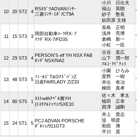
小川 日出夫
福山 英朗
RSｵｶﾞﾜADVANﾗﾝｻｰ
10
20
ST2
4
三菱ﾗﾝｻｰｴﾎﾞ/CT9A
砂子 塾長
奴田原 文雄
長島 正明
浅井 亮博
岡部自動車ﾊｰﾂRX-７
11
15
ST3
3
倉嶋 新一
ﾏﾂﾀﾞRX-7/FD3S
小松 一臣
古谷 直広
PERSON'S elf YH NSX FAB
12
29
ST3
4
山下 潤一郎
ﾎﾝﾀﾞNSX/NA2
ﾏﾙｺ･ｱﾋﾟﾁｪﾗ
小園 ひろみ
星野 一樹
ﾌｨｰﾙｽﾞT&GｱﾄﾞﾊﾞﾝZ
13
48
ST3
5
日産FAIRLADY Z/Z33
井出 有冶
柳田 真孝
佐々木 孝太
ﾈｽﾄwithｱﾍﾟﾙ雅YH
植田 正幸
14
80
ST5
1
(ﾄﾖﾀｱﾙﾃｯﾂｧ/SXE10
西澤 誠剛
井上 貴志
堤 明彦
PCJ ADVAN PORSCHE
15
24
ST1
5
ﾎﾟﾙｼｪ/911GT3
和田 博
平川 晃