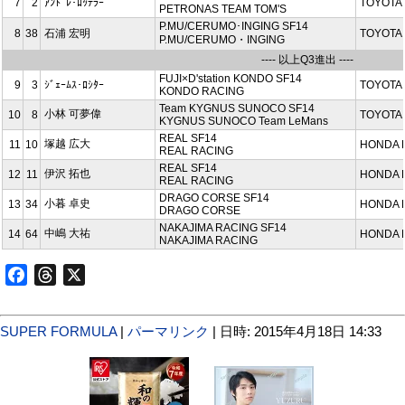
7
2
ｱﾝﾄﾞﾚ･ﾛｯﾃﾗｰ
TOYOTA 
PETRONAS TEAM TOM'S
P.MU/CERUMO･INGING SF14
8
38
石浦 宏明
TOYOTA 
P.MU/CERUMO・INGING
---- 以上Q3進出 ----
FUJI×D'station KONDO SF14
9
3
ｼﾞｪｰﾑｽ･ﾛｼﾀｰ
TOYOTA 
KONDO RACING
Team KYGNUS SUNOCO SF14
小林 可夢偉
10
8
TOYOTA 
KYGNUS SUNOCO Team LeMans
REAL SF14
塚越 広大
11
10
HONDA 
REAL RACING
REAL SF14
伊沢 拓也
12
11
HONDA 
REAL RACING
DRAGO CORSE SF14
小暮 卓史
13
34
HONDA 
DRAGO CORSE
NAKAJIMA RACING SF14
中嶋 大祐
14
64
HONDA 
NAKAJIMA RACING
Facebook
Threads
X
SUPER FORMULA
|
パーマリンク
| 日時: 2015年4月18日 14:33