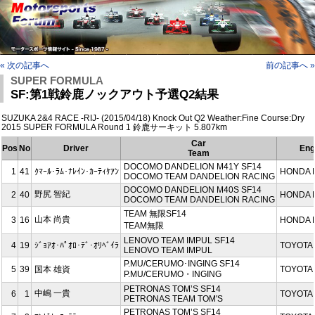
« 次の記事へ
前の記事へ »
SUPER FORMULA
SF:第1戦鈴鹿ノックアウト予選Q2結果
SUZUKA 2&4 RACE -RIJ- (2015/04/18) Knock Out Q2 Weather:Fine Course:Dry
2015 SUPER FORMULA Round 1 鈴鹿サーキット 5.807km
Car
Pos
No
Driver
Eng
Team
DOCOMO DANDELION M41Y SF14
1
41
ｸﾏｰﾙ･ﾗﾑ･ﾅﾚｲﾝ･ｶｰﾃｨｹｱﾝ
HONDA 
DOCOMO TEAM DANDELION RACING
DOCOMO DANDELION M40S SF14
野尻 智紀
2
40
HONDA 
DOCOMO TEAM DANDELION RACING
TEAM 無限SF14
山本 尚貴
3
16
HONDA 
TEAM無限
LENOVO TEAM IMPUL SF14
4
19
ｼﾞｮｱｵ･ﾊﾟｵﾛ･ﾃﾞ･ｵﾘﾍﾞｲﾗ
TOYOTA 
LENOVO TEAM IMPUL
P.MU/CERUMO･INGING SF14
5
39
国本 雄資
TOYOTA 
P.MU/CERUMO・INGING
PETRONAS TOM’S SF14
中嶋 一貴
6
1
TOYOTA 
PETRONAS TEAM TOM'S
PETRONAS TOM’S SF14