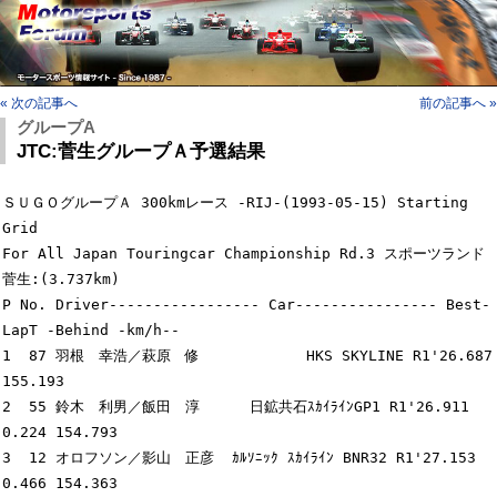
« 次の記事へ
前の記事へ »
グループA
JTC:菅生グループＡ予選結果
ＳＵＧＯグループＡ 300kmレース -RIJ-(1993-05-15) Starting 
Grid

For All Japan Touringcar Championship Rd.3 スポーツランド
菅生:(3.737km)

P No. Driver----------------- Car---------------- Best-
LapT -Behind -km/h--

1  87 羽根　幸浩／萩原　修            HKS SKYLINE R1'26.687         
155.193

2  55 鈴木　利男／飯田　淳　    日鉱共石ｽｶｲﾗｲﾝGP1 R1'26.911   
0.224 154.793

3  12 オロフソン／影山　正彦  ｶﾙｿﾆｯｸ ｽｶｲﾗｲﾝ BNR32 R1'27.153   
0.466 154.363
