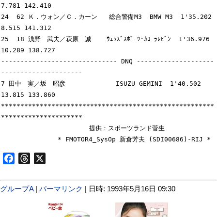
7.781 142.410

24  62 Ｋ．ウォン／Ｃ．カーン   総合警備M3  BMW M3  1'35.202   
8.515 141.312

25  18 浅野　武夫／萩原　誠    ｳｪｯｽﾞｽﾎﾟｰﾂ･ｶﾛｰﾗﾚﾋﾞﾝ  1'36.976  
10.289 138.727

------------------------------ DNQ --------------------
---------------------

7 田中　実／坂　昭彦             ISUZU GEMINI  1'40.502  
13.815 133.860

*******************************************************
*********************

　　　　　　　　　　　　　　提供：スポーツランド菅生

Facebook
Threads
X
グループA
|
パーマリンク
| 日時: 1993年5月16日 09:30