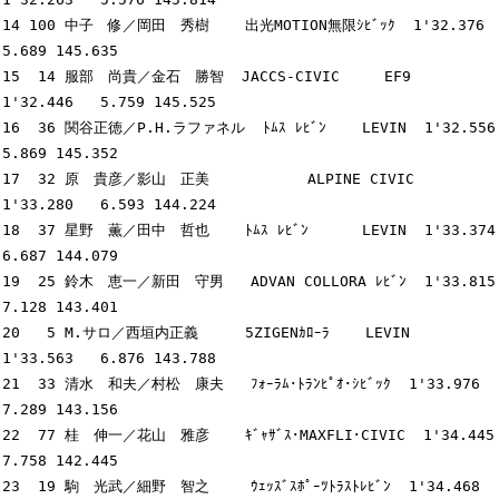
14 100 中子　修／岡田　秀樹    出光MOTION無限ｼﾋﾞｯｸ  1'32.376   
5.689 145.635

15  14 服部　尚貴／金石　勝智  JACCS-CIVIC     EF9  
1'32.446   5.759 145.525

16  36 関谷正徳／P.H.ラファネル  ﾄﾑｽ ﾚﾋﾞﾝ    LEVIN  1'32.556   
5.869 145.352

17  32 原　貴彦／影山　正美           ALPINE CIVIC  
1'33.280   6.593 144.224

18  37 星野　薫／田中　哲也    ﾄﾑｽ ﾚﾋﾞﾝ      LEVIN  1'33.374   
6.687 144.079

19  25 鈴木　恵一／新田　守男   ADVAN COLLORA ﾚﾋﾞﾝ  1'33.815   
7.128 143.401

20   5 M.サロ／西垣内正義　　  5ZIGENｶﾛｰﾗ    LEVIN  
1'33.563   6.876 143.788

21  33 清水　和夫／村松　康夫   ﾌｫｰﾗﾑ･ﾄﾗﾝﾋﾟｵ･ｼﾋﾞｯｸ  1'33.976   
7.289 143.156

22  77 桂　伸一／花山　雅彦    ｷﾞｬｻﾞｽ･MAXFLI･CIVIC  1'34.445   
7.758 142.445

23  19 駒　光武／細野　智之　   ｳｪｯｽﾞｽﾎﾟｰﾂﾄﾗｽﾄﾚﾋﾞﾝ  1'34.468   