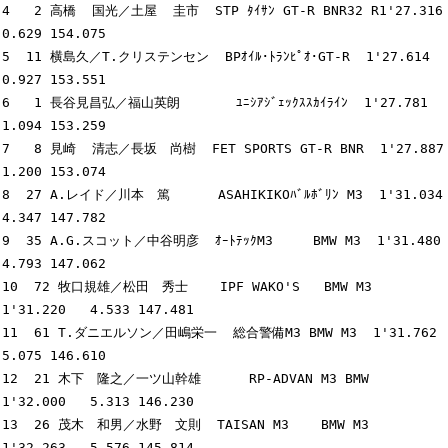
4   2 高橋  国光／土屋  圭市  STP ﾀｲｻﾝ GT-R BNR32 R1'27.316   
0.629 154.075

5  11 横島久／T.クリステンセン  BPｵｲﾙ･ﾄﾗﾝﾋﾟｵ･GT-R  1'27.614   
0.927 153.551

6   1 長谷見昌弘／福山英朗       ﾕﾆｼｱｼﾞｪｯｸｽｽｶｲﾗｲﾝ  1'27.781   
1.094 153.259

7   8 見崎  清志／長坂　尚樹  FET SPORTS GT-R BNR  1'27.887   
1.200 153.074

8  27 A.レイド／川本　篤      ASAHIKIKOﾊﾞﾙﾎﾞﾘﾝ M3  1'31.034   
4.347 147.782

9  35 A.G.スコット／中谷明彦  ｵｰﾄﾃｯｸM3     BMW M3  1'31.480   
4.793 147.062

10  72 牧口規雄／松田　秀士    IPF WAKO'S   BMW M3  
1'31.220   4.533 147.481

11  61 T.ダニエルソン／田嶋栄一  総合警備M3 BMW M3  1'31.762   
5.075 146.610

12  21 木下　隆之／一ツ山幹雄      RP-ADVAN M3 BMW  
1'32.000   5.313 146.230

13  26 茂木　和男／水野　文則  TAISAN M3    BMW M3  
1'32.263   5.576 145.814
