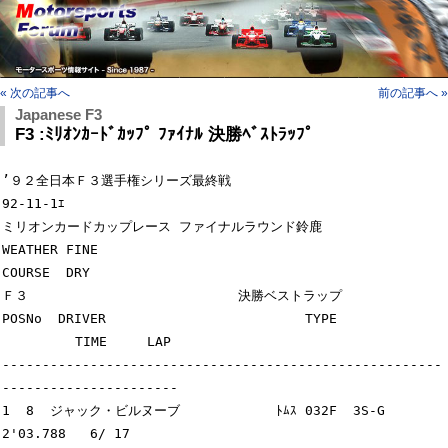
« 次の記事へ
前の記事へ »
Japanese F3
F3 :ﾐﾘｵﾝｶｰﾄﾞｶｯﾌﾟ ﾌｧｲﾅﾙ 決勝ﾍﾞｽﾄﾗｯﾌﾟ
’９２全日本Ｆ３選手権シリーズ最終戦                                   
92-11-1ｴ

ミリオンカードカップレース ファイナルラウンド鈴鹿                  
WEATHER FINE

COURSE  DRY

Ｆ３     　　                  決勝ベストラップ

POSNo  DRIVER  　　　                  TYPE          
　　　　　 TIME     LAP

-------------------------------------------------------
----------------------

1  8  ジャック・ビルヌーブ            ﾄﾑｽ 032F  3S-G       
2'03.788   6/ 17
