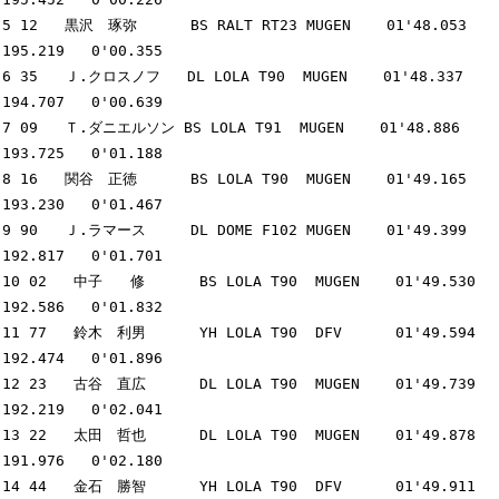
5 12   黒沢　琢弥      BS RALT RT23 MUGEN    01'48.053  
195.219   0'00.355

6 35   Ｊ.クロスノフ   DL LOLA T90  MUGEN    01'48.337  
194.707   0'00.639

7 09   Ｔ.ダニエルソン BS LOLA T91  MUGEN    01'48.886  
193.725   0'01.188

8 16   関谷　正徳      BS LOLA T90  MUGEN    01'49.165  
193.230   0'01.467

9 90   Ｊ.ラマース     DL DOME F102 MUGEN    01'49.399  
192.817   0'01.701

10 02   中子　　修      BS LOLA T90  MUGEN    01'49.530  
192.586   0'01.832

11 77   鈴木　利男      YH LOLA T90  DFV      01'49.594  
192.474   0'01.896

12 23   古谷　直広      DL LOLA T90  MUGEN    01'49.739  
192.219   0'02.041

13 22   太田　哲也      DL LOLA T90  MUGEN    01'49.878  
191.976   0'02.180

14 44   金石　勝智      YH LOLA T90  DFV      01'49.911  