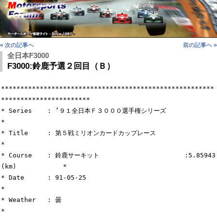
« 次の記事へ
前の記事へ »
全日本F3000
F3000:鈴鹿予選２回目（Ｂ）
*******************************************************
***********************

* Series    : ’９１全日本Ｆ３０００選手権シリーズ                           
*

* Title     : 第５戦ミリオンカードカップレース                               
*

* Course    : 鈴鹿サーキット                      :5.85943   
(km)            *

* Date      : 91-05-25                                                       
*

* Weather   : 曇                                                             
*
