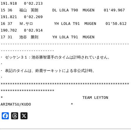
191.918   0'02.213

15 36   福山　英朗      DL LOLA T90  MUGEN    01'49.967  
191.821   0'02.269

16 37   Ｍ.サロ         YH LOLA T91  MUGEN    01'50.612  
190.702   0'02.914

17 31   池谷　勝則      YH LOLA T91  MUGEN

-------------------------------------------------------
-----------------------

･ ゼッケン３１：池谷勝智選手のタイムは計時されていません。                   
･

･ 表記のタイムは、鈴鹿サーキットによる非公式計時。                           
･

*******************************************************
***********************

*                                  TEAM LEYTON 
Facebook
Threads
X