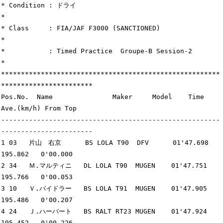
* Condition : ドライ                                                         
*

* Class     : FIA/JAF F3000 (SANCTIONED)                                     
*

*           : Timed Practice  Groupe-B Session-2                             
*

*******************************************************
***********************

Pos.No.  Name               Maker     Model    Time      
Ave.(km/h) From Top

-------------------------------------------------------
-----------------------

1 03   片山　右京      BS LOLA T90  DFV      01'47.698  
195.862   0'00.000

2 34   Ｍ.マルティニ   DL LOLA T90  MUGEN    01'47.751  
195.766   0'00.053

3 10   Ｖ.バイドラー   BS LOLA T91  MUGEN    01'47.905  
195.486   0'00.207

4 24   Ｊ.ハーバート   BS RALT RT23 MUGEN    01'47.924  
195.452   0'00.226
