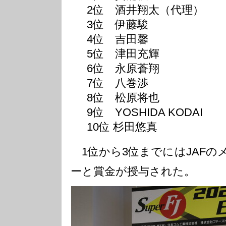
2位 酒井翔太（代理）
3位 伊藤駿
4位 吉田馨
5位 津田充輝
6位 永原蒼翔
7位 八巻渉
8位 松原将也
9位 YOSHIDA KODAI
10位 杉田悠真
1位から3位までにはJAFの
ーと賞金が授与された。