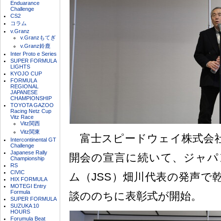
Enduarance
Challenge
CS2
コラム
v.Granz
v.Granzもてぎ
v.Granz鈴鹿
Inter Proto e Series
SUPER FORMULA
LIGHTS
KYOJO CUP
FORMULA
REGIONAL
JAPANESE
CHAMPIONSHIP
TOYOTA GAZOO
Racing Netz Cup
Vitz Race
Vitz関西
Vitz関東
富士スピードウェイ株式会社
Intercontinental GT
Challenge
Japanese Rally
開会の宣言に続いて、ジャパ
Championship
RS
CIVIC
ム（JSS）畑川代表の発声で
HIX FORMULA
MOTEGI Entry
Formula
談ののちに表彰式が開始。
SUPER FORMULA
SUZUKA 10
HOURS
Forumula Beat