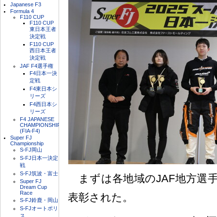
Japanese F3
Formula 4
F110 CUP
F110 CUP
東日本王者
決定戦
F110 CUP
西日本王者
決定戦
JAF F4選手権
F4日本一決
定戦
F4東日本シ
リーズ
F4西日本シ
リーズ
F4 JAPANESE
CHAMPIONSHIP
(FIA-F4)
Super FJ
Championship
S-FJ岡山
S-FJ日本一決定
戦
S-FJ筑波・富士
まずは各地域のJAF地方選
Super FJ
Dream Cup
Race
表彰された。
S-FJ鈴鹿・岡山
S-FJオートポリ
ス