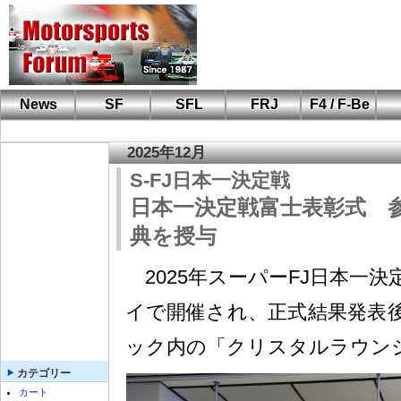
News
SF
SFL
FRJ
F4 / F-Be
F110 CUP
FIA-F4
F-Beat
も
SF
鈴
筑
S
A
2025年12月
S-FJ日本一決定戦
日本一決定戦富士表彰式 
典を授与
2025年スーパーFJ日本一
イで開催され、正式結果発表
ック内の「クリスタルラウン
カテゴリー
カート