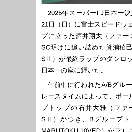
2025年スーパーFJ日本一
21日（日）に富士スピードウ
プに立った酒井翔太（ファース
SC明けに追い詰めた箕浦稜己（MY
SⅡ）が最終ラップのダンロ
日本一の座に輝いた。
午前中に行われたA/Bグル
レースタイムによって、ポー
プトップの石井大雅（ファ
SⅡ）がつき、Bグループト
MARUTOKU 10VED）が