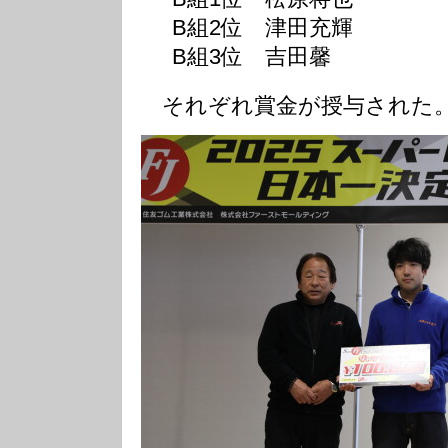
B組2位 津田充輝
B組3位 吉田馨
それぞれ賞金が授与された