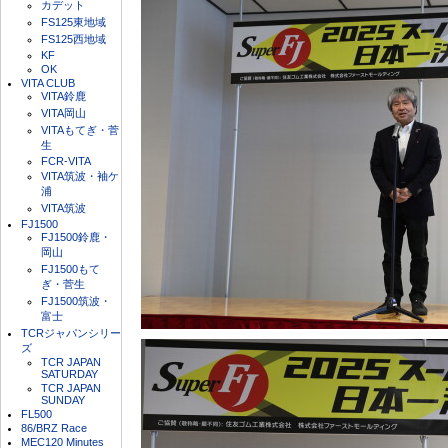
カデット
FS125東地域
FS125西地域
KF
OK
VITA CLUB
VITA鈴鹿
VITA岡山
VITAもてぎ・菅
生
FCR-VITA
VITA筑波・袖ケ
浦
VITA筑波
FJ1500
FJ1500鈴鹿・
岡山
FJ1500もて
ぎ・菅生
FJ1500筑波・
富士
TCRジャパンシリー
ズ
TCR JAPAN
SATURDAY
TCR JAPAN
SUNDAY
FL500
86/BRZ Race
MEC120 Minutes