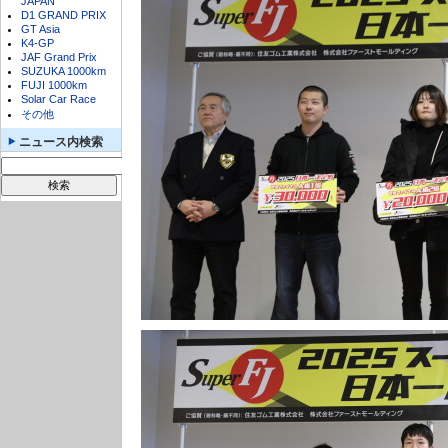
JAPAN
D1 GRAND PRIX
GT Asia
K4-GP
JAF Grand Prix
SUZUKA 1000km
FUJI 1000km
Solar Car Race
その他
ニュース内検索