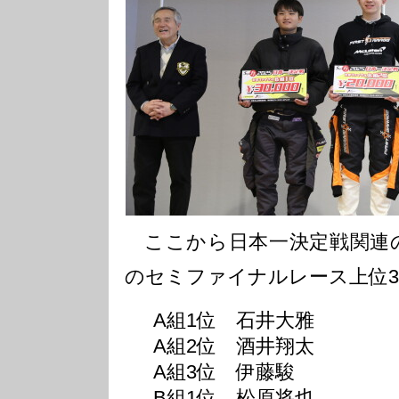
ここから日本一決定戦関連の
のセミファイナルレース上位
A組1位 石井大雅
A組2位 酒井翔太
A組3位 伊藤駿
B組1位 松原将也