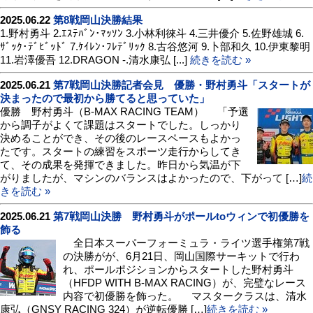
2025.06.22
第8戦岡山決勝結果
1.野村勇斗 2.ｴｽﾃﾊﾞﾝ･ﾏｯｿﾝ 3.小林利徠斗 4.三井優介 5.佐野雄城 6.
ｻﾞｯｸ･ﾃﾞﾋﾞｯﾄﾞ 7.ｹｲﾚﾝ･ﾌﾚﾃﾞﾘｯｸ 8.古谷悠河 9.卜部和久 10.伊東黎明
11.岩澤優吾 12.DRAGON -.清水康弘 [...]
続きを読む »
2025.06.21
第7戦岡山決勝記者会見 優勝・野村勇斗「スタートが
決まったので最初から勝てると思っていた」
優勝 野村勇斗（B-MAX RACING TEAM） 「予選
から調子がよくて課題はスタートでした。しっかり
決めることができ、その後のレースペースもよかっ
たです。スタートの練習をスポーツ走行からしてき
て、その成果を発揮できました。昨日から気温が下
がりましたが、マシンのバランスはよかったので、下がって […]
続
きを読む »
2025.06.21
第7戦岡山決勝 野村勇斗がポールtoウィンで初優勝を
飾る
全日本スーパーフォーミュラ・ライツ選手権第7戦
の決勝がが、6月21日、岡山国際サーキットで行わ
れ、ポールポジションからスタートした野村勇斗
（HFDP WITH B-MAX RACING）が、完璧なレース
内容で初優勝を飾った。 マスタークラスは、清水
康弘（GNSY RACING 324）が逆転優勝 […]
続きを読む »