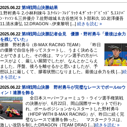
2025.06.22
第9戦岡山決勝結果
1.野村勇斗 2.小林利徠斗 3.ｹｲﾚﾝ･ﾌﾚﾃﾞﾘｯｸ 4.ｻﾞｯｸ･ﾃﾞﾋﾞｯﾄﾞ 5.ｴｽﾃﾊﾞ
ﾝ･ﾏｯｿﾝ 6.三井優介 7.佐野雄城 8.古谷悠河 9.卜部和久 10.岩澤優吾
11.清水康弘 12.DRAGON -.伊東黎明 [...]
続きを読む »
2025.06.22
第8戦岡山決勝記者会見 優勝・野村勇斗「最後は余力
を残していた」
優勝 野村勇斗（B-MAX RACING TEAM） 「昨日
の優勝で自信を持ってスタートし、うまく決めるこ
とができました。その後は、マッソン選手の方がペ
ースがよく、厳しい展開でしたが、なんとかこらえ
ました。序盤、後ろを離せるかと思いましたが、予
想以上に厳しくて、膠着状態になりました。最後は余力を残 […]
続
きを読む »
2025.06.22
第8戦岡山決勝 野村勇斗が完璧なレースでポールtoウ
ィン！連勝を飾る
全日本スーパーフォーミュラ・ライツ選手権第戦
の決勝がが、6月22日、岡山国際サーキットで行わ
れ、ポールポジションからスタートした野村勇斗
（HFDP WITH B-MAX RACING）が、昨日に続く完
璧なレースで連勝を飾った。 マスタークラスは、
激しい攻防を制したDRAGON（TEAM DRAG […]
続きを読む »