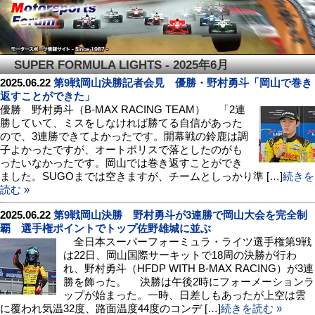
SUPER FORMULA LIGHTS - 2025年6月
2025.06.22
第9戦岡山決勝記者会見 優勝・野村勇斗「岡山で巻き
返すことができた」
優勝 野村勇斗（B-MAX RACING TEAM） 「2連
勝していて、ミスをしなければ勝てる自信があった
ので、3連勝できてよかったです。開幕戦の鈴鹿は調
子よかったですが、オートポリスで落としたのがも
ったいなかったです。岡山では巻き返すことができ
ました。SUGOまでは空きますが、チームとしっかり準 […]
続きを
読む »
2025.06.22
第9戦岡山決勝 野村勇斗が3連勝で岡山大会を完全制
覇 選手権ポイントでトップ佐野雄城に並ぶ
全日本スーパーフォーミュラ・ライツ選手権第9戦
は22日、岡山国際サーキットで18周の決勝が行わ
れ、野村勇斗（HFDP WITH B-MAX RACING）が3連
勝を飾った。 決勝は午後2時にフォーメーションラ
ップが始まった。一時、日差しもあったが上空は雲
に覆われ気温32度、路面温度44度のコンデ […]
続きを読む »