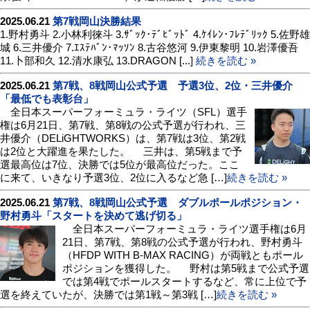
2025.06.21
第7戦岡山決勝結果
1.野村勇斗 2.小林利徠斗 3.ｻﾞｯｸ･ﾃﾞﾋﾞｯﾄﾞ 4.ｹｲﾚﾝ･ﾌﾚﾃﾞﾘｯｸ 5.佐野雄
城 6.三井優介 7.ｴｽﾃﾊﾞﾝ･ﾏｯｿﾝ 8.古谷悠河 9.伊東黎明 10.岩澤優吾
11.卜部和久 12.清水康弘 13.DRAGON [...]
続きを読む »
2025.06.21
第7戦、8戦岡山公式予選 予選3位、2位・三井優介
「最低でも表彰台」
全日本スーパーフォーミュラ・ライツ（SFL）選手
権は6月21日、第7戦、第8戦の公式予選が行われ、三
井優介（DELiGHTWORKS）は、第7戦は3位、第2戦
は2位と大躍進を果たした。 三井は、第5戦まで予
選最高位は7位、決勝では5位が最高位だった。ここ
に来て、いきなり予選3位、2位に入るなど急 […]
続きを読む »
2025.06.21
第7戦、8戦岡山公式予選 ダブルポールポジション・
野村勇斗「スタートを決めて逃げ切る」
全日本スーパーフォーミュラ・ライツ選手権は6月
21日、第7戦、第8戦の公式予選が行われ、野村勇斗
（HFDP WITH B-MAX RACING）が両戦ともポール
ポジションを獲得した。 野村は第5戦まで公式予選
では第4戦でポールスタートするなど、常に上位で予
選を終えていたが、決勝では第1戦～第3戦 […]
続きを読む »