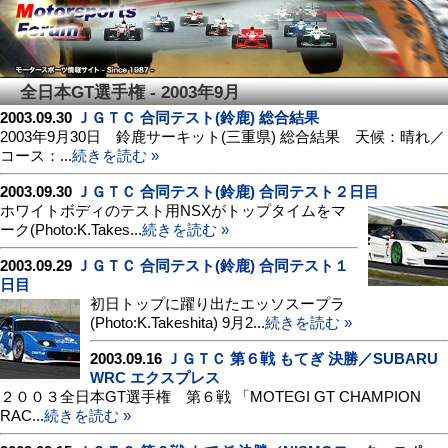
全日本GT選手権 - 2003年9月
2003.09.30
ＪＧＴＣ 合同テスト(鈴鹿) 総合結果
2003年9月30日 鈴鹿サーキット(三重県) 総合結果 天候：晴れ／
コース：...
続きを読む »
2003.09.30
ＪＧＴＣ 合同テスト(鈴鹿) 合同テスト２日目
ホワイトボディのテスト用NSXがトップタイムをマ
ーク(Photo:K.Takes...
続きを読む »
2003.09.29
ＪＧＴＣ 合同テスト(鈴鹿) 合同テスト１
日目
初日トップに躍り出たエッソスープラ
(Photo:K.Takeshita) 9月2...
続きを読む »
2003.09.16
ＪＧＴＣ 第６戦 もてぎ 決勝／SUBARU
WRC エクスプレス
２００３全日本GT選手権 第６戦 「MOTEGI GT CHAMPION
RAC...
続きを読む »