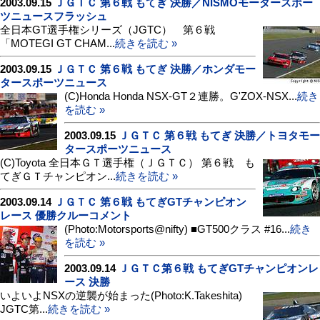
2003.09.15
ＪＧＴＣ 第６戦 もてぎ 決勝／NISMOモータースポー
ツニュースフラッシュ
全日本GT選手権シリーズ（JGTC） 第６戦
「MOTEGI GT CHAM...
続きを読む »
2003.09.15
ＪＧＴＣ 第６戦 もてぎ 決勝／ホンダモー
タースポーツニュース
(C)Honda Honda NSX-GT２連勝。G'ZOX-NSX...
続き
を読む »
2003.09.15
ＪＧＴＣ 第６戦 もてぎ 決勝／トヨタモー
タースポーツニュース
(C)Toyota 全日本ＧＴ選手権（ＪＧＴＣ） 第６戦 も
てぎＧＴチャンピオン...
続きを読む »
2003.09.14
ＪＧＴＣ 第６戦 もてぎGTチャンピオン
レース 優勝クルーコメント
(Photo:Motorsports@nifty) ■GT500クラス #16...
続き
を読む »
2003.09.14
ＪＧＴＣ第６戦 もてぎGTチャンピオンレ
ース 決勝
いよいよNSXの逆襲が始まった(Photo:K.Takeshita)
JGTC第...
続きを読む »