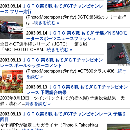
2003.09.14
ＪＧＴＣ第６戦 もてぎGTチャンピオンレ
ース フリー走行
(Photo:Motorsports@nifty) JGTC第6戦のフリー走行
は...
続きを読む »
2003.09.14
ＪＧＴＣ 第６戦 もてぎ 予選／NISMOモ
ータースポーツニュースフラッシュ
全日本GT選手権シリーズ（JGTC） 第６戦
「MOTEGI GT CHAM...
続きを読む »
2003.09.13
ＪＧＴＣ 第６戦 もてぎＧＴチャンピオン
レース ポールシッターコメント
(Photo:Motorsports@nifty) ■GT500クラス #36...
続き
を読む »
2003.09.13
ＪＧＴＣ第６戦 もてぎＧＴチャンピオン
レース 予選総合結果
2003年9月13日 ツインリンクもてぎ(栃木県) 予選総合結果 天
候：晴れ／...
続きを読む »
2003.09.13
ＪＧＴＣ第６戦 もてぎGTチャンピオンレース 予選２
回目
今季初PPが確定したガライヤ（Photo:K.Takeshita)