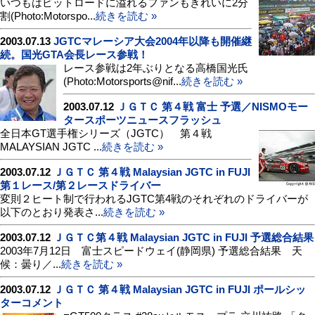
いつもはピットロードに溢れるファンもきれいに2分
割(Photo:Motorspo...
続きを読む »
2003.07.13
JGTCマレーシア大会2004年以降も開催継
続。国光GTA会長レース参戦！
レース参戦は2年ぶりとなる高橋国光氏
(Photo:Motorsports@nif...
続きを読む »
2003.07.12
ＪＧＴＣ 第４戦 富士 予選／NISMOモー
タースポーツニュースフラッシュ
全日本GT選手権シリーズ（JGTC） 第４戦
MALAYSIAN JGTC ...
続きを読む »
2003.07.12
ＪＧＴＣ 第４戦 Malaysian JGTC in FUJI
第１レース/第２レースドライバー
変則２ヒート制で行われるJGTC第4戦のそれぞれのドライバーが
以下のとおり発表さ...
続きを読む »
2003.07.12
ＪＧＴＣ第４戦 Malaysian JGTC in FUJI 予選総合結果
2003年7月12日 富士スピードウェイ(静岡県) 予選総合結果 天
候：曇り／...
続きを読む »
2003.07.12
ＪＧＴＣ 第４戦 Malaysian JGTC in FUJI ポールシッ
ターコメント