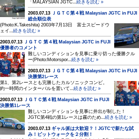
「MALAYSIAN JGTC...
続きを読む »
2003.07.13
ＪＧＴＣ第４戦 Malaysian JGTC in FUJI
総合順位表
(Photo:K.Takeshita) 2003年7月13日 富士スピードウ
ェイ...
続きを読む »
2003.07.13
ＪＧＴＣ 第４戦 Malaysian JGTC in FUJI
優勝者のコメント
難しいコンディションを見事に乗り切った優勝クル
ー(Photo:Motorspor...
続きを読む »
2003.07.13
ＪＧＴＣ第４戦 Malaysian JGTC in FUJI
決勝第2レース
第1、第2レースとも完勝したカルソニックコンビ。
約一時間のインターバルを置いて...
続きを読む »
2003.07.13
ＪＧＴＣ第４戦 Malaysian JGTC in FUJI
決勝第1レース
難しいコンディションを見事に井出が制した！
JGTC第4戦の第1レースは霧のため...
続きを読む »
2003.07.13
ギャル派は大歓迎？！JGTCで新たな試
み！ピットウォークを２分割！