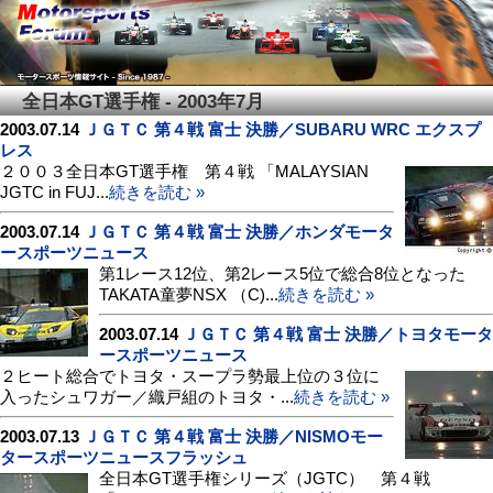
全日本GT選手権 - 2003年7月
2003.07.14
ＪＧＴＣ 第４戦 富士 決勝／SUBARU WRC エクスプ
レス
２００３全日本GT選手権 第４戦 「MALAYSIAN
JGTC in FUJ...
続きを読む »
2003.07.14
ＪＧＴＣ 第４戦 富士 決勝／ホンダモータ
ースポーツニュース
第1レース12位、第2レース5位で総合8位となった
TAKATA童夢NSX （C)...
続きを読む »
2003.07.14
ＪＧＴＣ 第４戦 富士 決勝／トヨタモータ
ースポーツニュース
２ヒート総合でトヨタ・スープラ勢最上位の３位に
入ったシュワガー／織戸組のトヨタ・...
続きを読む »
2003.07.13
ＪＧＴＣ 第４戦 富士 決勝／NISMOモー
タースポーツニュースフラッシュ
全日本GT選手権シリーズ（JGTC） 第４戦