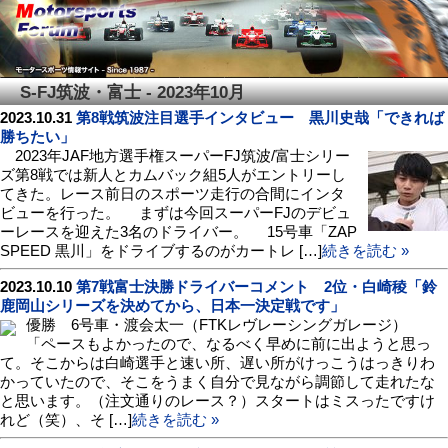
S-FJ筑波・富士 - 2023年10月
2023.10.31
第8戦筑波注目選手インタビュー 黒川史哉「できれば
勝ちたい」
2023年JAF地方選手権スーパーFJ筑波/富士シリー
ズ第8戦では新人とカムバック組5人がエントリーし
てきた。レース前日のスポーツ走行の合間にインタ
ビューを行った。 まずは今回スーパーFJのデビュ
ーレースを迎えた3名のドライバー。 15号車「ZAP
SPEED 黒川」をドライブするのがカートレ […]
続きを読む »
2023.10.10
第7戦富士決勝ドライバーコメント 2位・白崎稜「鈴
鹿岡山シリーズを決めてから、日本一決定戦です」
優勝 6号車・渡会太一（FTKレヴレーシングガレージ）
「ペースもよかったので、なるべく早めに前に出ようと思っ
て。そこからは白崎選手と速い所、遅い所がけっこうはっきりわ
かっていたので、そこをうまく自分で見ながら調節して走れたな
と思います。（注文通りのレース？）スタートはミスったですけ
れど（笑）、そ […]
続きを読む »