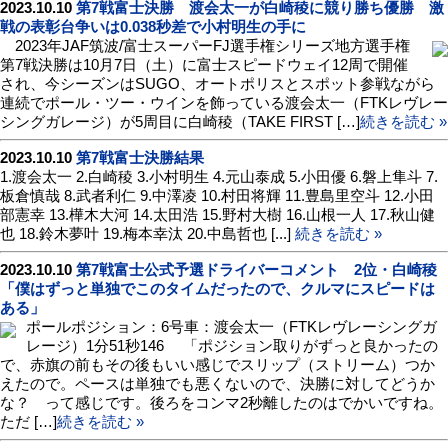
2023.10.10
第7戦富士決勝 渡会太一が白崎稜に競り勝ち優勝 激
戦の表彰台争いは0.038秒差で小村明生の手に
2023年JAF筑波/富士スーパーFJ選手権シリーズ地方選手権
第7戦決勝は10月7日（土）に富士スピードウェイ12周で開催
され、今シーズンはSUGO、オートポリスとスポット参戦ながら
連続でポール・ツー・ウインを飾っている渡会太一（FTKレヴレー
シングガレージ）が5周目に白崎稜（TAKE FIRST […]
続きを読む »
2023.10.10
第7戦富士決勝結果
1.渡会太一 2.白崎稜 3.小村明生 4.元山泰成 5.小田優 6.磐上隼斗 7.
板倉慎哉 8.武者利仁 9.中澤凌 10.村田将輝 11.豊島里空斗 12.小田
部憲幸 13.樺木大河 14.太田浩 15.野村大樹 16.山根一人 17.秋山健
也 18.鈴木夢叶 19.梅本幸汰 20.中島哲也 [...]
続きを読む »
2023.10.10
第7戦富士公式予選ドライバーコメント 2位・白崎稜
「僕はずっと単独でこのタイムだったので、クルマにスピードは
ある」
ポールポジション：6号車：渡会太一（FTKレヴレーシングガ
レージ）1分51秒146 「ポジション取りがずっと良かったの
で、赤旗の前もその後もいい感じでスリップ（ストリーム）つか
えたので。ペースは単独でも悪くないので、決勝に対してどうか
な？ って感じです。後ろをコンマ2秒離したのはでかいですね。
ただ […]
続きを読む »