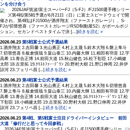
ンを分け合う
2026JAF筑波/富士スーパーFJ（S-FJ）/FJ1500選手権シリー
ズ第4戦/第5戦予選が6月21日（日）に富士スピードウェイで開
催され、第4戦はFJ1500が酒井翔太（ファーストガレージ）、S-
FJが切替悠喜（ファーストガレージRSD制動屋S2）がポールポジ
ション。セカンドベストタイムで決 […]
続きを読む »
2026.06.23
第5戦富士公式予選結果
1.酒井翔太 2.吉田馨 3.光山勇正 4.村上太晟 5.鈴木大翔 6.磐上隼斗
7.切替悠喜 8.板倉慎哉 9.畠山泰三 10.内藤大輝 11.相田有羽音 12.宇
高希 13.青合正博 14.前田大道 15.秋山健也 16.松下彰臣 17.小嶋健
太郎 18.古里拓 19.ｸﾘｽﾄﾌｧｰ･ﾃﾞﾜﾝ 20.野村大樹 21.野口伸周 22.井伊
諒河 23.フェリペ昌 [...]
続きを読む »
2026.06.23
第4戦富士公式予選結果
1.酒井翔太 2.吉田馨 3.光山勇正 4.村上太晟 5.鈴木大翔 6.切替悠喜
7.磐上隼斗 8.板倉慎哉 9.畠山泰三 10.内藤大輝 11.相田有羽音 12.宇
高希 13.青合正博 14.前田大道 15.秋山健也 16.ｸﾘｽﾄﾌｧｰ･ﾃﾞﾜﾝ 17.松
下彰臣 18.小嶋健太郎 19.古里拓 20.野村大樹 21.野口伸周 22.井伊
諒河 23.フェリペ昌 [...]
続きを読む »
2026.06.23
第4戦、第5戦富士注目ドライバーインタビュー 前田
大道「修行だと思って今回参戦」
2026JAF筑波/富士スーパーFJ（S-FJ）/FJ1500選手権シリー