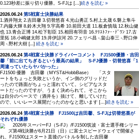
0.123秒差に振り切り優勝。S-FJは […]
続きを読む »
2026.06.24
第5戦富士決勝結果
1.酒井翔太 2.吉田馨 3.切替悠喜 4.光山勇正 5.村上太晟 6.磐上隼斗
7.内藤大輝 8.鈴木大翔 9.宇高希 10.前田大道 11.板倉慎哉 12.秋山健
也 13.青合正博 14.松下彰臣 15.相田有羽音 16.ｸﾘｽﾄﾌｧｰ･ﾃﾞﾜﾝ 17.古
里拓 18.小嶋健太郎 19.井伊諒河 20.フェリペ昌 -.畠山泰三 -.野口伸
周 -.野村大樹 [...]
続きを読む »
2026.06.24
第4戦富士決勝ドライバーコメント FJ1500優勝・吉田
馨「前に出てちぎるという最高の結果」 S-FJ優勝・切替悠喜「1
周違っていたらヤバかった」
FJ1500 優勝 吉田馨（MYST&HobbBase） 「スタ
ートをちょっと失敗というか、イン側のグリッドだ
ったので路面がちょっと濡れていて。シビアなスタ
ートだったのですが、うまく決められて。そこから
は自分のペースで（酒井を）抜けて、離していけた
ので、いいレース展開だったのかなと思います […]
続きを読む »
2026.06.24
第4戦富士決勝 FJ1500は吉田馨、S-FJは切替悠喜が
それぞれ優勝
2026年スーパーFJ（S-FJ）/FJ1500筑波・富士選手権シリー
ズ第4戦決勝が6月21日（日）に富士スピードウェイで開催さ
れ、FJ1500はスタート直後のバトルを制した吉田馨