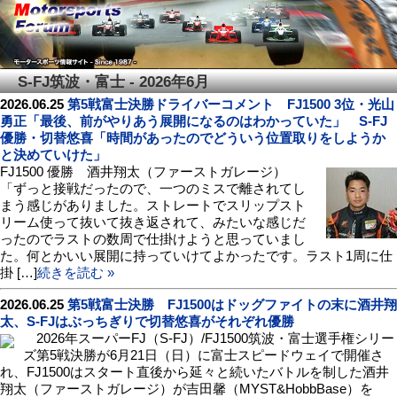
S-FJ筑波・富士 - 2026年6月
2026.06.25
第5戦富士決勝ドライバーコメント FJ1500 3位・光山
勇正「最後、前がやりあう展開になるのはわかっていた」 S-FJ
優勝・切替悠喜「時間があったのでどういう位置取りをしようか
と決めていけた」
FJ1500 優勝 酒井翔太（ファーストガレージ）
「ずっと接戦だったので、一つのミスで離されてし
まう感じがありました。ストレートでスリップスト
リーム使って抜いて抜き返されて、みたいな感じだ
ったのでラストの数周で仕掛けようと思っていまし
た。何とかいい展開に持っていけてよかったです。ラスト1周に仕
掛 […]
続きを読む »
2026.06.25
第5戦富士決勝 FJ1500はドッグファイトの末に酒井翔
太、S-FJはぶっちぎりで切替悠喜がそれぞれ優勝
2026年スーパーFJ（S-FJ）/FJ1500筑波・富士選手権シリー
ズ第5戦決勝が6月21日（日）に富士スピードウェイで開催さ
れ、FJ1500はスタート直後から延々と続いたバトルを制した酒井
翔太（ファーストガレージ）が吉田馨（MYST&HobbBase）を