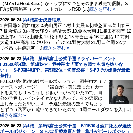
（MYST&HobbBase）がトップに立つとそのまま独走で優勝。S-
FJは切替悠喜（ファーストガレージRSD […]
続きを読む »
2026.06.24
第4戦富士決勝結果
1.吉田馨 2.酒井翔太 3.光山勇正 4.村上太晟 5.切替悠喜 6.畠山泰三
7.板倉慎哉 8.内藤大輝 9.小嶋健太郎 10.鈴木大翔 11.相田有羽音 12.
磐上隼斗 13.秋山健也 14.松下彰臣 15.青合正博 16.古里拓 17.前田
大道 18.宇高希 19.ｸﾘｽﾄﾌｧｰ･ﾃﾞﾜﾝ 20.野村大樹 21.野口伸周 22.フェ
リペ昌 -.井伊諒河 [...]
続きを読む »
2026.06.23
第4戦、第5戦富士公式予選ドライバーコメント
FJ1500第4戦、第5戦PP・酒井翔太「雨でも晴でも気を抜かな
い」 S-FJ第4戦PP、第5戦2位・切替悠喜「S-FJでの優勝が最低
条件」
FJ1500 第4戦/第5戦ポールポジション 酒井翔太（フ
ァーストガレージ） 「路面が（前に走った）カー
トを見てもけっこうしぶきが上がっていたので、自
分の予選もレインタイヤかなと思って、その選択は
正しかったと思います。予選は最後のほうでちょっ
とずつ（路面が）乾いてきていたので、1周クールダウンを入 […]
続きを読む »
2026.06.23
第4戦、第5戦富士公式予選 FJ1500は酒井翔太が連続
ポールポジション S-FJは切替悠喜と磐上隼斗がポールポジショ