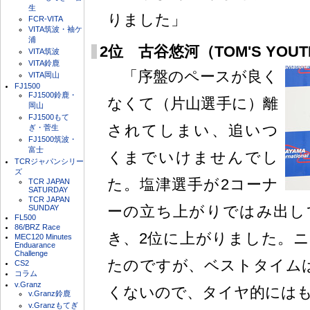
生
りました」
FCR-VITA
VITA筑波・袖ケ
浦
2位 古谷悠河（TOM'S YOU
VITA筑波
VITA鈴鹿
「序盤のペースが良く
VITA岡山
FJ1500
FJ1500鈴鹿・
なくて（片山選手に）離
岡山
FJ1500もて
されてしまい、追いつ
ぎ・菅生
FJ1500筑波・
富士
くまでいけませんでし
TCRジャパンシリー
ズ
た。塩津選手が2コーナ
TCR JAPAN
SATURDAY
TCR JAPAN
ーの立ち上がりではみ出し
SUNDAY
FL500
86/BRZ Race
き、2位に上がりました。
MEC120 Minutes
Enduarance
Challenge
たのですが、ベストタイム
CS2
コラム
v.Granz
くないので、タイヤ的には
v.Granz鈴鹿
v.Granzもてぎ