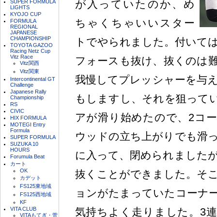
が入っていたのか、め
SUPER FORMULA
LIGHTS
KYOJO CUP
ちゃくちゃいいスター
FORMULA
REGIONAL
JAPANESE
CHAMPIONSHIP
トでやられました。付いて
TOYOTA GAZOO
Racing Netz Cup
Vitz Race
フォースも抜け、抜くのは
Vitz関西
Vitz関東
我慢してプレッシャーを与
Intercontinental GT
Challenge
Japanese Rally
もしますし、それを狙って
Championship
RS
CIVIC
アが滑り始めたので、2コ
HIX FORMULA
MOTEGI Entry
Formula
ウッドの立ち上がりでも滑
SUPER FORMULA
SUZUKA 10
HOURS
に入って、閉められました
Forumula Beat
カート
OK
抜くことができました。そ
カデット
FS125東地域
ョンがたまっていたコーナ
FS125西地域
KF
VITA CLUB
気持ちよく走りました。3
VITAもてぎ・菅