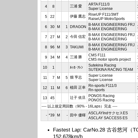
ARTA F111/3
三浦 愛
4
8
Super License
RiseUP F111/3MT
伊藤 鷹志
5
22
RaiseUP MotroSports
B-­MAX ENGINEERING FRJ
6
30
M
1
DRAGON
B-MAX ENGINEERING
B-­MAX ENGINEERING FRJ
今田 信宏
7
27
M
2
B-MAX ENGINEERING
B-­MAX ENGINEERING FRJ
8
96
M
3
TAKUMI
B-MAX ENGINEERING
CMS F111
三浦 勝
9
34
M
4
CMS motor sports project
Sutekina Racing
10
1
ﾙｯｶ･ｱﾚﾝ
SUTEKINA RACING TEAM
Super License
畑 亨志
11
7
M
5
Super License
Rn-sports F111/3
植田 正幸
12
11
M
6
Rn-sports
PONOS Racing
辻子 依旦
13
45
PONOS Racing
---- 以上規定周回数（90% - 16Laps）完走 ----
ASCLAYIndサクセスES
-
*39
M
-
田中 優暉
ASCLAY SACCESS ES
Fastest Lap: CarNo.28 古谷悠河（TOM
152.678km/h