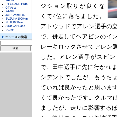
JAPAN
D1 GRAND PRIX
ジション取りが良くな
GT Asia
K4-GP
くて4位に落ちました。
JAF Grand Prix
SUZUKA 1000km
FUJI 1000km
アトウッドでアレン選手の
Solar Car Race
その他
で、併走してヘアピンのイ
ニュース内検索
レーキロックさせてアレン
した。アレン選手がスピン
で、田中選手に先に行かれ
シデントでしたが、もうち
ていれば良かったと思いま
くて良かったです。クルマ
ましたが、走りに影響する