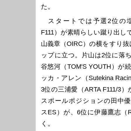
た。
スタートでは予選2位の塩津佑
F111）が素晴らしい蹴り出
山義章（OIRC）の横をすり
ップに立つ。片山は2位に落ち
谷悠河（TOM'S YOUTH）
ッカ・アレン（Sutekina Ra
3位の三浦愛（ARTA F111/
スポールポジションの田中優暉（
スES）が、6位に伊藤鷹志（Rise
く。