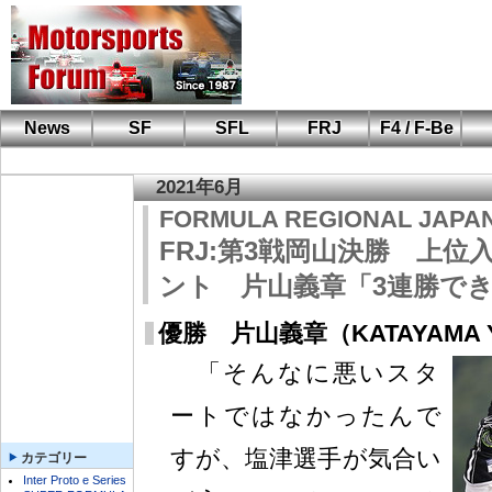
News
SF
SFL
FRJ
F4 / F-Be
F110 CUP
FIA-F4
F-Beat
も
SF
鈴
筑
S
A
2021年6月
FORMULA REGIONAL JAPA
FRJ:第3戦岡山決勝 上
ント 片山義章「3連勝で
優勝 片山義章（KATAYAMA Y
「そんなに悪いスタ
ートではなかったんで
すが、塩津選手が気合い
カテゴリー
Inter Proto e Series