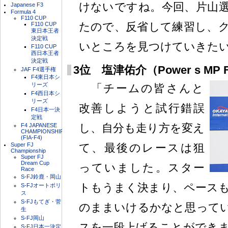
けないですね。今回、片山
Japanese F3
Formula 4
F110 CUP
たので、反省して練習し、
F110 CUP
東日本王者
決定戦
いところを見つけていきた
F110 CUP
西日本王者
決定戦
3位 塩津佑介（Power s MP F
JAF F4選手権
F4東日本シ
リーズ
「チームの皆さんと
F4西日本シ
リーズ
改善しようと試行錯誤
F4日本一決
定戦
し、自分も走り方を変え
F4 JAPANESE
CHAMPIONSHIP
(FIA-F4)
Super FJ
て、最後のレースは狙
Championship
Super FJ
Dream Cup
っていました。スター
Race
S-FJ鈴鹿・岡山
トもうまく決まり、ペース
S-FJオートポリ
ス
S-FJもてぎ・菅
のままいけるかなと思って
生
S-FJ岡山
スを一段上げることができ
S-FJ日本一決定