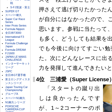
戦
S-FJ筑波・富士
押さえて逃げ切りたかった
SUPER GT
スーパー耐久
が自分にはなかったので、
Super Car Race
Series
Inter Proto Series
思います。参戦に当たって
Formula Nippon
全日本F3000
International F3
も多く、どうしても結果を
League
Formula Challenge
Japan
でも今後に向けてすごい勉
Formula DREAM
FJ1600
た。次にどんなレースに出
JAPAN LE MANS
CHALLENGE
インターサーキット
力を発揮して進んできたい
リーグ
JSPC
全日本GT選手権
4位 三浦愛（Super License
富士ロングディスタ
ンスシリーズ
「スタートの蹴り出
Japan Touring Car
Championship
グループA
しは良かったんです
スーパーN1耐久
N1耐久シリーズ
PORSCHE
が、1～2コーナーのポ
CARRERA CUP