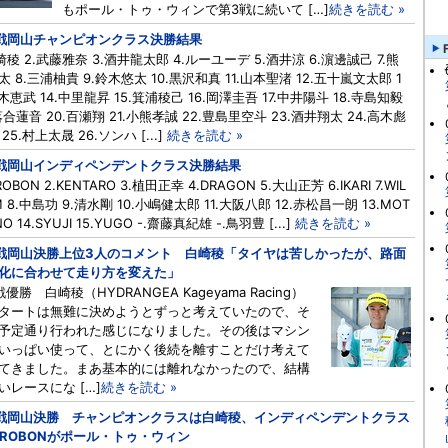
もポール・トゥ・ウィンで第3戦に続いて […]
続きを読む »
戦岡山チャンピオンクラス決勝結果
白崎稜 2.武藤雅奈 3.酒井龍太郎 4.ルーユーデ 5.酒井涼 6.濵邊誠己 7.熊
太 8.三浦柚貴 9.鈴木悠太 10.黒沢和真 11.山本聖渚 12.五十嵐文太郎 1
鈴木恵武 14.中里龍昇 15.箕浦稜己 16.岡澤圭吾 17.中井陽斗 18.寺島知毅
.落合蓮音 20.百瀬翔 21.小熊孝誠 22.豊島里空斗 23.酒井翔太 24.高木彪
25.村上太晟 26.ソンハ [...]
続きを読む »
戦岡山インディペンデントクラス決勝結果
IROBON 2.KENTARO 3.植田正幸 4.DRAGON 5.大山正芳 6.IKARI 7.WIL
M 8.中島功 9.清水剛 10.小嶋健太郎 11.大阪八郎 12.⾚松昌⼀朗 13.MOT
NO 14.SYUJI 15.YUGO -.齋藤真紀雄 -.鳥羽豊 [...]
続きを読む »
戦岡山決勝上位3人のコメント 白崎稜「タイヤは苦しかったが、路面
化に合わせて走り方を変えた」
戦優勝 白崎稜（HYDRANGEA Kageyama Racing）
タートは無難に決めようとずっと考えていたので、そ
予定通り行われた感じになりました。その後はマシン
いっぱい使って、とにかく後続を離すことだけ考えて
てきました。まあ基本的には離れなかったので、結構
いレースにな […]
続きを読む »
戦岡山決勝 チャンピオンクラスは白崎稜、インディペンデントクラス
IROBONがポール・トゥ・ウィン