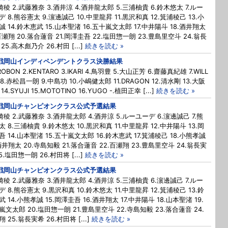
白崎稜 2.武藤雅奈 3.酒井涼 4.酒井龍太郎 5.三浦柚貴 6.鈴木悠太 7.ルー
 8.熊谷憲太 9.濵邊誠己 10.中里龍昇 11.黒沢和真 12.箕浦稜己 13.小
誠 14.鈴木恵武 15.山本聖渚 16.五十嵐文太郎 17.中井陽斗 18.酒井翔太
.百瀬翔 20.落合蓮音 21.岡澤圭吾 22.塩田惣一朗 23.豊島里空斗 24.翁長
25.高木彪乃介 26.村田 [...]
続きを読む »
戦岡山インディペンデントクラス決勝結果
IROBON 2.KENTARO 3.IKARI 4.鳥羽豊 5.大山正芳 6.齋藤真紀雄 7.WILL
 8.⾚松昌⼀朗 9.中島功 10.小嶋健太郎 11.DRAGON 12.清水剛 13.大阪
14.SYUJI 15.MOTOTINO 16.YUGO -.植田正幸 [...]
続きを読む »
戦岡山チャンピオンクラス公式予選結果
白崎稜 2.武藤雅奈 3.酒井龍太郎 4.酒井涼 5.ルーユーデ 6.濵邊誠己 7.熊
 8.三浦柚貴 9.鈴木悠太 10.黒沢和真 11.中里龍昇 12.中井陽斗 13.岡
吾 14.山本聖渚 15.五十嵐文太郎 16.鈴木恵武 17.箕浦稜己 18.小熊孝誠
.酒井翔太 20.寺島知毅 21.落合蓮音 22.百瀬翔 23.豊島里空斗 24.翁長実
5.塩田惣一朗 26.村田将 [...]
続きを読む »
戦岡山チャンピオンクラス公式予選結果
白崎稜 2.武藤雅奈 3.酒井龍太郎 4.酒井涼 5.三浦柚貴 6.濵邊誠己 7.ルー
 8.熊谷憲太 9.黒沢和真 10.鈴木悠太 11.中里龍昇 12.箕浦稜己 13.鈴
 14.小熊孝誠 15.岡澤圭吾 16.酒井翔太 17.中井陽斗 18.山本聖渚 19.
嵐文太郎 20.塩田惣一朗 21.豊島里空斗 22.寺島知毅 23.落合蓮音 24.
 25.翁長実希 26.村田将 [...]
続きを読む »