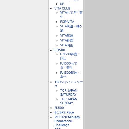
KF
VITA CLUB
VITAもてぎ・菅
生
FCR-VITA
VITA筑波・袖ケ
浦
VITA筑波
VITA鈴鹿
VITA岡山
FJ1500
FJ1500鈴鹿・
岡山
FJ1500もて
ぎ・菅生
FJ1500筑波・
富士
TCRジャパンシリー
ズ
TCR JAPAN
SATURDAY
TCR JAPAN
SUNDAY
FL500
86/BRZ Race
MEC120 Minutes
Enduarance
Challenge