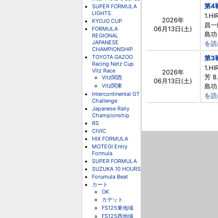
第4
SUPER FORMULA
LIGHTS
1.H
2026年
KYOJO CUP
昌⼀朗
06月13日(土)
FORMULA
島功 
REGIONAL
JAPANESE
を読
CHAMPIONSHIP
TOYOTA GAZOO
第3
Racing Netz Cup
1.H
Vitz Race
2026年
芳 8
Vitz関西
06月13日(土)
Vitz関東
島功 
Intercontinental GT
を読
Challenge
Japanese Rally
Championship
RS
CIVIC
HIX FORMULA
MOTEGI Entry
Formula
SUPER FORMULA
SUZUKA 10 HOURS
Forumula Beat
カート
OK
カデット
FS125東地域
FS125西地域