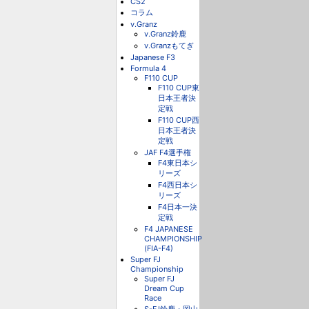
CS2
コラム
v.Granz
v.Granz鈴鹿
v.Granzもてぎ
Japanese F3
Formula 4
F110 CUP
F110 CUP東
日本王者決
定戦
F110 CUP西
日本王者決
定戦
JAF F4選手権
F4東日本シ
リーズ
F4西日本シ
リーズ
F4日本一決
定戦
F4 JAPANESE
CHAMPIONSHIP
(FIA-F4)
Super FJ
Championship
Super FJ
Dream Cup
Race