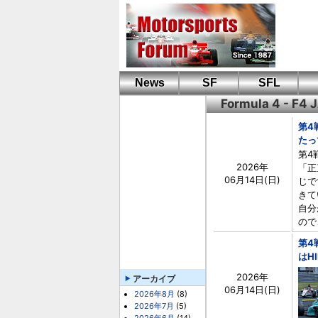
News
SF
SFL
Formula 4 - F
第4
たっ
第4
2026年
「正
06月14日(日)
じで
きて
自分
ので
第4
はH
2026年
アーカイブ
06月14日(日)
2026年8月
(8)
2026年7月
(5)