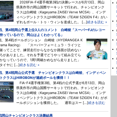
2026FIA-F4選手権第3戦の決勝レースが6月13日、岡山
県美作市の岡山国際サーキットで行われ、チャンピオンク
ラスは白崎稜（Kageyama ZAISEI Verve MCS4）、インデ
ィペンデントクラスはHIROBON（TEAM 5ZIGEN F4）がい
ずれもポール・トゥ・ウィンを達成した。 […]
続きを読む »
戦、第4戦岡山予選上位3人のコメント 白崎稜「スーパーFJのレコー
持っているので、岡山はよくわかってる」
戦、第4戦ポールポジション 白崎稜（HYDRANGEA K
eyama Racing） 「スーパーフォーミュラ・ライツと
催ってことで、練習走行からなかなか路面が読めない
ろがありました。それを予選でどうやって組み立てら
かなっていうので、1周1周確かめながら走りました」
イヤに […]
続きを読む »
戦、第4戦岡山公式予選 チャンピオンクラスは白崎稜、インディペン
トクラスはHIROBONが連続ポールを獲得！！
FIA-F4選手権第3戦、第4戦の公式予選が6月13日、岡山
県美作市の岡山国際サーキットで行われ、チャンピオンク
ラスは白崎稜（Kageyama ZAISEI Verve MCS4）、インデ
ィペンデントクラスはHIROBON（TEAM 5ZIGEN F4）がポ
ールポジションを獲得した。 通常はスー […]
続きを読む
戦岡山チャンピオンクラス決勝結果