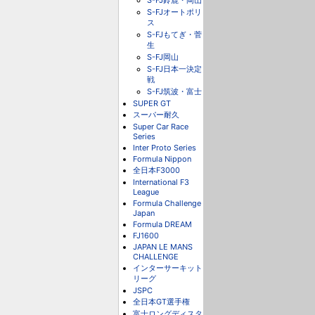
S-FJ鈴鹿・岡山
S-FJオートポリ
ス
S-FJもてぎ・菅
生
S-FJ岡山
S-FJ日本一決定
戦
S-FJ筑波・富士
SUPER GT
スーパー耐久
Super Car Race
Series
Inter Proto Series
Formula Nippon
全日本F3000
International F3
League
Formula Challenge
Japan
Formula DREAM
FJ1600
JAPAN LE MANS
CHALLENGE
インターサーキット
リーグ
JSPC
全日本GT選手権
富士ロングディスタ