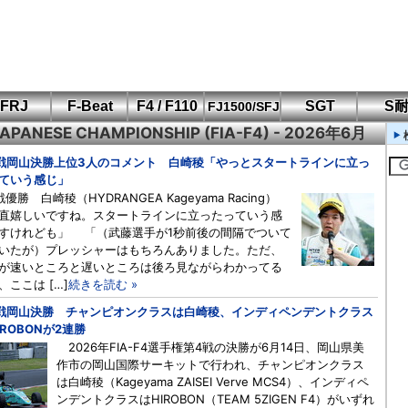
FRJ
F-Beat
F4 / F110
SGT
S
FJ1500/SFJ
4 JAPANESE CHAMPIONSHIP (FIA-F4) - 2026年6月
F110 CUP
FIA-F4
SFJ D-Cup
鈴鹿・岡山
筑波・冨士
SFJ日本一
Aポリス
もてぎ・菅生
戦岡山決勝上位3人のコメント 白崎稜「やっとスタートラインに立っ
ていう感じ」
戦優勝 白崎稜（HYDRANGEA Kageyama Racing）
直嬉しいですね。スタートラインに立ったっていう感
すけれども」 「（武藤選手が1秒前後の間隔でついて
いたが）プレッシャーはもちろんありました。ただ、
が速いところと遅いところは後ろ見ながらわかってる
、ここは […]
続きを読む »
戦岡山決勝 チャンピオンクラスは白崎稜、インディペンデントクラス
IROBONが2連勝
2026年FIA-F4選手権第4戦の決勝が6月14日、岡山県美
作市の岡山国際サーキットで行われ、チャンピオンクラス
は白崎稜（Kageyama ZAISEI Verve MCS4）、インディペ
ンデントクラスはHIROBON（TEAM 5ZIGEN F4）がいずれ