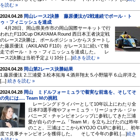
を読む »
2024.04.28
岡山レース2決勝 藤原優汰が2戦連続でポール・ト
ゥ・フィニッシュを達成
4月28日、岡山県美作市の岡山国際サーキットで行
われたF110Cup OKAYAMA Round 西日本王者決定戦
のレース2決勝は、ポールポジションからスタートし
た藤原優汰（AKILAND F110）がレース1に続いて独
走でポール・トゥ・フィニッシュを達成した。 レ
ース2決勝は当初予定より10分 […]
続きを読む »
2024.04.28
岡山第2レース決勝結果
1.藤原優汰 2.三浦愛 3.松本拓海 4.酒井翔太 5.小野陽平 6.山岸洋之
[...]
続きを読む »
2024.04.28
岡山 ミドルフォーミュラで着実な前進を、そしてそ
の先には..... Team Mの挑戦
レーシングドライバーとして10年以上にわたり全
日本F3選手権やフォーミュラ・リージョナル・ジャ
パニーズ・チャンピオンシップに参戦してきた三浦
愛が自らのチーム「Team M」を立ち上げたのは昨年
のこと。三浦はここからKYOJO CUPに参戦し、初年
度で見事チャンピオンを獲得した。 そして今年の参戦 […]
続き
を読む »