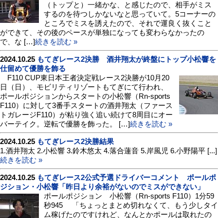
（トップと）一緒かな、と感じたので、相手がミス
するのを待つしかないなと思っていて。5コーナーの
ところでミスを誘えたので、それで運良く抜くこと
ができて、その後のペースが単独になっても変わらなかったの
で、な […]
続きを読む »
2024.10.25
もてぎレース2決勝 酒井翔太が終盤にトップ小松響を
仕留めて優勝を飾る
F110 CUP東日本王者決定戦レース2決勝が10月20
日（日）、モビリティリゾートもてぎにて行われ、
ポールポジションからスタートの小松響（Rn-sports
F110）に対して3番手スタートの酒井翔太（ファース
トガレージF110）が粘り強く追い続けて8周目にオー
バーテイク。逆転で優勝を飾った。 […]
続きを読む »
2024.10.25
もてぎレース2決勝結果
1.酒井翔太 2.小松響 3.鈴木悠太 4.落合蓮音 5.岸風児 6.小野陽平 [...]
続きを読む »
2024.10.25
もてぎレース2公式予選ドライバーコメント ポールポ
ジション・小松響「昨日より余裕がないのでミスができない」
ポールポジション 小松響（Rn-sports F110）1分59
秒945 「ちょっとまとめ切れなくて、もう少しタイ
ム稼げたのですけれど、なんとかポールは取れたの