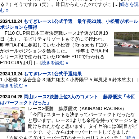
る？）そうですね（笑）。昨日から走ったのですがこ […]
続きを読
む »
2024.10.24
もてぎレース1公式予選 最年長23歳、小松響がポール
ポジションを獲得
F110 CUP東日本王者決定戦レース1予選が10月19
日（土）、モビリティリゾートもてぎにて行われ、
昨年FIA-F4に参戦していた小松響（Rn-sports F110）
がポールポジションを獲得した。 昨年までFIA-F4
シリーズ戦で使われていたDOME F110で行われる
F110 CUPは4月 […]
続きを読む »
2024.10.24
もてぎレース1公式予選結果
1.小松響 2.落合蓮音 3.酒井翔太 4.小野陽平 5.岸風児 6.鈴木悠太 [...]
続きを読む »
2024.04.28
岡山レース2決勝上位3人のコメント 藤原優汰「今回
はパーフェクトだった」
レース2優勝 藤原優汰（AKIRAND RACING）
「今回はスタートも決まってパーフェクトだったな
と思います。レース1よりも余裕を持ってマージンを
開けられたかなと思います。タイヤ的には8周目がピ
ークで、そこからはオーバーヒートしてきました」
「次回のもてぎはスーパーGTのオートポリスとバッテ […]
続き