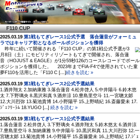
F110 CUP
2025.03.19
第1戦もてぎレース1公式予選 落合蓮音がフォーミュ
ラではキャリア初となるポールポジションを獲得
昨年に続いて開催される「F110 CUP」の第1戦公式予選が3
月8日（土）にモビリティリゾートもてぎで開催され、落合蓮
音（HOJUST & EAGLE）が1分59秒126のコースレコードでポール
ポジションを獲得した。 2023年までFIA-F4で使用されていた童
夢F110を活用した「F110 C […]
続きを読む »
2025.03.19
第1戦もてぎレース2公式予選結果
1.酒井翔太 2.加納康雅 3.落合蓮音 4.松井啓人 5.中井陽斗 6.鈴木悠
太 7.下野璃央 8.黒沢和真 9.酒井涼 10.豊島里空斗 11.一宮聰太郞
12.大川烈弥 13.菊池貴博 14.小野陽平 15.上野晴紀 16.斎藤愛未 17.
ｼﾞｪﾌﾘｰﾗﾑ 18.YUGO [...]
続きを読む »
2025.03.19
第1戦もてぎレース1公式予選結果
1.落合蓮音 2.松井啓人 3.下野璃央 4.酒井翔太 5.鈴木悠太 6.酒井涼
7.豊島里空斗 8.加納康雅 9.中井陽斗 10.黒沢和真 11.大川烈弥 12.一
宮聰太郞 13.菊池貴博 14.小野陽平 15.斎藤愛未 16.上野晴紀 17.ｼﾞｪ