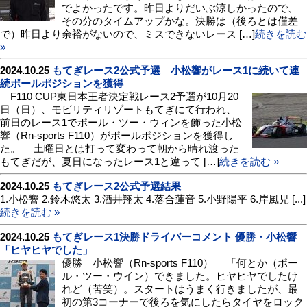
でよかったです。昨日よりだいぶ涼しかったので、
その分のタイムアップかな。決勝は（後ろとは僅差
で）昨日より余裕がないので、ミスできないレース […]
続きを読む
»
2024.10.25
もてぎレース2公式予選 小松響がレース1に続いて連
続ポールポジションを獲得
F110 CUP東日本王者決定戦レース2予選が10月20
日（日）、モビリティリゾートもてぎにて行われ、
前日のレース1でポール・ツー・ウィンを飾った小松
響（Rn-sports F110）がポールポジションを獲得し
た。 土曜日とは打って変わって朝から晴れ渡った
もてぎだが、夏日になったレース1と違って […]
続きを読む »
2024.10.25
もてぎレース2公式予選結果
1.小松響 2.鈴木悠太 3.酒井翔太 4.落合蓮音 5.小野陽平 6.岸風児 [...]
続きを読む »
2024.10.25
もてぎレース1決勝ドライバーコメント 優勝・小松響
「ヒヤヒヤでした」
優勝 小松響（Rn-sports F110） 「何とか（ポー
ル・ツー・ウイン）できました。ヒヤヒヤでしたけ
れど（苦笑）。スタートはうまく行きましたが、最
初の第3コーナーで後ろを気にしたらタイヤをロック