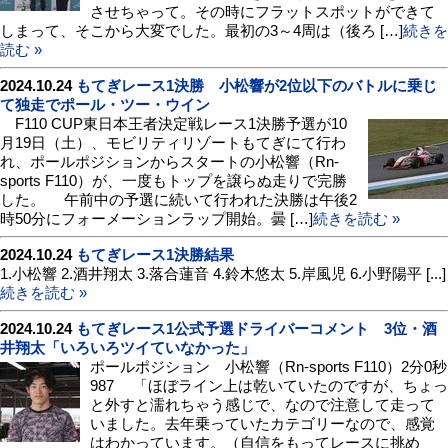
させちゃって。その時にフラットスポットができて
しまって、そこから大変でした。最初の3～4周は（後ろ […]
続きを
読む »
2024.10.24
もてぎレース1決勝 小松響が2位以下のバトルに乗じ
て独走でポール・ツー・ウイン
F110 CUP東日本王者決定戦レース1決勝予選が10
月19日（土）、モビリティリゾートもてぎにて行わ
れ、ポールポジションからスタートの小松響（Rn-
sports F110）が、一度もトップを譲らぬ走りで完勝
した。 午前中の予選に続いて行われた決勝は午後2
時50分にフォーメーションラップ開始。曇 […]
続きを読む »
2024.10.24
もてぎレース1決勝結果
1.小松響 2.酒井翔太 3.落合蓮音 4.鈴木悠太 5.岸風児 6.小野陽平 [...]
続きを読む »
2024.10.24
もてぎレース1公式予選ドライバーコメント 3位・酒
井翔太「いろいろツイていなかった」
ポールポジション 小松響（Rn-sports F110）2分0秒
987 「ほぼライン上は乾いていたのですが、ちょっ
と外すと濡れちゃう感じで、なので注意して走って
いました。去年乗っていたカテゴリーなので、感覚
はわかっています。（自信をもってレースに挑め