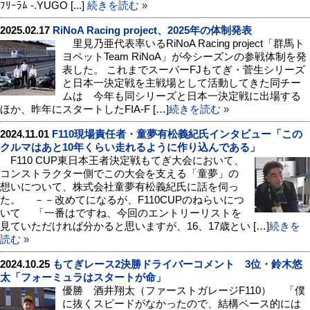
ﾌﾘｰﾗﾑ -.YUGO [...]
続きを読む »
2025.02.17
RiNoA Racing project、2025年の体制発表
里見乃亜代表率いるRiNoA Racing project「群馬ト
ヨペットTeam RiNoA」が今シーズンの参戦体制を発
表した。 これまでスーパーFJもてぎ・菅生シリーズ
と日本一決定戦を主戦場として活動してきた同チー
ムは 今年も同シリーズと日本一決定戦に出場する
ほか、昨年にスタートしたFIA-F […]
続きを読む »
2024.11.01
F110現場責任者・童夢有松義紀氏インタビュー「この
クルマはあと10年くらい走れるように作り込んである」
F110 CUP東日本王者決定戦もてぎ大会において、
コンストラクター側でこの大会を支える「童夢」の
想いについて、株式会社童夢有松義紀氏に話を伺っ
た。 －－改めてになるが、F110CUPのねらいにつ
いて 「一番はですね、今回のエントリーリストを
見ていただければ分かると思いますが、16、17歳とい […]
続きを
読む »
2024.10.25
もてぎレース2決勝ドライバーコメント 3位・鈴木悠
太「フォーミュラはスタートが命」
優勝 酒井翔太（ファーストガレージF110） 「僕
に抜くスピードがなかったので、結構ペース的には