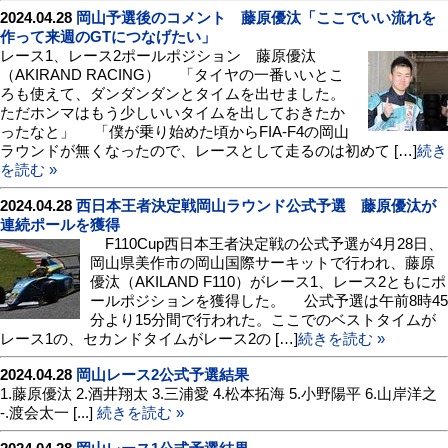
2024.04.28
岡山予選後のコメント 藤原優汰「ここでいい流れを
作って来週のGTにつなげたい」
レース1、レース2ポールポジション 藤原優汰
（AKIRAND RACING） 「タイヤの一番いいとこ
ろも使えて、ダンダンダンとタイムを出せました。
ただホンマはもう少しいいタイムを出しておきたか
ったなと」 「僕が乗り始めた頃からFIA-F4の岡山
ラウンドが無くなったので、レースとして走るのは初めて […]
続き
を読む »
2024.04.28
西日本王者決定戦岡山ラウンド公式予選 藤原優汰が
連続ポールを獲得
F110Cup西日本王者決定戦の公式予選が4月28日、
岡山県美作市の岡山国際サーキットで行われ、藤原
優汰（AKILAND F110）がレース1、レース2ともにポ
ールポジションを獲得した。 公式予選は午前8時45
分より15分間で行われた。ここでのベストタイムが
レース1の、セカンドタイムがレース2の […]
続きを読む »
2024.04.28
岡山レース2公式予選結果
1.藤原優汰 2.酒井翔太 3.三浦愛 4.松本拓海 5.小野陽平 6.山岸洋之
-.渡会太一 [...]
続きを読む »