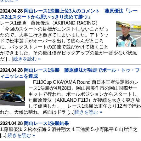
2024.04.28
岡山レース1決勝上位3人のコメント 藤原優汰「レー
ス2はスタートから思いっきり決めて勝つ」
レース1優勝 藤原優汰（AKIRAND RACING）
「今回のスタートの目標がエンストしないことだっ
たので、大事に行き過ぎてしまいました。アトウッ
ドで松本選手がオーバーを出して膨らんだところ
に、バックストレートの加速で並びかけて抜くこと
ができました。その後は僕がピックアップの量が一番少ない状況
だ […]
続きを読む »
2024.04.28
岡山レース1決勝 藤原優汰が独走でポール・トゥ・フ
ィニッシュを達成
F110Cup OKAYAMA Round 西日本王者決定戦のレ
ース1決勝が4月28日、岡山県美作市の岡山国際サー
キットで行われ、ポールポジションからスタートし
た藤原優汰（AKILAND F110）が後続を大きく突き放
して優勝した。 レース1決勝は正午より12周で行わ
れた。天候は晴れ。路面はドラ […]
続きを読む »
2024.04.28
岡山レース1決勝結果
1.藤原優汰 2.松本拓海 3.酒井翔太 4.三浦愛 5.小野陽平 6.山岸洋之
[...]
続きを読む »