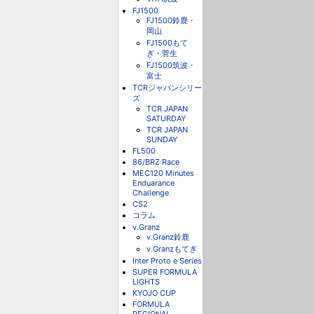
FJ1500
FJ1500鈴鹿・
岡山
FJ1500もて
ぎ・菅生
FJ1500筑波・
富士
TCRジャパンシリー
ズ
TCR JAPAN
SATURDAY
TCR JAPAN
SUNDAY
FL500
86/BRZ Race
MEC120 Minutes
Enduarance
Challenge
CS2
コラム
v.Granz
v.Granz鈴鹿
v.Granzもてぎ
Inter Proto e Series
SUPER FORMULA
LIGHTS
KYOJO CUP
FORMULA