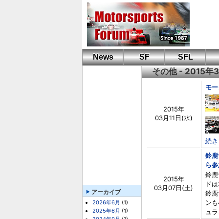
News
SF
SFL
その他 - 2015年
モー
2015年
03月11日(水)
続き
鈴鹿
ら参
鈴鹿
2015年
ドは
03月07日(土)
アーカイブ
鈴鹿
ンも
2026年6月
(1)
2025年6月
(1)
ュラ