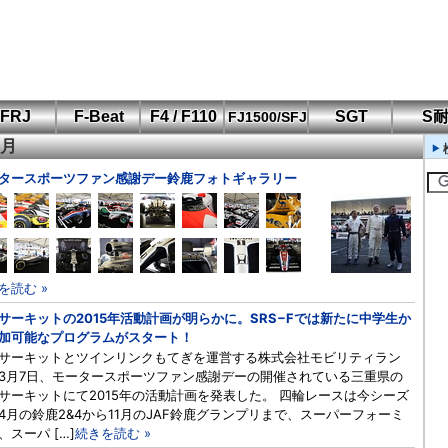
FRJ
F-Beat
F4 / F110
SGT
S
FJ1500/SFJ
3月
F110 CUP
FIA-F4
SFJ D-Cup
鈴鹿・岡山
筑波・冨士
SFJ日本一
Aポリス
もてぎ・菅生
タースポーツファン感謝デー鈴鹿フォトギャラリー
を読む »
サーキットの2015年活動計画が明らかに。SRS−Fでは新たに中学生か
加可能なプログラムがスタート！
サーキットとツインリンクもてぎを運営する株式会社モビリティラン
3月7日、モータースポーツファン感謝デーの開催されている三重県の
サーキットにて2015年の活動計画を発表した。 四輪レースは今シーズ
4月の鈴鹿2&4から11月のJAF鈴鹿グランプリまで、スーパーフォーミ
、スーパ […]
続きを読む »