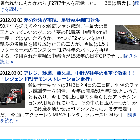
舞われたにもかかわらず2万7千人を記録した。 3日は晴天 […]
続
きを読む »
2012.03.03
夢の対決が実現。星野vs中嶋F1対決
50周年を迎える今年の鈴鹿ファン感謝デー最大の目
玉といっていいのがこの「夢のF1競演 中嶋悟x星野
一義」ではないだろうか。 かつてF2マシンを駆り、
幾多の名勝負を繰り広げたこの二人が、今回は1.5リ
ッターターボのモンスターF1で往年のバトルを再現
する。使用された車輛は中嶋悟が1988年の日本GPで予 […]
続きを
読む »
2012.03.03
アレジ、琢磨、亜久里、中野が往年の名車で激走！！
「レジェンドF1デモンストレーション走行」
鈴鹿サーキットは3月3日と4日の二日間、恒例のファ
ン感謝デーを開催。 今年は開場50周年記念というこ
ともあり、今まで以上に趣向を凝らしたアトラクシ
ョンが用意されている。 その中の目玉の一つが、か
つて鈴鹿を湧かせたF1マシンたちによるデモ走行
だ。 今回はマクラーレンMP4/5ホンダ、ラルースLC90ラ […]
続き
を読む »