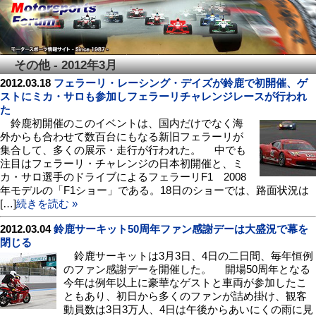
その他 - 2012年3月
2012.03.18
フェラーリ・レーシング・デイズが鈴鹿で初開催、ゲ
ストにミカ・サロも参加しフェラーリチャレンジレースが行われ
た
鈴鹿初開催のこのイベントは、国内だけでなく海
外からも合わせて数百台にもなる新旧フェラーリが
集合して、多くの展示・走行が行われた。 中でも
注目はフェラーリ・チャレンジの日本初開催と、ミ
カ・サロ選手のドライブによるフェラーリF1 2008
年モデルの「F1ショー」である。18日のショーでは、路面状況は
[…]
続きを読む »
2012.03.04
鈴鹿サーキット50周年ファン感謝デーは大盛況で幕を
閉じる
鈴鹿サーキットは3月3日、4日の二日間、毎年恒例
のファン感謝デーを開催した。 開場50周年となる
今年は例年以上に豪華なゲストと車両が参加したこ
ともあり、初日から多くのファンが詰め掛け、観客
動員数は3日3万人、4日は午後からあいにくの雨に見