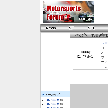
News
SF
SFL
その他 - 1999年
ルマ
《モ
1999年
オ、
12月17日(金)
ポー
ース
した
アーカイブ
2026年6月
(1)
2025年6月
(1)