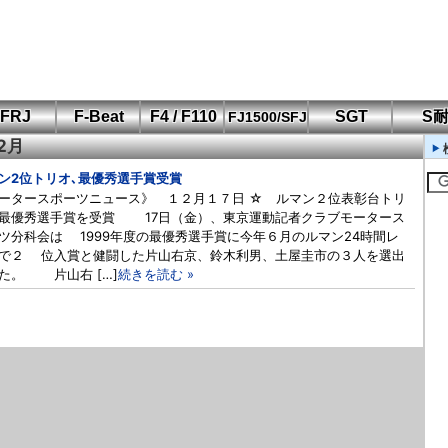
FRJ
F-Beat
F4 / F110
SGT
S
FJ1500/SFJ
12月
F110 CUP
FIA-F4
SFJ D-Cup
鈴鹿・岡山
筑波・冨士
SFJ日本一
Aポリス
もてぎ・菅生
ン2位トリオ､最優秀選手賞受賞
ータースポーツニュース》 １２月１７日 ☆ ルマン２位表彰台トリ
最優秀選手賞を受賞 17日（金）、東京運動記者クラブモータース
ツ分科会は 1999年度の最優秀選手賞に今年６月のルマン24時間レ
で２ 位入賞と健闘した片山右京、鈴木利男、土屋圭市の３人を選出
。 片山右 […]
続きを読む »