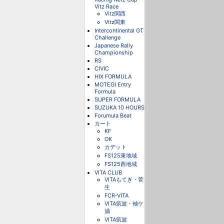
Vitz Race
Vitz関西
Vitz関東
Intercontinental GT
Challenge
Japanese Rally
Championship
RS
CIVIC
HIX FORMULA
MOTEGI Entry
Formula
SUPER FORMULA
SUZUKA 10 HOURS
Forumula Beat
カート
KF
OK
カデット
FS125東地域
FS125西地域
VITA CLUB
VITAもてぎ・菅
生
FCR-VITA
VITA筑波・袖ケ
浦
VITA筑波