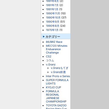
1991年8月
(2)
1991年7月
(2)
1991年1月
(1)
1990年11月
(10)
1990年10月
(37)
1990年9月
(51)
1990年8月
(24)
1970年1月
(1)
カテゴリー
86/BRZ Race
MEC120 Minutes
Enduarance
Challenge
CS2
コラム
v.Granz
v.Granzもてぎ
v.Granz鈴鹿
Inter Proto e Series
SUPER FORMULA
LIGHTS
KYOJO CUP
FORMULA
REGIONAL
JAPANESE
CHAMPIONSHIP
TOYOTA GAZOO
Racing Netz Cup