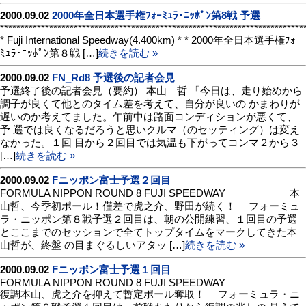
2000.09.02
2000年全日本選手権ﾌｫｰﾐｭﾗ･ﾆｯﾎﾟﾝ第8戦 予選
**************************************************************************
* Fuji International Speedway(4.400km) * * 2000年全日本選手権ﾌｫｰ
ﾐｭﾗ･ﾆｯﾎﾟﾝ第８戦 […]
続きを読む »
2000.09.02
FN_Rd8 予選後の記者会見
予選終了後の記者会見（要約） 本山 哲 「今日は、走り始めから
調子が良くて他とのタイム差を考えて、自分が良いの かまわりが
遅いのか考えてました。午前中は路面コンディションが悪くて、
予 選では良くなるだろうと思いクルマ（のセッティング）は変え
なかった。１回 目から２回目では気温も下がってコンマ２から３
[…]
続きを読む »
2000.09.02
Fニッポン富士予選２回目
FORMULA NIPPON ROUND 8 FUJI SPEEDWAY 本
山哲、今季初ポール！僅差で虎之介、野田が続く！ フォーミュ
ラ・ニッポン第８戦予選２回目は、朝の公開練習、１回目の予選
とここまでのセッションで全てトップタイムをマークしてきた本
山哲が、終盤 の目まぐるしいアタッ […]
続きを読む »
2000.09.02
Fニッポン富士予選１回目
FORMULA NIPPON ROUND 8 FUJI SPEEDWAY
復調本山、虎之介を抑えて暫定ポール奪取！ フォーミュラ・ニ