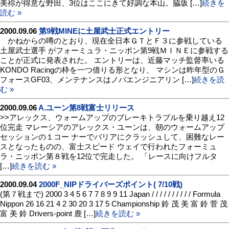
美祢が得意な野田、3位はここにきて好調な本山。脇坂 […]
続きを
読む »
2000.09.06
第9戦MINEに土屋武士正式エントリー
かねからの噂のとおり、現在全日本ＧＴとＦ３に参戦している
土屋武士選手 がフォーミュラ・ニッポン第9戦ＭＩＮＥに参戦する
ことが正式に発表された。 エントリーは、近藤マッチ監督率いる
KONDO Racingの枠を一つ借りる形となり、 マシンは昨年型のＧ
フォースGF03、メンテナンスはノバエンジニアリン […]
続きを読
む »
2000.09.06
A.ユーン第8戦富士リリース
>>アレックス、ウォームアップのブレーキトラブルを乗り越え12
位完走 マレーシアのアレックス・ユーンは、朝のウォームアップ
セッションの１コー ナーでバリアにクラッシュして、困難なレー
スとなったものの、富士スピード ウェイで行われたフォーミュ
ラ・ニッポン第８戦を12位で完走した。 「レースに向けフルタ
[…]
続きを読む »
2000.09.04
2000F_NIPドライバーズポイント( 7/10戦)
(第７戦まで) 2000 3 4 5 6 7 7 8 9 9 11 Japan / / / / / / / / / / Formula
Nippon 26 16 21 4 2 30 20 3 17 5 Championship 鈴 茂 美 富 鈴 菅 茂
富 美 鈴 Drivers-point 鹿 […]
続きを読む »