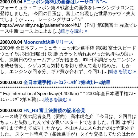
2000.09.04
Fニッポン第8戦の画像はレーサロ"Ｎ"へ
フォーミュラ・ニッポン第８戦富士の画像をレーシングサロンに
登録しました。 今回の目玉は、富士に出現した世界のデヴィ夫人
でしょうか……。 レーシングサロン"Ｎ"
https://www.nifty.ne.jp/palette/fmotor4f/1/ 【FN】第8戦富士 赤旗でレ
ース中断 コース上に止ま […]
続きを読む »
2000.09.04
Mooncraft決勝リリース
2000年 全日本フォーミュラ・ニッポン選手権 第8戦 富士スピード
ウェイ 9月3日(日曜日) 決 勝 カラッと晴れあがった気持ちの良い
朝、決勝日のウォームアップが始まる。昨 日不調だったエンジン
を載せ替え、シゲカズも気持ちを切り替えて走り始めた。 しか
し、エンジンが回る分、ギア費が合わず、今回1. […]
続きを読む »
2000.09.03
全日本選手権ﾌｫｰﾐｭﾗ･ﾆｯﾎﾟﾝ第8戦 ﾚｰｽ結果
**************************************************************************
* Fuji International Speedway(4.400km) * * 2000年全日本選手権ﾌｫｰ
ﾐｭﾗ･ﾆｯﾎﾟﾝ第８戦 […]
続きを読む »
2000.09.03
FN_R8 富士決勝後の記者会見
レース終了後の記者会見（要約） 高木虎之介 「今日は、２回目は
ちょっと失敗したんですが良いスタートできました。作戦 はギリ
ギリまで考えて成功したかな。本山さんに入られたのは予定外で
した。 スタート時点で（柴原選手が）タイヤ交換してたのはわか