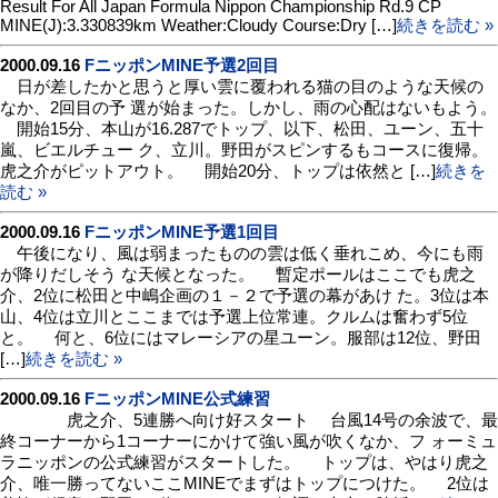
Result For All Japan Formula Nippon Championship Rd.9 CP
MINE(J):3.330839km Weather:Cloudy Course:Dry […]
続きを読む »
2000.09.16
FニッポンMINE予選2回目
日が差したかと思うと厚い雲に覆われる猫の目のような天候の
なか、2回目の予 選が始まった。しかし、雨の心配はないもよう。
開始15分、本山が16.287でトップ、以下、松田、ユーン、五十
嵐、ビエルチュー ク、立川。野田がスピンするもコースに復帰。
虎之介がピットアウト。 開始20分、トップは依然と […]
続きを
読む »
2000.09.16
FニッポンMINE予選1回目
午後になり、風は弱まったものの雲は低く垂れこめ、今にも雨
が降りだしそう な天候となった。 暫定ポールはここでも虎之
介、2位に松田と中嶋企画の１－２で予選の幕があけ た。3位は本
山、4位は立川とここまでは予選上位常連。クルムは奮わず5位
と。 何と、6位にはマレーシアの星ユーン。服部は12位、野田
[…]
続きを読む »
2000.09.16
FニッポンMINE公式練習
虎之介、5連勝へ向け好スタート 台風14号の余波で、最
終コーナーから1コーナーにかけて強い風が吹くなか、フ ォーミュ
ラニッポンの公式練習がスタートした。 トップは、やはり虎之
介、唯一勝ってないここMINEでまずはトップにつけた。 2位は