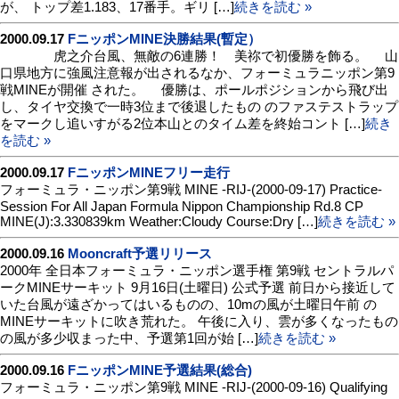
が、 トップ差1.183、17番手。ギリ […]
続きを読む »
2000.09.17
FニッポンMINE決勝結果(暫定）
虎之介台風、無敵の6連勝！ 美祢で初優勝を飾る。 山
口県地方に強風注意報が出されるなか、フォーミュラニッポン第9
戦MINEが開催 された。 優勝は、ポールポジションから飛び出
し、タイヤ交換で一時3位まで後退したもの のファステストラップ
をマークし追いすがる2位本山とのタイム差を終始コント […]
続き
を読む »
2000.09.17
FニッポンMINEフリー走行
フォーミュラ・ニッポン第9戦 MINE -RIJ-(2000-09-17) Practice-
Session For All Japan Formula Nippon Championship Rd.8 CP
MINE(J):3.330839km Weather:Cloudy Course:Dry […]
続きを読む »
2000.09.16
Mooncraft予選リリース
2000年 全日本フォーミュラ・ニッポン選手権 第9戦 セントラルパ
ークMINEサーキット 9月16日(土曜日) 公式予選 前日から接近して
いた台風が遠ざかってはいるものの、10mの風が土曜日午前 の
MINEサーキットに吹き荒れた。 午後に入り、雲が多くなったもの
の風が多少収まった中、予選第1回が始 […]
続きを読む »
2000.09.16
FニッポンMINE予選結果(総合)
フォーミュラ・ニッポン第9戦 MINE -RIJ-(2000-09-16) Qualifying