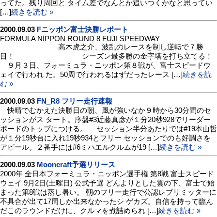
ってた。残り周回と タイム差でなんとか追いつくかなと思ってい
[…]
続きを読む »
2000.09.03
Fニッポン富士決勝レポート
FORMULA NIPPON ROUND 8 FUJI SPEEDWAY
高木虎之介、波乱のレースを制し逆転で７勝
目！ シーズン最多勝の金字塔を打ち立てる！
９月３日、フォーミュラ・ニッポン第８戦が、富士スピードウ
ェイで行われ た。50周で行われるはずだったレース […]
続きを読
む »
2000.09.03
FN_R8 フリー走行速報
快晴でむかえた決勝日の朝、風が強いなか９時から30分間のセ
ッションがス タート。序盤#3近藤真彦が１分20秒928でリーダー
ボードのトップにつける。 セッション半分あたりでは#19本山哲
が１分19秒台に入れ19秒934とフリー セッションでのも好調さを
アピール。２番手には#6ミハエルクルムが19 […]
続きを読む »
2000.09.03
Mooncraft予選リリース
2000年 全日本フォーミュラ・ニッポン選手権 第8戦 富士スピード
ウェイ 9月2日(土曜日) 公式予選 どんよりとした雲の下、富士で始
まった第8戦は蒸し暑い。 朝のフリー走行で公認レブリミッターに
不具合が出て17周しか出来なかったシ ゲカズ。自信を持って臨ん
だこのラウンドだけに、クルマを煮詰められ […]
続きを読む »