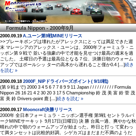
Formula Nippon - 2000年9月
2000.09.19
A.ユーン第9戦MINEリリース
>>ブレーキポンプは壊れたがアレックスにとっては満足できた週
末 マレーシアのアレックス・ユーンは、2000年フォーミュラ・ニ
ッポン第９戦で 並いる強豪の中で才能を見せつけ最高の週末を過
ごした。 土曜日の予選は最高位となる７位、決勝日朝のウォーム
アップではポールシッ ターの高木から遅れること僅か0.4 […]
続き
を読む »
2000.09.18
2000F_NIPドライバーズポイント( 9/10戦)
(第９戦まで) 2000 3 4 5 6 7 7 8 9 9 11 Japan / / / / / / / / / / Formula
Nippon 26 16 21 4 2 30 20 3 17 5 Championship 鈴 茂 美 富 鈴 菅 茂
富 美 鈴 Drivers-point 鹿 […]
続きを読む »
2000.09.17
Mooncraft決勝リリース
2000年 全日本フォーミュラ・ニッポン選手権 第9戦 セントラルパ
ークMINEサーキット 9月17日(日曜日) 決 勝 台風一過、爽やかな秋
晴れの中で朝のウォームアップが始まった。昨日と打っ て変わっ
て満タンセットは比較的好調。シゲカズはまだまだ不満のようだ