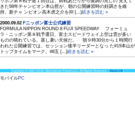
ッポン第８戦予選１回目は、前戦あたりから復調の兆しの 見えて
きた98年チャンピオン本山哲が、朝の公開練習時の好調さを維
持。新チャ ンピオン高木虎之介を抑 […]
続きを読む »
2000.09.02
Fニッポン富士公式練習
FORMULA NIPPON ROUND 8 FUJI SPEEDWAY フォーミュ
ラ・ニッポン第８戦予選日、富士スピードウェイ上空は雲が多い
ものの晴れている。蒸し暑い天候だ。 朝９時30分から１時間行
われた公開練習では、セッション後半リーダーとなっ た#19本山が
トップタイムをマーク。#8五 […]
続きを読む »
Copyright © 1987-2016, Motorsports Forum LLC. All Rights Reserved. (
About US
)
モバイル
PC