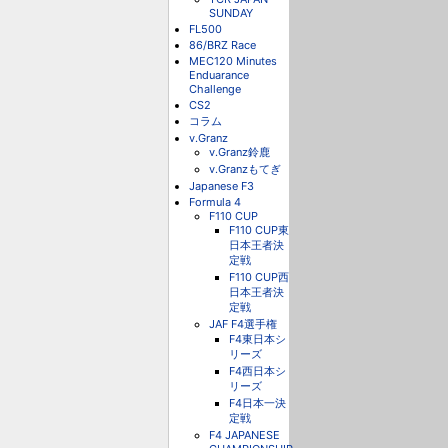
SUNDAY
FL500
86/BRZ Race
MEC120 Minutes
Enduarance
Challenge
CS2
コラム
v.Granz
v.Granz鈴鹿
v.Granzもてぎ
Japanese F3
Formula 4
F110 CUP
F110 CUP東
日本王者決
定戦
F110 CUP西
日本王者決
定戦
JAF F4選手権
F4東日本シ
リーズ
F4西日本シ
リーズ
F4日本一決
定戦
F4 JAPANESE