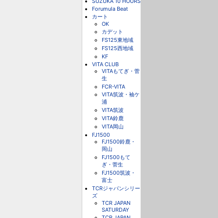
SUZUKA 10 HOURS
Forumula Beat
カート
OK
カデット
FS125東地域
FS125西地域
KF
VITA CLUB
VITAもてぎ・菅
生
FCR-VITA
VITA筑波・袖ケ
浦
VITA筑波
VITA鈴鹿
VITA岡山
FJ1500
FJ1500鈴鹿・
岡山
FJ1500もて
ぎ・菅生
FJ1500筑波・
富士
TCRジャパンシリー
ズ
TCR JAPAN
SATURDAY
TCR JAPAN