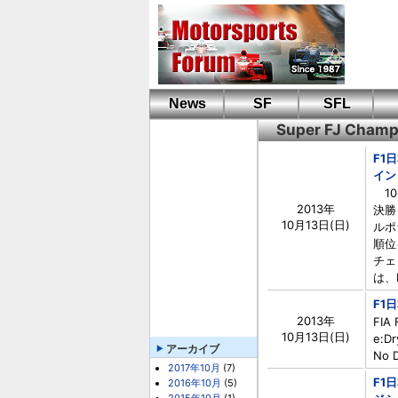
News
SF
SFL
Super FJ Champ
F1
イン
10
2013年
決勝
10月13日(日)
ルポ
順位
チェ
は、
F1
2013年
FIA 
10月13日(日)
e:D
アーカイブ
No D
2017年10月
(7)
F1
2016年10月
(5)