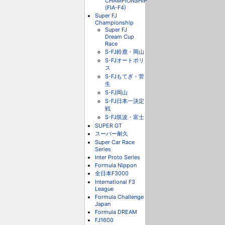
CHAMPIONSHIP
(FIA-F4)
Super FJ
Championship
Super FJ
Dream Cup
Race
S-FJ鈴鹿・岡山
S-FJオートポリ
ス
S-FJもてぎ・菅
生
S-FJ岡山
S-FJ日本一決定
戦
S-FJ筑波・富士
SUPER GT
スーパー耐久
Super Car Race
Series
Inter Proto Series
Formula Nippon
全日本F3000
International F3
League
Formula Challenge
Japan
Formula DREAM
FJ1600