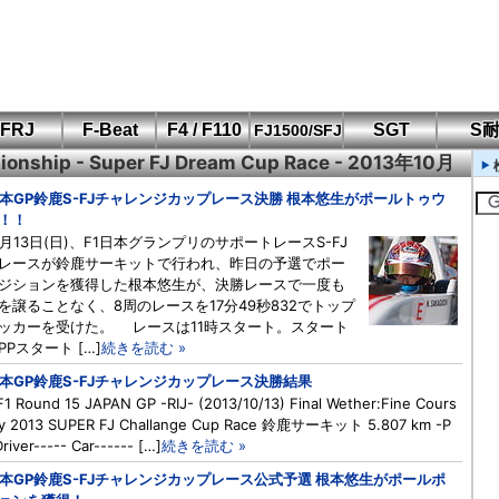
FRJ
F-Beat
F4 / F110
SGT
S
FJ1500/SFJ
ionship - Super FJ Dream Cup Race - 2013年10月
F110 CUP
FIA-F4
SFJ D-Cup
鈴鹿・岡山
筑波・冨士
SFJ日本一
Aポリス
もてぎ・菅生
日本GP鈴鹿S-FJチャレンジカップレース決勝 根本悠生がポールトゥウ
！！
月13日(日)、F1日本グランプリのサポートレースS-FJ
レースが鈴鹿サーキットで行われ、昨日の予選でポー
ジションを獲得した根本悠生が、決勝レースで一度も
を譲ることなく、8周のレースを17分49秒832でトップ
ッカーを受けた。 レースは11時スタート。スタート
PPスタート […]
続きを読む »
日本GP鈴鹿S-FJチャレンジカップレース決勝結果
F1 Round 15 JAPAN GP -RIJ- (2013/10/13) Final Wether:Fine Cours
ry 2013 SUPER FJ Challange Cup Race 鈴鹿サーキット 5.807 km -P
river----- Car------ […]
続きを読む »
日本GP鈴鹿S-FJチャレンジカップレース公式予選 根本悠生がポールポ