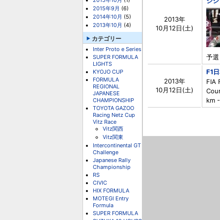
2015年10月
(1)
ジシ
2015年9月
(6)
2014年10月
(5)
2013年
2013年10月
(4)
10月12日(土)
カテゴリー
Inter Proto e Series
予選 
SUPER FORMULA
LIGHTS
F1
KYOJO CUP
FORMULA
2013年
FIA 
REGIONAL
10月12日(土)
Cou
JAPANESE
km -
CHAMPIONSHIP
TOYOTA GAZOO
Racing Netz Cup
Vitz Race
Vitz関西
Vitz関東
Intercontinental GT
Challenge
Japanese Rally
Championship
RS
CIVIC
HIX FORMULA
MOTEGI Entry
Formula
SUPER FORMULA