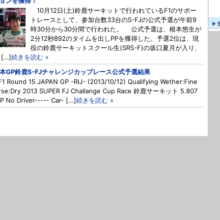
ョンを獲得！
10月12日(土)鈴鹿サーキットで行われているF1のサポー
トレースとして、参加台数33台のS-FJの公式予選が午前9
時30分から30分間で行われた。 公式予選は、根本悠生が
2分12秒892のタイムを出しPPを獲得した。予選2位は、現
役の鈴鹿サーキットスクール生(SRS-F)の坂口夏月が入り、
[…]
続きを読む »
日本GP鈴鹿S-FJチャレンジカップレース公式予選結果
F1 Round 15 JAPAN GP -RIJ- (2013/10/12) Qualifying Wether:Fine
rse:Dry 2013 SUPER FJ Challange Cup Race 鈴鹿サーキット 5.807
P No Driver----- Car- […]
続きを読む »