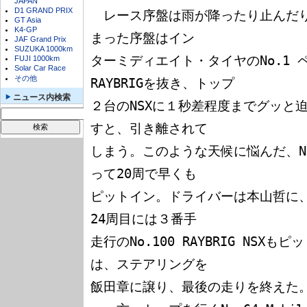
JAPAN
D1 GRAND PRIX
　レース序盤は雨が降ったり止んだ
GT Asia
K4-GP
まった序盤はイン

JAF Grand Prix
SUZUKA 1000km
ターミディエイト・タイヤのNo.1 ペン
FUJI 1000km
Solar Car Race
その他
RAYBRIGを抜き、トップ

ニュース内検索
２台のNSXに１秒差程度までグッと
すと、引き離されて

しまう。このような天候に悩んだ、N
って20周で早くも

ピットイン。ドライバーは本山哲に
24周目には３番手

走行のNo.100 RAYBRIG NS
は、ステアリングを

飯田章に譲り、最後の走りを終えた。