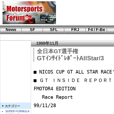
News
SF
SFL
FRJ
F4 / F-Be
F110 CUP
FIA-F4
F-Beat
も
SF
鈴
筑
S
A
1999年11月
全日本GT選手権
GTｲﾝｻｲﾄﾞﾚﾎﾟｰﾄAllStar/3
■ NICOS CUP GT ALL STAR RACE
■ ＧＴ ＩＮＳＩＤＥ ＲＥＰＯＲＴ                          
FMOTOR4 EDITION

   Race Report                      決勝日レポート               
99/11/28

カテゴリー
SUPER FORMULA
　---------------------------