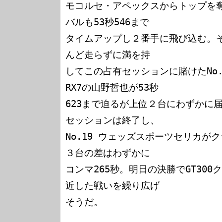
モコルセ・アペックスからトップを奪う
バルも53秒546まで

タイムアップし２番手に飛び込む。
んど走らずに満を持

してこの占有セッションに賭けたNo.
RX7の山野哲也が53秒

623まで迫るが上位２台にわずかに
セッションは終了し、

No.19 ウェッズスポーツセリカが
３台の差はわずかに

コンマ265秒。明日の決勝でGT30
近した戦いを繰り広げ

そうだ。
