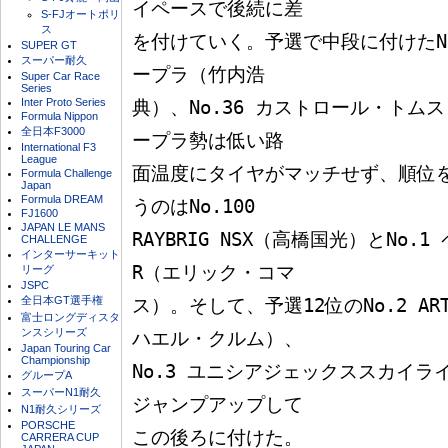
イペースで後続に差

S-FJオートポリ
ス
を付けていく。予選で中段に付けたNo
SUPER GT
スーパー耐久
ープラ（竹内浩

Super Car Race
Series
Inter Proto Series
典）、No.36 カストロール・トム
Formula Nippon
全日本F3000
ープラ勢は低い路

International F3
League
面温度にタイヤがマッチせず、順位
Formula Challenge
Japan
Formula DREAM
うのはNo.100 

FJ1600
JAPAN LE MANS
RAYBRIG NSX（高橋国光）とNo.
CHALLENGE
インターサーキット
R（エリック・コマ

リーグ
JSPC
全日本GT選手権
ス）。そして、予選12位のNo.2 A
富士ロングディスタ
ンスシリーズ
ハエル・クルム）、

Japan Touring Car
Championship
No.3 ユニシアジェックススカイ
グループA
スーパーN1耐久
ジャンプアップして

N1耐久シリーズ
PORSCHE
この後ろに付けた。

CARRERA CUP