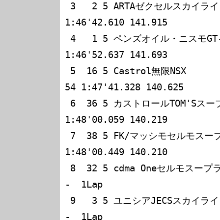
 3   2 5 ARTAゼクセルスカイライン  亜久里/クルム    54 
1:46'42.610 141.915

 4   1 5 ペンズオイル・ニスモGT-R  コマス/本山      54 
1:46'52.637 141.693

 5  16 5 Castrol無限NSX            中子/道上        
54 1:47'41.328 140.625

 6  36 5 カストロールTOM'Sスープラ 関谷/黒澤        54 
1:48'00.059 140.219

 7  38 5 FK/マッシモセルモスープラ 竹内/立川        54 
1:48'00.449 140.210

 8  32 5 cdma Oneセルモスープラ    木下/近藤        53    
-  1Lap         

 9   3 5 ユニシアJECSスカイライン  長谷見/田中      53    
-  1Lap         
