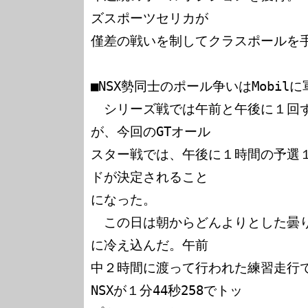
ズスポーツセリカが

僅差の戦いを制してクラスポールを手
■NSX勢同士のポール争いはMobilに軍
　シリーズ戦では午前と午後に１回
が、今回のGTオール

スター戦では、午後に１時間の予選
ドが決定されること

になった。

　この日は朝からどんよりとした曇
に冷え込んだ。午前

中２時間に渡って行われた練習走行では、
NSXが１分44秒258でトッ
