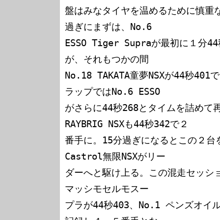
盤はみなタイヤを温めるために慎重
過ぎにまずは、No.6 

ESSO Tiger Supraが最初に
が、それもつかの間

No.18 TAKATA童夢NSXが44秒
ラップではNo.6 ESSO

がさらに44秒268とタイムを詰めて再度
RAYBRIG NSXも44秒342で２

番手に。15分過ぎになるとこの２台を上回
Castrol無限NSXがリー

ダーへと駆け上る。この混走セッション
マッシモセルモスー

プラが44秒403、No.1 ペンズオイル