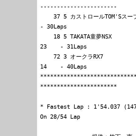
-----------------------

    37 5 カストロールTOM'Sスープラ 鈴木利男/右京    24    
- 30Laps       

    18 5 TAKATA童夢NSX             脇阪/金石        
23    - 31Laps       

    72 3 オークラRX7               石川/平野        
14    - 40Laps       

****************************
***********************

* Fastest Lap : 1'54.037 (14
On 28/54 Lap
