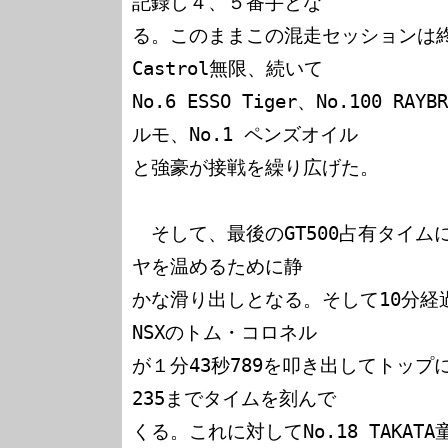
記録し４、５番手とな

る。このままこの混走セッションは終了
Castrol無限、続いて

No.6 ESSO Tiger、No.100 RA
ルモ、No.1 ペンズオイル

と強豪が接戦を繰り広げた。

　そして、最後のGT500占有タイ
ヤを温めるために静

かな滑り出しとなる。そして10分経過時点
NSXのトム・コロネル

が１分43秒789を叩き出してトップ
235までタイムを刻んで

くる。これに対してNo.18 TAKAT