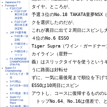
Japanese F3
Formula 4
タイヤ。ところが、

F110 CUP
F110 CUP
予選３位のNo.18 TAKATA童夢N
東日本王者
決定戦
クを選択したのだが、

F110 CUP
西日本王者
決定戦
これが裏目に出て２周目にスピンし
JAF F4選手権
F4日本一決
４位のNo.6 ESSO 

定戦
F4東日本シ
Tiger Supra（ワイン・ガードナ
リーズ
F4西日本シ
カイライン（星野一

リーズ
F4 JAPANESE
義）はスリックタイヤを使うという
CHAMPIONSHIP
(FIA-F4)
Super FJ
うに路面は好転せ

Championship
S-FJもてぎ・菅
ずに、一気に最後尾まで順位を下げてし
生
S-FJ岡山
ESSOは10周目にスピン

S-FJ日本一決定
戦
アウトし、コースに復帰するもののレ
S-FJ筑波・富士
Super FJ
Dream Cup
　トップNo.64、No.16は僅差で、
Race
S-FJ鈴鹿・岡山