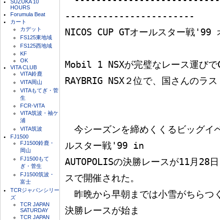
SUZUKA 10
HOURS
------------------------

Forumula Beat
カート
カデット
NICOS CUP GTオールスター戦'99 
FS125東地域
FS125西地域
KF
OK
Mobil 1 NSXが完璧なレース運びで
VITA CLUB
VITA鈴鹿
RAYBRIG NSX２位で、国さんのラ
VITA岡山
VITAもてぎ・菅
生
FCR-VITA
VITA筑波・袖ケ
浦
　今シーズンを締めくくるビッグイベント
VITA筑波
FJ1500
FJ1500鈴鹿・
ルスター戦'99 in 

岡山
FJ1500もて
AUTOPOLISの決勝レースが11月
ぎ・菅生
FJ1500筑波・
スで開催された。

富士
TCRジャパンシリー
　昨晩から早朝までは小雪がちらつ
ズ
TCR JAPAN
決勝レースが始ま

SATURDAY
TCR JAPAN