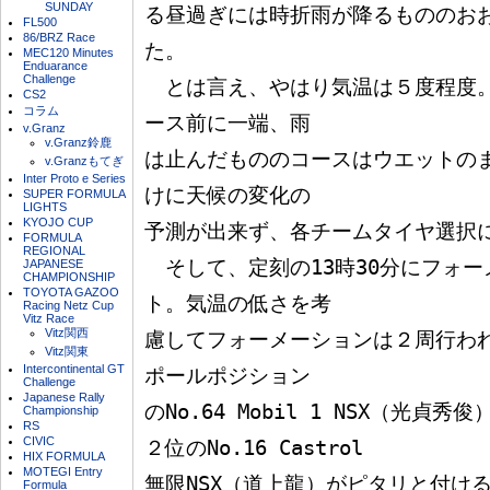
SUNDAY
る昼過ぎには時折雨が降るもののお
FL500
86/BRZ Race
た。

MEC120 Minutes
Enduarance
Challenge
　とは言え、やはり気温は５度程度
CS2
コラム
ース前に一端、雨

v.Granz
v.Granz鈴鹿
は止んだもののコースはウエットの
v.Granzもてぎ
Inter Proto e Series
けに天候の変化の

SUPER FORMULA
LIGHTS
KYOJO CUP
予測が出来ず、各チームタイヤ選択に
FORMULA
REGIONAL
　そして、定刻の13時30分にフォ
JAPANESE
CHAMPIONSHIP
TOYOTA GAZOO
ト。気温の低さを考

Racing Netz Cup
Vitz Race
Vitz関西
慮してフォーメーションは２周行わ
Vitz関東
Intercontinental GT
ポールポジション

Challenge
Japanese Rally
のNo.64 Mobil 1 NSX（光
Championship
RS
CIVIC
２位のNo.16 Castrol

HIX FORMULA
MOTEGI Entry
無限NSX（道上龍）がピタリと付け
Formula