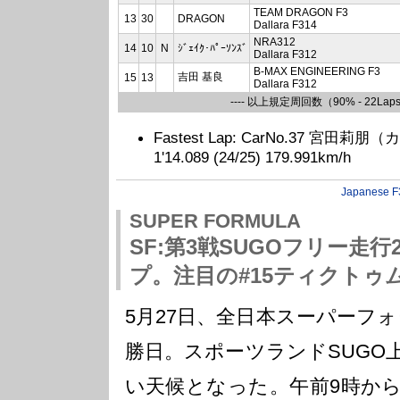
TEAM DRAGON F3
13
30
DRAGON
Dallara F314
NRA312
14
10
N
ｼﾞｪｲｸ･ﾊﾟｰｿﾝｽﾞ
Dallara F312
B-MAX ENGINEERING F3
吉田 基良
15
13
Dallara F312
---- 以上規定周回数（90% - 22Laps
Fastest Lap: CarNo.37 宮田莉朋
1'14.089 (24/25) 179.991km/h
Japanese F
SUPER FORMULA
SF:第3戦SUGOフリー走行
プ。注目の#15ティクトゥ
5月27日、全日本スーパーフ
勝日。スポーツランドSUGO
い天候となった。午前9時から