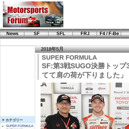
News
SF
SFL
FRJ
F4 / F-Be
F110 CUP
FIA-F4
F-Beat
も
SF
鈴
筑
S
A
2018年5月
SUPER FORMULA
SF:第3戦SUGO決勝トッ
てて肩の荷が下りました」
カテゴリー
SUPER FORMULA