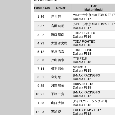
Car
Pos
No
Cls
Driver
Maker Model
カローラ中京Kuo TOM'S F317
1
36
坪井 翔
Dallara F317
カローラ中京Kuo TOM'S F317
2
37
宮田 莉朋
Dallara F317
TODA FIGHTEX
阪口 晴南
3
2
Dallara F316
TODA FIGHTEX
大湯 都史樹
4
93
Dallara F316
THREEBOND
笹原 右京
5
12
Dallara F318
YTB F318
片山 義章
6
8
Dallara F318
Albirex-RT
根本 悠生
7
14
Dallara F315
B-MAX RACING F3
金丸 悠
8
1
Dallara F312
HubAuto F318
河野 駿佑
9
35
Dallara F318
B-MAX RACING F3
平峰 一貴
10
21
Dallara F312
タイロクレーシング28号
11
28
山口 大陸
Dallara F316
EXEDY B-Max F317
三浦 愛
12
3
Dallara F312