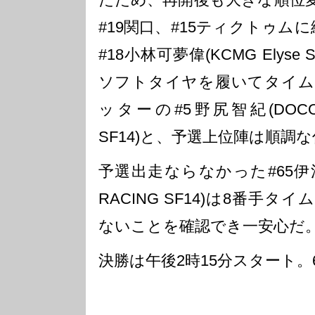
#19関口、#15ティクトゥム
#18小林可夢偉(KCMG Elys
ソフトタイヤを履いてタイム
ッターの#5野尻智紀(DOCOMO
SF14)と、予選上位陣は順調
予選出走ならなかった#65伊沢拓也
RACING SF14)は8番手
ないことを確認でき一安心だ
決勝は午後2時15分スタート。