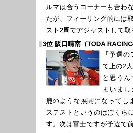
ルマは合うコーナーも合わ
たが、フィーリング的には
スト2周でアジャストして取
3位 阪口晴南（TODA RACIN
「予選の
て上の2
と思うん
まいまし
鹿のような展開になってし
ステストというのはぼくら
す。次は富士ですが予選で