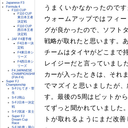
Japanese F3
うまくいかなかったのです
Formula 4
F110 CUP
F110 CUP
ウォームアップではフィー
東日本王者
決定戦
F110 CUP
グが良かったので、ソフトタ
西日本王者
決定戦
JAF F4選手権
戦略が取れたと思います。
F4日本一決
定戦
チームはタイヤがどこまで
F4東日本シ
リーズ
F4西日本シ
レイジーだと言っていまし
リーズ
F4 JAPANESE
カーが入ったときは、それ
CHAMPIONSHIP
(FIA-F4)
Super FJ
でマズイと思いましたが、
Championship
S-FJもてぎ・菅
生
す。最後の5周はピットか
S-FJ岡山
S-FJ日本一決定
てずっと聞かれていました
戦
S-FJ筑波・富士
Super FJ
トが取れるようにまだ改善
Dream Cup
Race
S-FJ鈴鹿・岡山