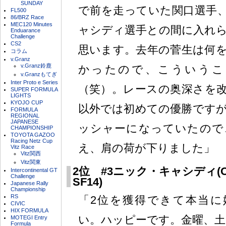
SUNDAY
で前を走っていた関口選手
FL500
86/BRZ Race
MEC120 Minutes
ャシディ選手との間に入れ
Enduarance
Challenge
CS2
思います。去年の菅生は何
コラム
v.Granz
v.Granz鈴鹿
かったので、こういうこ
v.Granzもてぎ
Inter Proto e Series
（笑）。レースの奥深さを
SUPER FORMULA
LIGHTS
KYOJO CUP
以外では初めての優勝です
FORMULA
REGIONAL
JAPANESE
ッシャーになっていたので
CHAMPIONSHIP
TOYOTA GAZOO
Racing Netz Cup
え、肩の荷が下りました」
Vitz Race
Vitz関西
Vitz関東
2位 #3ニック・キャシディ(ORI
Intercontinental GT
Challenge
SF14)
Japanese Rally
Championship
RS
「2位を獲得できて本当に
CIVIC
HIX FORMULA
い。ハッピーです。金曜、土
MOTEGI Entry
Formula