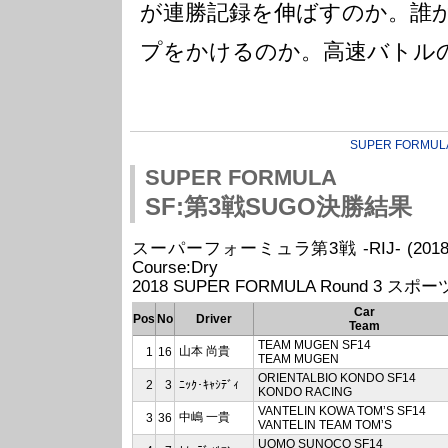
が連勝記録を伸ばすのか。誰
プをかけるのか。高速バトル
SUPER FORMUL
SUPER FORMULA
SF:第3戦SUGO決勝結果
スーパーフォーミュラ第3戦 -RIJ- (2018/05/27
Course:Dry
2018 SUPER FORMULA Round 3 スポ
Car
Pos
No
Driver
Team
TEAM MUGEN SF14
山本 尚貴
1
16
TEAM MUGEN
ORIENTALBIO KONDO SF14
2
3
ﾆｯｸ･ｷｬｼﾃﾞｨ
KONDO RACING
VANTELIN KOWA TOM’S SF14
中嶋 一貴
3
36
VANTELIN TEAM TOM’S
UOMO SUNOCO SF14