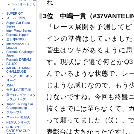
ね」
S-FJオートポリ
ス
SUPER GT
3位 中嶋一貴（#37VANTELIN 
スーパー耐久
Super Car Race
「レース展開を予測してピ
Series
Inter Proto Series
Formula Nippon
インの準備はしていました
全日本F3000
International F3
League
菅生はツキがあるように思
Formula Challenge
Japan
Formula DREAM
す。現状は予選で何とかQ3
FJ1600
JAPAN LE MANS
CHALLENGE
んでいるような状態で、レ
インターサーキット
リーグ
じような感じなので、もう
JSPC
全日本GT選手権
富士ロングディスタ
けないですね。今回も終盤
ンスシリーズ
Japan Touring Car
抜くまでには至らなくて、
Championship
グループA
スーパーN1耐久
って願ってました（笑）。
N1耐久シリーズ
PORSCHE
表彰台は大きかったですし
CARRERA CUP