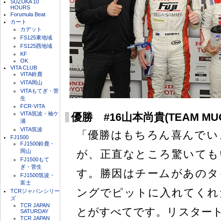
SUZUKA 10
HOURS
Forumula Beat
カート
カデット
FS125東地域
FS125西地域
KF
OK
VITA CLUB
VITA鈴鹿
VITA岡山
VITAもてぎ・菅
生
FCR-VITA
VITA筑波・袖ケ
優勝 #16山本尚貴(TEAM MUG
浦
VITA筑波
「優勝はもちろん喜んでい
FJ1500
FJ1500鈴鹿・
岡山
が、正直なところ驚いても
FJ1500もて
ぎ・菅生
す。勝因はチームがあのタ
FJ1500筑波・
富士
ングでピットに入れてくれ
TCRジャパンシリー
ズ
TCR JAPAN
とがすべてです。リスター
SATURDAY
TCR JAPAN