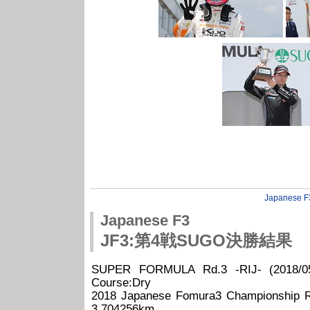
Japanese F
Japanese F3
JF3:第4戦SUGO決勝結果
SUPER FORMULA Rd.3 -RIJ- (2018/05/
Course:Dry
2018 Japanese Fomura3 Champion
3.704256km