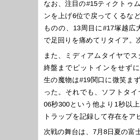
なお、注目の#15ティクトゥ
ンを上げ6位で戻ってくるな
ものの、13周目に#17塚越広大(
で足回りを痛めてリタイア。
また、ミディアムタイヤでスタ
終盤までピットインをせずに
生の魔物は#19関口に微笑ま
った。それでも、ソフトタイ
06秒300という他より1秒
トラップを記録して存在をア
次戦の舞台は、7月8日夏の富