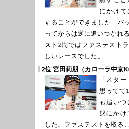
にかけて
することができました。バ
ってからは逆に追いつかれ
スト2周ではファステスト
しいレースでした」
2位 宮田莉朋（カローラ中京Kuo
「スター
思ってて
も追いつ
盤にかけ
した。ファステストを取る