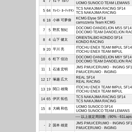
4
7
ﾄﾑ･ﾃﾞｨﾙﾏﾝ
UOMO SUNOCO TEAM LEMANS
TCS NAKAJIMA RACING SF14
5
64
ﾅﾚｲﾝ･ｶｰﾃｨｹﾔﾝ
TCS NAKAJIMA RACING
KCMG Elyse SF14
小林 可夢偉
6
18
carrozzeria Team KCMG
DOCOMO DANDELION M5S SF14
野尻 智紀
7
5
DOCOMO TEAM DANDELION RA
ORIENTALBIO KONDO SF14
山下 健太
8
4
KONDO RACING
ITOCHU ENEX TEAM IMPUL SF14
平川 亮
9
20
ITOCHU ENEX TEAM IMPUL
DOCOMO DANDELION M6Y SF14
松下 信治
10
6
DOCOMO TEAM DANDELION RA
JMS P.MU/CERUMO・INGING SF
11
1
石浦 宏明
P.MU/CERUMO · INGING
REAL SF14
塚越 広大
12
17
REAL RACING
ITOCHU ENEX TEAM IMPUL SF14
関口 雄飛
13
19
ITOCHU ENEX TEAM IMPUL
TCS NAKAJIMA RACING SF14
伊沢 拓也
14
65
TCS NAKAJIMA RACING
UOMO SUNOCO SF14
大嶋 和也
15
8
UOMO SUNOCO TEAM LEMANS
---- 以上規定周回数（90% - 61Laps
JMS P.MU/CERUMO・INGING SF
-
2
国本 雄資
P.MU/CERUMO · INGING