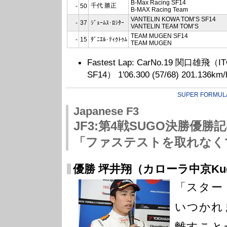
B-Max Racing SF14
千代 勝正
-
50
B-MAX Racing Team
VANTELIN KOWA TOM’S SF14
-
37
ｼﾞｪｰﾑｽ･ﾛｼﾀｰ
VANTELIN TEAM TOM’S
TEAM MUGEN SF14
-
15
ﾀﾞﾆｴﾙ･ﾃｨｸﾄｩﾑ
TEAM MUGEN
Fastest Lap: CarNo.19 関口雄飛（I
SF14） 1'06.300 (57/68) 201.136km/
SUPER FORMUL
Japanese F3
JF3:第4戦SUGO決勝優勝
「ファステストを取れなく
優勝 坪井翔（カローラ中京Kuo 
「スター
いつかれ
離すこと