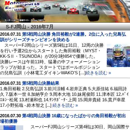
S-FJ岡山 - 2016年7月
2016.07.31
第5戦岡山決勝 角田裕毅が2連勝。2位に入った兒島弘
訓がシリーズチャンピオンを決める
スーパーFJ岡山シリーズ第5戦は31日、12周の決勝
を行い予選2位からスタートした角田裕毅（MYST・
KK-SⅡ・TSUNODA）が20分3秒854で優勝した。
決勝レースは午前11時、猛暑の中フォーメーション
ラップが始まった。スタートではポールポジション
の兒島弘訓（小林電工ダイキンWAKO'S […]
続きを読む »
2016.07.31
第5戦岡山決勝結果
1.角田裕毅 2.兒島弘訓 3.前川涼輔 4.岩井正典 5.大原佳祐 6.福田詩
久 7.阪本一世 8.加納亨介 9.岡本大地 10.妹尾俊郎 11.津本匠 12.ﾊﾞｲ
ｴﾙﾝ･松尾 13.村瀬和也 14.ｻﾝﾀｶﾞｰﾀ･上岡 15.岡井貴経 16.貫戸幸星
17.小野拓哉 -.鈴木智之 [...]
続きを読む »
2016.07.30
第4戦岡山決勝 16歳になったばかりの角田裕毅が初出
場初優勝
スーパーFJ岡山シリーズ第4戦は30日、岡山国際サ