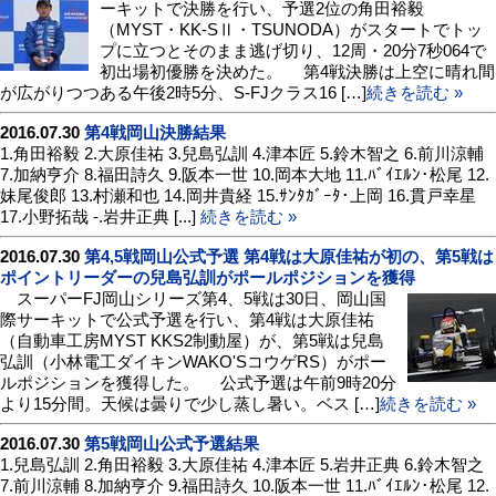
ーキットで決勝を行い、予選2位の角田裕毅
（MYST・KK-SⅡ・TSUNODA）がスタートでトッ
プに立つとそのまま逃げ切り、12周・20分7秒064で
初出場初優勝を決めた。 第4戦決勝は上空に晴れ間
が広がりつつある午後2時5分、S-FJクラス16 […]
続きを読む »
2016.07.30
第4戦岡山決勝結果
1.角田裕毅 2.大原佳祐 3.兒島弘訓 4.津本匠 5.鈴木智之 6.前川涼輔
7.加納亨介 8.福田詩久 9.阪本一世 10.岡本大地 11.ﾊﾞｲｴﾙﾝ･松尾 12.
妹尾俊郎 13.村瀬和也 14.岡井貴経 15.ｻﾝﾀｶﾞｰﾀ･上岡 16.貫戸幸星
17.小野拓哉 -.岩井正典 [...]
続きを読む »
2016.07.30
第4,5戦岡山公式予選 第4戦は大原佳祐が初の、第5戦は
ポイントリーダーの兒島弘訓がポールポジションを獲得
スーパーFJ岡山シリーズ第4、5戦は30日、岡山国
際サーキットで公式予選を行い、第4戦は大原佳祐
（自動車工房MYST KKS2制動屋）が、第5戦は兒島
弘訓（小林電工ダイキンWAKO'SコウゲRS）がポー
ルポジションを獲得した。 公式予選は午前9時20分
より15分間。天候は曇りで少し蒸し暑い。ベス […]
続きを読む »
2016.07.30
第5戦岡山公式予選結果
1.兒島弘訓 2.角田裕毅 3.大原佳祐 4.津本匠 5.岩井正典 6.鈴木智之
7.前川涼輔 8.加納亨介 9.福田詩久 10.阪本一世 11.ﾊﾞｲｴﾙﾝ･松尾 12.