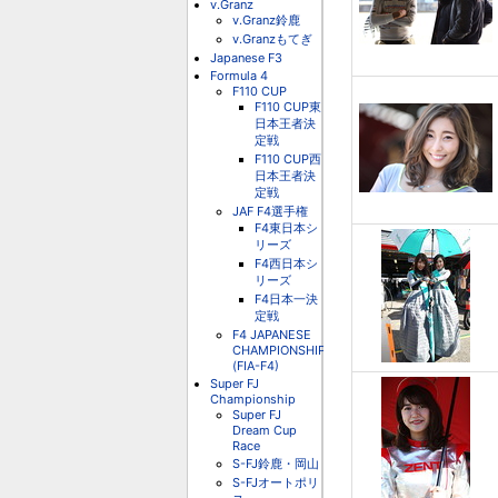
v.Granz
v.Granz鈴鹿
v.Granzもてぎ
Japanese F3
Formula 4
F110 CUP
F110 CUP東
日本王者決
定戦
F110 CUP西
日本王者決
定戦
JAF F4選手権
F4東日本シ
リーズ
F4西日本シ
リーズ
F4日本一決
定戦
F4 JAPANESE
CHAMPIONSHIP
(FIA-F4)
Super FJ
Championship
Super FJ
Dream Cup
Race
S-FJ鈴鹿・岡山
S-FJオートポリ