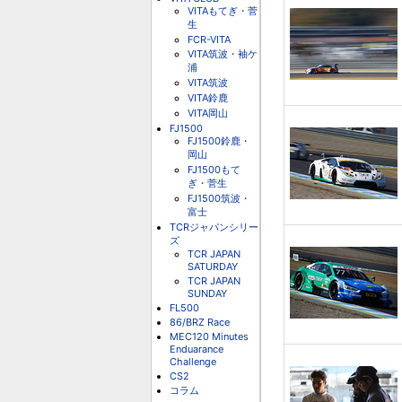
VITAもてぎ・菅
生
FCR-VITA
VITA筑波・袖ケ
浦
VITA筑波
VITA鈴鹿
VITA岡山
FJ1500
FJ1500鈴鹿・
岡山
FJ1500もて
ぎ・菅生
FJ1500筑波・
富士
TCRジャパンシリー
ズ
TCR JAPAN
SATURDAY
TCR JAPAN
SUNDAY
FL500
86/BRZ Race
MEC120 Minutes
Enduarance
Challenge
CS2
コラム