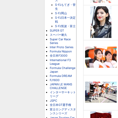
ス
S-FJもてぎ・菅
生
S-FJ岡山
S-FJ日本一決定
戦
S-FJ筑波・富士
SUPER GT
スーパー耐久
Super Car Race
Series
Inter Proto Series
Formula Nippon
全日本F3000
International F3
League
Formula Challenge
Japan
Formula DREAM
FJ1600
JAPAN LE MANS
CHALLENGE
インターサーキット
リーグ
JSPC
全日本GT選手権
富士ロングディスタ
ンスシリーズ
Japan Touring Car