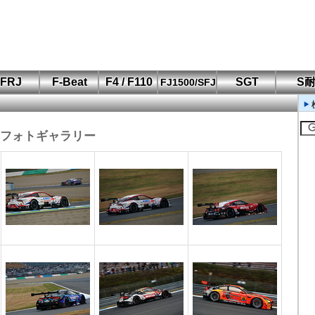
FRJ
F-Beat
F4 / F110
SGT
S
FJ1500/SFJ
F110 CUP
FIA-F4
SFJ D-Cup
鈴鹿・岡山
筑波・冨士
SFJ日本一
Aポリス
もてぎ・菅生
てぎフォトギャラリー