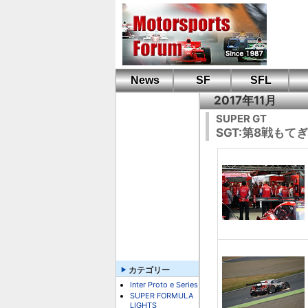
News
SF
SFL
2017年11月
SUPER GT
SGT:第8戦も
カテゴリー
Inter Proto e Series
SUPER FORMULA
LIGHTS