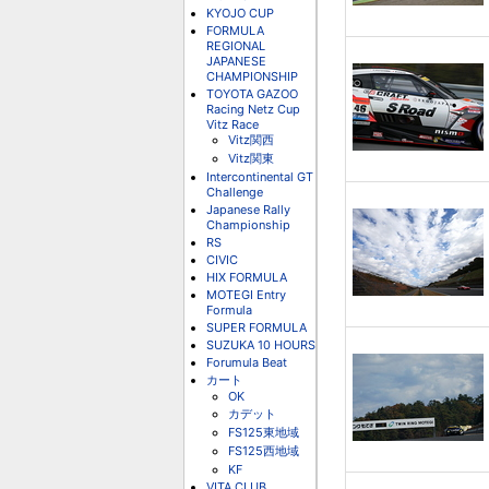
KYOJO CUP
FORMULA
REGIONAL
JAPANESE
CHAMPIONSHIP
TOYOTA GAZOO
Racing Netz Cup
Vitz Race
Vitz関西
Vitz関東
Intercontinental GT
Challenge
Japanese Rally
Championship
RS
CIVIC
HIX FORMULA
MOTEGI Entry
Formula
SUPER FORMULA
SUZUKA 10 HOURS
Forumula Beat
カート
OK
カデット
FS125東地域
FS125西地域
KF
VITA CLUB