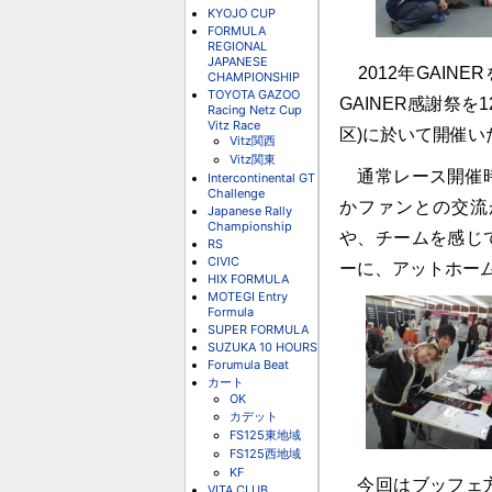
KYOJO CUP
FORMULA
REGIONAL
JAPANESE
2012年GAIN
CHAMPIONSHIP
TOYOTA GAZOO
GAINER感謝祭
Racing Netz Cup
Vitz Race
区)に於いて開催い
Vitz関西
Vitz関東
通常レース開催時
Intercontinental GT
Challenge
かファンとの交流
Japanese Rally
Championship
や、チームを感じ
RS
CIVIC
ーに、アットホー
HIX FORMULA
MOTEGI Entry
Formula
SUPER FORMULA
SUZUKA 10 HOURS
Forumula Beat
カート
OK
カデット
FS125東地域
FS125西地域
KF
今回はブッフェ方
VITA CLUB