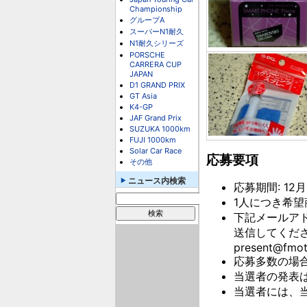
Championship
グループA
スーパーN1耐久
N1耐久シリーズ
PORSCHE
CARRERA CUP
JAPAN
D1 GRAND PRIX
GT Asia
K4-GP
JAF Grand Prix
SUZUKA 1000km
FUJI 1000km
Solar Car Race
応募要項
その他
ニュース内検索
応募期間: 12月
1人につき希望
下記メールア
送信してくだ
present@fmot
応募多数の場
当選者の発表
当選者には、