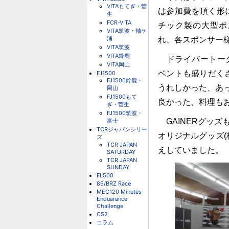
VITAもてぎ・菅
は参加費を頂く形
生
FCR-VITA
チック製の大型ポス
VITA筑波・袖ケ
浦
れ、各スポンサー
VITA筑波
VITA鈴鹿
ドライバートーク
VITA岡山
ベントも盛りだく
FJ1500
FJ1500鈴鹿・
うれしかった、あ
岡山
FJ1500もて
良かった、料理も
ぎ・菅生
FJ1500筑波・
富士
GAINERグッズ
TCRジャパンシリー
オリジナルグッズ
ズ
TCR JAPAN
えしていました。
SATURDAY
TCR JAPAN
SUNDAY
FL500
86/BRZ Race
MEC120 Minutes
Enduarance
Challenge
CS2
コラム