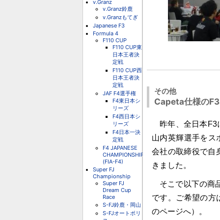
v.Granz
v.Granz鈴鹿
v.Granzもてぎ
Japanese F3
Formula 4
F110 CUP
F110 CUP東
日本王者決
定戦
F110 CUP西
日本王者決
定戦
その他
JAF F4選手権
Capeta仕様の
F4東日本シ
リーズ
F4西日本シ
昨年、全日本F3
リーズ
F4日本一決
山内英輝選手をス
定戦
F4 JAPANESE
会社の取締役で自
CHAMPIONSHIP
(FIA-F4)
きました。
Super FJ
Championship
Super FJ
そこで以下の商品
Dream Cup
Race
です。ご希望の方
S-FJ鈴鹿・岡山
のページへ）。
S-FJオートポリ