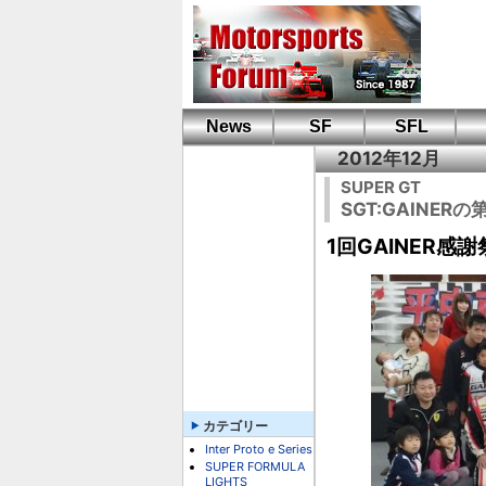
News
SF
SFL
2012年12月
SUPER GT
SGT:GAINE
1回GAINER
カテゴリー
Inter Proto e Series
SUPER FORMULA
LIGHTS