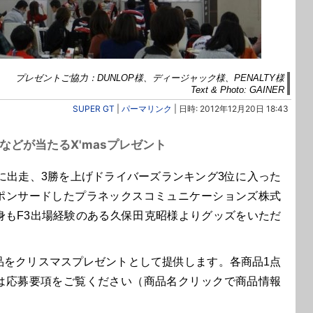
プレゼントご協力：DUNLOP様、ディージャック様、PENALTY様
Text & Photo: GAINER
SUPER GT
|
パーマリンク
| 日時: 2012年12月20日 18:43
F3などが当たるX'masプレゼント
に出走、3勝を上げドライバーズランキング3位に入った
ポンサードしたプラネックスコミュニケーションズ株式
身もF3出場経験のある久保田克昭様よりグッズをいただ
をクリスマスプレゼントとして提供します。各商品1点
は応募要項をご覧ください（商品名クリックで商品情報