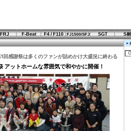
FRJ
F-Beat
F4 / F110
SGT
S
FJ1500/SFJ
F110 CUP
FIA-F4
SFJ D-Cup
鈴鹿・岡山
筑波・冨士
SFJ日本一
Aポリス
もてぎ・菅生
Rの第1回感謝祭は多くのファンが詰めかけ大盛況に終わる
感謝祭 アットホームな雰囲気で和やかに開催！