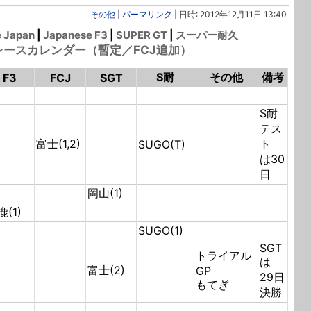
その他
|
パーマリンク
| 日時: 2012年12月11日 13:40
e Japan
|
Japanese F3
|
SUPER GT
|
スーパー耐久
輪レースカレンダー（暫定／FCJ追加）
S耐
その他
備考
F3
FCJ
SGT
S耐
テス
富士(1,2)
ト
SUGO(T)
は30
日
岡山(1)
鹿(1)
SUGO(1)
SGT
トライアル
は
富士(2)
GP
29日
もてぎ
決勝