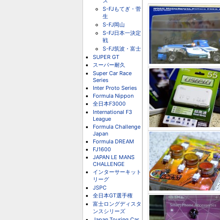
ス
S-FJもてぎ・菅
生
S-FJ岡山
S-FJ日本一決定
戦
S-FJ筑波・富士
SUPER GT
スーパー耐久
Super Car Race
Series
Inter Proto Series
Formula Nippon
全日本F3000
International F3
League
Formula Challenge
Japan
Formula DREAM
FJ1600
JAPAN LE MANS
CHALLENGE
インターサーキット
リーグ
JSPC
全日本GT選手権
富士ロングディスタ
ンスシリーズ
Japan Touring Car