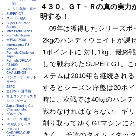
戦
４３０、ＧＴ－Ｒの真の実力
S-FJ筑波・富士
SUPER GT
明する！
スーパー耐久
Super Car Race
09年は獲得したシリーズポ
Series
Inter Proto Series
Formula Nippon
2kgのハンディウェイトが課
全日本F3000
International F3
League
1ポイントに 対し1kg、最
Formula Challenge
Japan
Formula DREAM
しで戦われたSUPER GT
FJ1600
JAPAN LE MANS
CHALLENGE
ステムは2010年も継続され
インターサーキット
リーグ
するとシーズン序盤は20ポ
JSPC
全日本GT選手権
富士ロングディスタ
時に、次戦では40㎏のハンデ
ンスシリーズ
Japan Touring Car
Championship
戦わなければならない。ギリ
グループA
スーパーN1耐久
削り取ってゆくGTマシンに
N1耐久シリーズ
PORSCHE
CARRERA CUP
きく、 予選のタイムアタッ