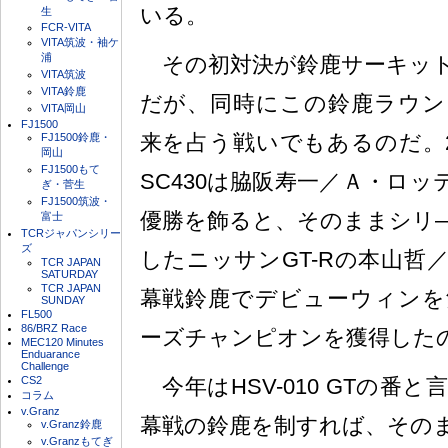
いる。
生
FCR-VITA
VITA筑波・袖ケ
浦
その初対決が鈴鹿サーキット
VITA筑波
VITA鈴鹿
だが、同時にこの鈴鹿ラウン
VITA岡山
FJ1500
来を占う戦いでもあるのだ。2
FJ1500鈴鹿・
岡山
FJ1500もて
SC430は脇阪寿一／Ａ・ロ
ぎ・菅生
FJ1500筑波・
優勝を飾ると、そのままシリ―
富士
TCRジャパンシリー
ズ
したニッサンGT-Rの本山哲
TCR JAPAN
SATURDAY
TCR JAPAN
幕戦鈴鹿でデビューウィンを
SUNDAY
FL500
86/BRZ Race
ーズチャンピオンを獲得した
MEC120 Minutes
Enduarance
Challenge
CS2
今年はHSV-010 GTの番
コラム
v.Granz
幕戦の鈴鹿を制すれば、その
v.Granz鈴鹿
v.Granzもてぎ