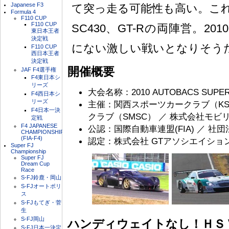
Japanese F3
て突っ走る可能性も高い。こ
Formula 4
F110 CUP
F110 CUP
SC430、GT-Rの両陣営。2
東日本王者
決定戦
にない激しい戦いとなりそう
F110 CUP
西日本王者
決定戦
開催概要
JAF F4選手権
F4東日本シ
リーズ
大会名称：2010 AUTOBACS SUPER G
F4西日本シ
リーズ
主催：関西スポーツカークラブ（KS
F4日本一決
クラブ（SMSC） ／ 株式会社モビ
定戦
F4 JAPANESE
公認：国際自動車連盟(FIA) ／ 社団
CHAMPIONSHIP
(FIA-F4)
認定：株式会社 GTアソシエイショ
Super FJ
Championship
Super FJ
Dream Cup
Race
S-FJ鈴鹿・岡山
S-FJオートポリ
ス
S-FJもてぎ・菅
生
S-FJ岡山
ハンディウェイトなし！ＨＳ
S-FJ日本一決定