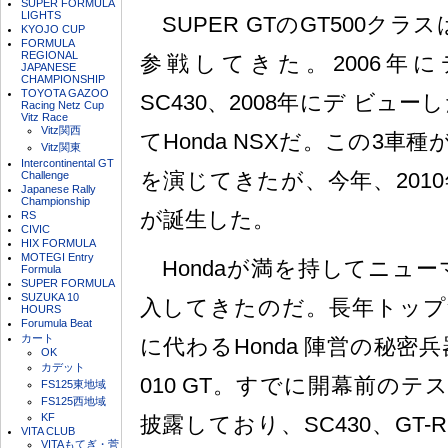
SUPER FORMULA
LIGHTS
SUPER GTのGT500ク
KYOJO CUP
FORMULA
REGIONAL
参戦してきた。2006年に
JAPANESE
CHAMPIONSHIP
TOYOTA GAZOO
SC430、2008年にデ ビュー
Racing Netz Cup
Vitz Race
Vitz関西
てHonda NSXだ。この3
Vitz関東
Intercontinental GT
を演じてきたが、今年、201
Challenge
Japanese Rally
Championship
が誕生した。
RS
CIVIC
HIX FORMULA
MOTEGI Entry
Hondaが満を持してニューマシ
Formula
SUPER FORMULA
SUZUKA 10
入してきたのだ。長年トップ
HOURS
Forumula Beat
カート
に代わるHonda 陣営の秘密
OK
カデット
010 GT。すでに開幕前の
FS125東地域
FS125西地域
KF
披露しており、SC430、GT
VITA CLUB
VITAもてぎ・菅