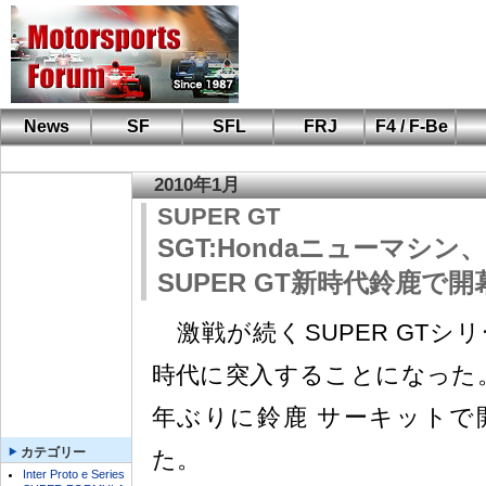
News
SF
SFL
FRJ
F4 / F-Be
F110 CUP
FIA-F4
F-Beat
も
SF
鈴
筑
S
A
2010年1月
SUPER GT
SGT:Hondaニューマシン、H
SUPER GT新時代鈴鹿で開幕!!
激戦が続くSUPER GTシリ
時代に突入することになった
年ぶりに鈴鹿 サーキットで
カテゴリー
た。
Inter Proto e Series