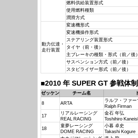
燃料供給装置形式
使用燃料種類
潤滑方式
変速機形式
変速機操作形式
ステアリング装置形式
動力伝達・
タイヤ（前・後）
走行装置
主ブレーキの種類・形式（前／後
サスペンション方式（前／後）
スタビライザー形式（前／後）
■2010 年 SUPER GT 参戦体制
ゼッケン
チーム名
ラルフ・ファー
8
ARTA
Ralph Firman
リアルレーシング
金石 年弘
17
REAL RACING
Toshihiro Kaneis
童夢レーシング
小暮 卓史
18
DOME RACING
Takashi Kogure