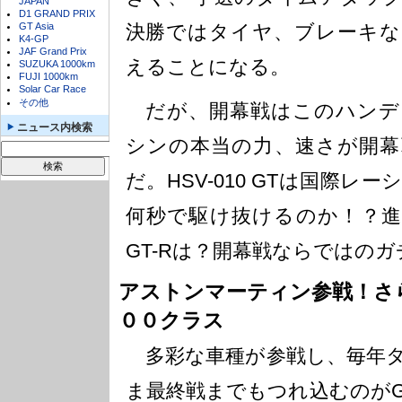
JAPAN
D1 GRAND PRIX
GT Asia
決勝ではタイヤ、ブレーキな
K4-GP
JAF Grand Prix
えることになる。
SUZUKA 1000km
FUJI 1000km
Solar Car Race
その他
だが、開幕戦はこのハンデ
ニュース内検索
シンの本当の力、速さが開幕
だ。HSV-010 GTは国際
何秒で駆け抜けるのか！？進化
GT-Rは？開幕戦ならではの
アストンマーティン参戦！さ
００クラス
多彩な車種が参戦し、毎年タ
ま最終戦までもつれ込むのがG