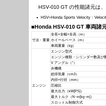
HSV-010 GT の性能諸元
HSV=Honda Sports Velocity：
■Honda HSV-010 GT 車両諸
全長×全幅×全高（m）
寸法・重量
ホイールベース（m）
車両重量（kg）
エンジン型式
エンジン種類・シリンダー数及び
V アングル（°）
弁機構
総排気量（cm3）
内径×行径（mm）
エンジン
圧縮比
最大出力（kW[PS]）
最大トルク（N･m[kg･m]）
スロットル制御方式