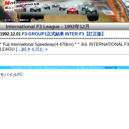
International F3 League - 1992年12月
1992.12.01
F3-GROUP1正式結果 INTER F3【訂正版】
**************************************************************************
* Fuji International Speedway(4.470km) * * 3rd. INTERNATIONAL F3
LEAGU […]
続きを読む »
Copyright © 1987-2016, Motorsports Forum LLC. All Rights Reserved. (
About US
)
モバイル
PC