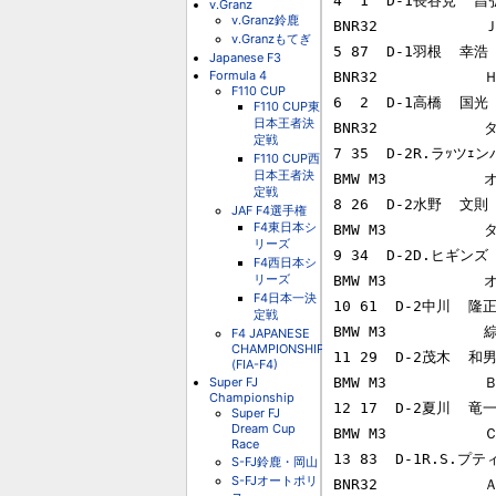
4  1  D-1長谷見  昌弘
v.Granz
v.Granz鈴鹿
BNR32           
v.Granzもてぎ
5 87  D-1羽根  幸浩  
Japanese F3
Formula 4
BNR32           
F110 CUP
6  2  D-1高橋  国光 
F110 CUP東
日本王者決
BNR32           
定戦
7 35  D-2R.ラｯツｪン
F110 CUP西
日本王者決
BMW M3           
定戦
8 26  D-2水野  文則  
JAF F4選手権
F4東日本シ
BMW M3           
リーズ
9 34  D-2D.ヒギンズ 
F4西日本シ
リーズ
BMW M3           
F4日本一決
10 61  D-2中川  隆正
定戦
BMW M3           
F4 JAPANESE
CHAMPIONSHIP
11 29  D-2茂木  和男 
(FIA-F4)
Super FJ
BMW M3           
Championship
12 17  D-2夏川  竜一
Super FJ
Dream Cup
BMW M3           
Race
13 83  D-1R.S.プテ
S-FJ鈴鹿・岡山
S-FJオートポリ
BNR32           