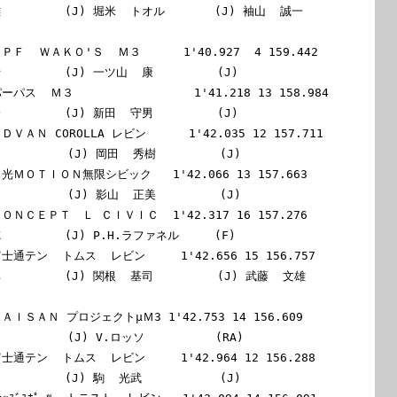
       (J) 堀米  トオル       (J) 袖山  誠一         
 ＩＰＦ  ＷＡＫＯ'Ｓ  Ｍ３      1'40.927  4 159.442

         (J) 一ツ山  康         (J)

パーパス  Ｍ３                 1'41.218 13 158.984

         (J) 新田  守男         (J)

ＡＤＶＡＮ COROLLA レビン      1'42.035 12 157.711

         (J) 岡田  秀樹         (J)

 出光ＭＯＴＩＯＮ無限シビック   1'42.066 13 157.663

         (J) 影山  正美         (J)

 ＣＯＮＣＥＰＴ　Ｌ ＣＩＶＩＣ  1'42.317 16 157.276

         (J) P.H.ラファネル     (F)

 富士通テン  トムス  レビン     1'42.656 15 156.757

       (J) 関根  基司         (J) 武藤  文雄         
 ＴＡＩＳＡＮ プロジェクトμＭ3 1'42.753 14 156.609

         (J) V.ロッソ          (RA)

 富士通テン  トムス  レビン     1'42.964 12 156.288

        (J) 駒  光武           (J)
