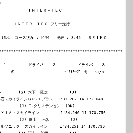


  ＩＮＴＥＲ－ＴＥＣ                              
ＩＮＴＥＲ－ＴＥＣ フリー走行                         
 : 晴れ  コース状況 : ﾄﾞﾗｲ   発表 : 8:45   ＳＥＩＫＯ 
****************************************************
 １         ドライバー  ２         ドライバー  ３

   名                     ﾍﾞｽﾄﾗｯﾌﾟ 周   km/h

----------------------------------------------------
       (S) 木下  隆之         (J)

 共石スカイラインＧＰ-１プラス  1'33.207 14 172.648

        (J) T.クリステンセン  (DK)

 ＡＸＩＡ・スカイライン         1'34.240 11 170.756

        (J) 影山  正彦         (J)

 カルソニック  スカイライン     1'34.251 14 170.736
