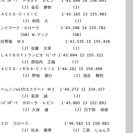
ｳｪｯｽﾞｽﾎﾟｰﾂ  トラスト  レビン   1'43.094 14 156.091

         (J) 金石  勝智         (J)

 ＪＡＣＣＳ-ＣＩＶＩＣ          1'43.165 13 155.983

         (J) 和田  久           (J)

 ランドマーク・カローラ         1'43.298 14 155.782

        (GB) W.マック          (GB)

綜合警備  Ｍ３                 1'43.535 15 155.426

         (J) 佐藤  久実         (J)

 ＰＬＡＹＢＯＹトランピオ ｼﾋﾞｯｸ 1'43.604 12 155.322

         (J) 西垣内  正義       (J)

 ＪＡＣＣＳ･ＪＲＤＡ･ＣＩＶＩＣ 1'44.162 15 154.490

       (J) 野地  廣行         (J) 池谷  勝則         
 チームノジwithエステート Ｍ３  1'44.272 11 154.327

        (J) 萩原  誠           (J)

ｳｪｯｽﾞｽﾎﾟｰﾂ  カローラ  レビン   1'45.805 13 152.091

        (J) 久保  健           (J) 日下部  保雄       
ＢＶＤ  カローラ               1'46.582 13 150.982

        (J) 松永  雅博         (J) 三原  じゅん子     