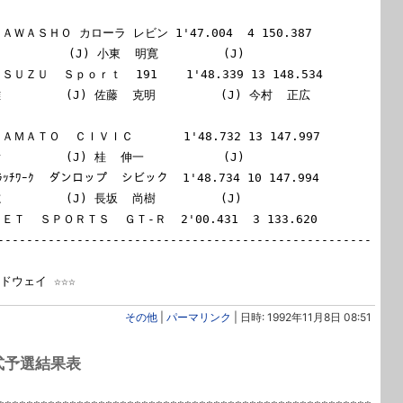
 ＫＡＷＡＳＨＯ カローラ レビン 1'47.004  4 150.387

         (J) 小東  明寛         (J)

 ＩＳＵＺＵ  Ｓｐｏｒｔ  191    1'48.339 13 148.534

       (J) 佐藤  克明         (J) 今村  正広         
 ＹＡＭＡＴＯ  ＣＩＶＩＣ       1'48.732 13 147.997

        (J) 桂  伸一           (J)

ｸﾗｯﾁﾜｰｸ  ダンロップ  シビック  1'48.734 10 147.994

         (J) 長坂  尚樹         (J)

 ＦＥＴ  ＳＰＯＲＴＳ  ＧＴ-Ｒ  2'00.431  3 133.620

----------------------------------------------------
その他
|
パーマリンク
| 日時: 1992年11月8日 08:51
公式予選結果表