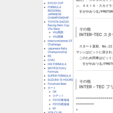
KYOJO CUP
ン、ＡＸＩＡ・スカイライ
FORMULA
REGIONAL
JAPANESE
CHAMPIONSHIP
TOYOTA GAZOO
Racing Netz Cup
その他
Vitz Race
Vitz関西
INTER-TEC ス
Vitz関東
Intercontinental GT
Challenge
　スタート直前、No.2
Japanese Rally
Championship
マシンはピットに戻され
RS
　このため同車はピット
CIVIC
HIX FORMULA
MOTEGI Entry
Formula
SUPER FORMULA
SUZUKA 10 HOURS
その他
Forumula Beat
INTER－TEC 
カート
OK
カデット
******************
FS125東地域
FS125西地域
*********

KF
*                 
VITA CLUB