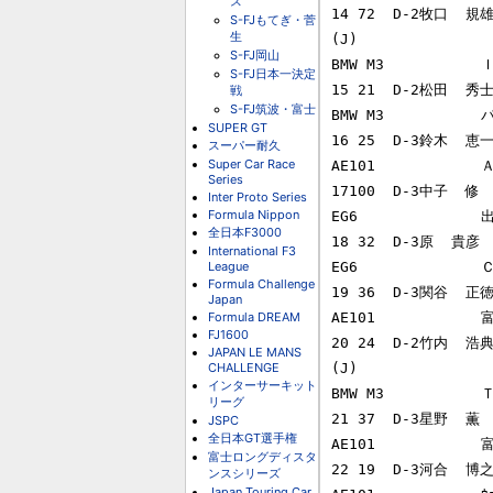
ス
14 72  D-2牧口  規雄  
S-FJもてぎ・菅
生
(J)

S-FJ岡山
BMW M3          
S-FJ日本一決定
15 21  D-2松田  秀士
戦
S-FJ筑波・富士
BMW M3           
SUPER GT
16 25  D-3鈴木  恵一
スーパー耐久
Super Car Race
AE101            
Series
17100  D-3中子  修  
Inter Proto Series
Formula Nippon
EG6             
全日本F3000
18 32  D-3原  貴彦  
International F3
League
EG6             
Formula Challenge
19 36  D-3関谷  正徳
Japan
Formula DREAM
AE101           
FJ1600
20 24  D-2竹内  浩典  
JAPAN LE MANS
CHALLENGE
(J)

インターサーキット
BMW M3          
リーグ
21 37  D-3星野  薫  
JSPC
全日本GT選手権
AE101           
富士ロングディスタ
22 19  D-3河合  博之 
ンスシリーズ
Japan Touring Car