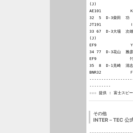
(J)

AE101           
32  5  D-3柴田  功  
JT191           
33 67  D-3大場  次雄  
(J)

EF9             
34 77  D-3花山  雅彦 
EF9              
35  8  D-1見崎  清志
BNR32           
------------------
---------

その他
INTER－TEC 