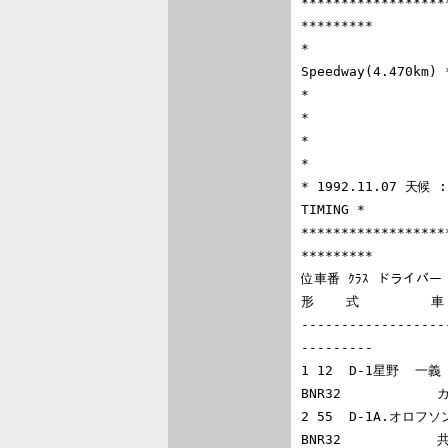
******************
*********

*                 
Speedway(4.470km) *
*                           
*

*                     Ｉ
*

* 1992.11.07 天候
TIMING *

******************
*********

位車番 ｸﾗｽ ドライバー 
形    式         車  
------------------
---------

1 12  D-1星野  一義 
BNR32           
2 55  D-1A.オロフソン
BNR32           