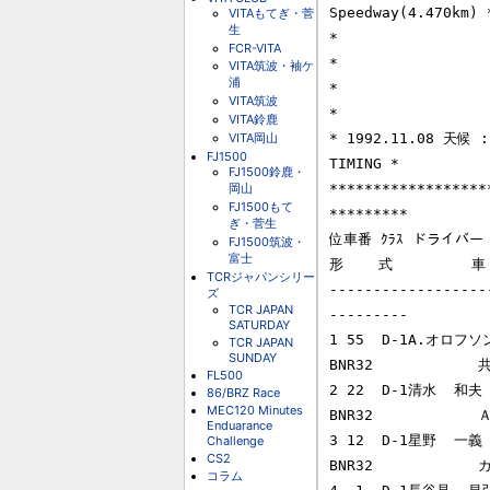
Speedway(4.470km) *
VITAもてぎ・菅
生
*                           
FCR-VITA
*

VITA筑波・袖ケ
浦
*                       
VITA筑波
*

VITA鈴鹿
VITA岡山
* 1992.11.08 天候
FJ1500
TIMING *

FJ1500鈴鹿・
岡山
******************
FJ1500もて
*********

ぎ・菅生
位車番 ｸﾗｽ ドライバー 
FJ1500筑波・
富士
形    式         車  
TCRジャパンシリー
------------------
ズ
TCR JAPAN
---------

SATURDAY
1 55  D-1A.オロフソン
TCR JAPAN
SUNDAY
BNR32           
FL500
2 22  D-1清水  和夫 
86/BRZ Race
MEC120 Minutes
BNR32           
Enduarance
3 12  D-1星野  一義 
Challenge
CS2
BNR32           
コラム