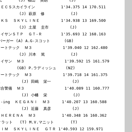
       (J) 福山  英朗         (J)

 ＪＥＣＳスカイライン           1'34.375 14 170.511

       (J) 萩原  修           (J)

 ＨＫＳ  ＳＫＹＬＩＮＥ         1'34.938 13 169.500

        (J) 土屋  圭市         (J)

 タイサンＳＴＰ  ＧＴ-Ｒ        1'35.693 12 168.163

バーガー (A) A.G-スコット      (GB)

オートテック  Ｍ３             1'39.040 12 162.480

       (J) 川本  篤           (J)

タイサン  Ｍ３                 1'39.592 15 161.579

       (GB) P.ラディッシュ    (NZ)

オートテック  Ｍ３             1'39.718 14 161.375

         (J) 田嶋  栄一         (J)

綜合警備  Ｍ３                 1'40.089 11 160.777

        (J) 小幡  栄           (J)

Ｂ-ing  ＫＥＧＡＮＩ  Ｍ３     1'40.207 13 160.588

         (J) 近藤  真彦         (J)

ＣＨＥＲＥＮＡ  Ｍ３           1'40.348 16 160.362

ィラット   (T) M.V.マニット       (T)

 ＡＩＭ  ＳＫＹＬＩＮＥ  ＧＴＲ 1'40.593 12 159.971
