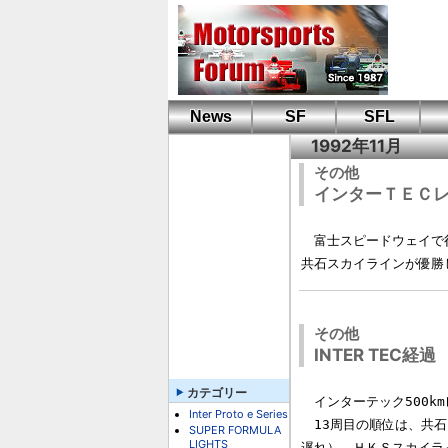
News
SF
SFL
1992年11月
その他
インターＴＥＣ
　富士スピードウェイで
その他
INTER TEC経過
カテゴリー
　インターテック500k
Inter Proto e Series
　13周目の順位は、共石
SUPER FORMULA
LIGHTS
遅れ）、ＨＫＳスカイラ