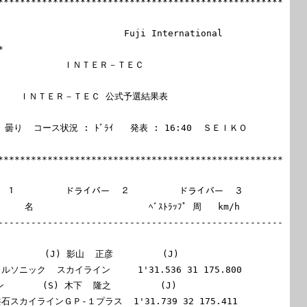
****************************************************
                       Fuji International 


  ＩＮＴＥＲ－ＴＥＣ                              
ＮＴＥＲ－ＴＥＣ 公式予選結果表                       
 : 曇り  コース状況 : ﾄﾞﾗｲ   発表 : 16:40  ＳＥＩＫＯ 
****************************************************
 １         ドライバー  ２         ドライバー  ３

   名                     ﾍﾞｽﾄﾗｯﾌﾟ 周   km/h

----------------------------------------------------
        (J) 影山  正彦         (J)

 カルソニック  スカイライン     1'31.536 31 175.800

       (S) 木下  隆之         (J)

 共石スカイラインＧＰ-１プラス  1'31.739 32 175.411
