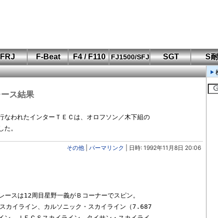
FRJ
F-Beat
F4 / F110
SGT
S
FJ1500/SFJ
F110 CUP
FIA-F4
SFJ D-Cup
鈴鹿・岡山
筑波・冨士
SFJ日本一
Aポリス
もてぎ・菅生
レース結果
行なわれたインターＴＥＣは、オロフソン／木下組の

その他
|
パーマリンク
| 日時: 1992年11月8日 20:06
mレースは12周目星野一義がＢコーナーでスピン。

スカイライン、カルソニック・スカイライン（7.687

イン、ＪＥＣＳスカイライン、タイサン・スカイライ
