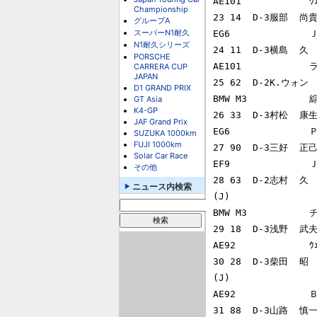
AE101            
Championship
23 14  D-3服部  尚貴
グループA
スーパーN1耐久
EG6             
N1耐久シリーズ
24 11  D-3横島  久  
PORSCHE
AE101           
CARRERA CUP
JAPAN
25 62  D-2K.ウォン  
D1 GRAND PRIX
BMW M3           
GT Asia
K4-GP
26 33  D-3村松  康生
JAF Grand Prix
EG6             
SUZUKA 1000km
FUJI 1000km
27 90  D-3三好  正己
Solar Car Race
EF9             
その他
28 63  D-2志村  久    
ニュース内検索
(J)

BMW M3          
29 18  D-3浅野  武夫 
AE92             
30 28  D-3柴田  昭   
(J)

AE92             
31 88  D-3山路  慎一 