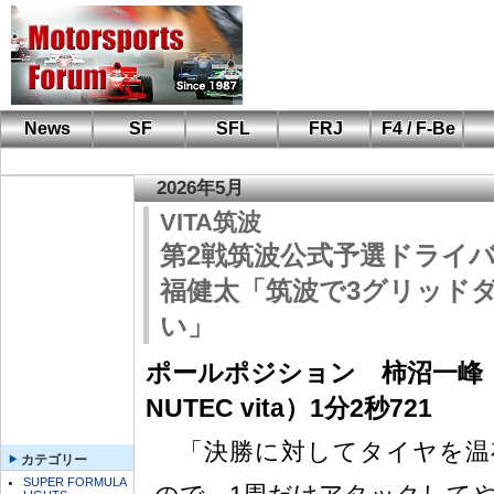
News
SF
SFL
FRJ
F4 / F-Be
F110 CUP
FIA-F4
F-Beat
も
SF
鈴
筑
S
A
2026年5月
VITA筑波
第2戦筑波公式予選ドライ
福健太「筑波で3グリッド
い」
ポールポジション 柿沼一峰（
NUTEC vita）1分2秒721
「決勝に対してタイヤを温
カテゴリー
SUPER FORMULA