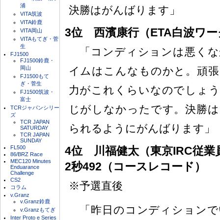
浦
決勝はがんばります」
VITA筑波
VITA鈴鹿
3位 西濱康行（ETA白波ワーク
VITA岡山
VITAもてぎ・菅
生
「コンディションは悪くな
FJ1500
FJ1500鈴鹿・
岡山
イムはこんなものかと。頑張
FJ1500もて
ぎ・菅生
力がこれくらいなのでしょう
FJ1500筑波・
富士
じがしなかったです。決勝は
TCRジャパンシリー
ズ
TCR JAPAN
られるようにがんばります」
SATURDAY
TCR JAPAN
SUNDAY
FL500
4位 川福健太（東京IRC従業員募
86/BRZ Race
MEC120 Minutes
2秒492（コースレコード）
Enduarance
Challenge
CS2
※予選直後
コラム
v.Granz
v.Granz鈴鹿
「昨日のコンディションで
v.Granzもてぎ
Inter Proto e Series