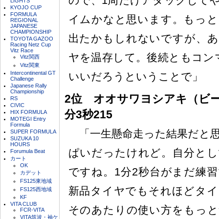
ので、1周だけアタックして
LIGHTS
KYOJO CUP
FORMULA
イムかなと思います。もっと
REGIONAL
JAPANESE
CHAMPIONSHIP
出たかもしれないですが、あ
TOYOTA GAZOO
Racing Netz Cup
Vitz Race
ヤを温存して。後続ともコン
Vitz関西
Vitz関東
Intercontinental GT
いいだろうということで」
Challenge
Japanese Rally
Championship
2位 オオサワヨシアキ（ビー
RS
CIVIC
分3秒215
HIX FORMULA
MOTEGI Entry
Formula
「一生懸命走った結果だと思
SUPER FORMULA
SUZUKA 10
HOURS
ぱいだったけれど。自分とし
Forumula Beat
カート
OK
ですね。1分2秒台がまだ練
カデット
FS125東地域
新品タイヤでもそれほどタイ
FS125西地域
KF
VITA CLUB
そのあたりの使い方をもっと
FCR-VITA
VITA筑波・袖ケ