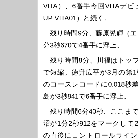
VITA）、6番手今回VITAデビ
UP VITA01）と続く。
残り時間9分、藤原晃輝（エー
分3秒670で4番手に浮上。
残り時間8分、川福はトップタ
で短縮。徳升広平が3月の第1
のコースレコードに0.018
島が3秒841で6番手に浮上。
残り時間6分40秒、ここま
沼が1分2秒912をマークし
の直後にコントロールライン