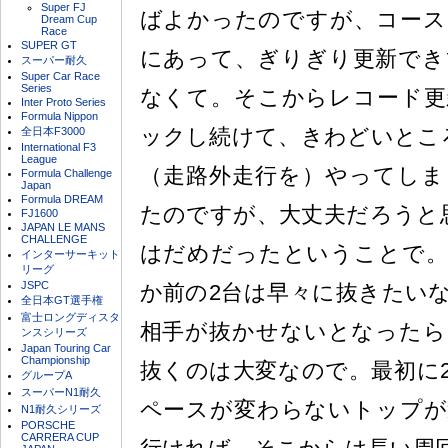
Super FJ
ばよかったのですが、コース
Dream Cup
Race
SUPER GT
にあって、ぎりぎり更新でき
スーパー耐久
Super Car Race
Series
なくて。そこからレコード更
Inter Proto Series
Formula Nippon
ックし続けて、きわどいとこ
全日本F3000
International F3
League
（走路外走行を）やってしま
Formula Challenge
Japan
Formula DREAM
たのですが、大丈夫だろうと
FJ1600
JAPAN LE MANS
CHALLENGE
はだめだったということで。
インターサーキット
リーグ
JSPC
か前の2台は早々に抜きたい
全日本GT選手権
富士ロングディスタ
相手が抜かせないとなったら
ンスシリーズ
Japan Touring Car
Championship
抜くのは大変なので。最初に
グループA
スーパーN1耐久
ペースが変わらないトップが
N1耐久シリーズ
PORSCHE
CARRERA CUP