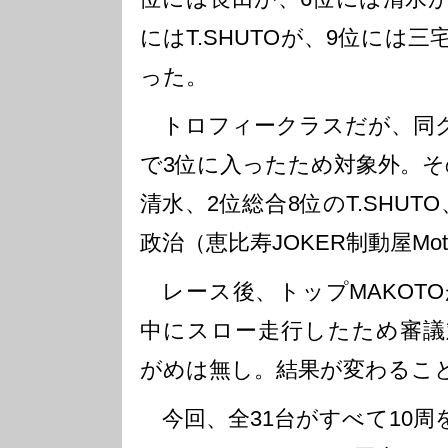
にはT.SHUTOが、9位には
った。
トロフィークラスだが、同ク
で3位に入ったため対象外。そ
清水、2位総合8位のT.SHUT
政治（恵比寿JOKER制動屋Mot
レース後、トップMAKOT
中にスロー走行したため審議
がめは無し。結果が変わるこ
今回、全31台がすべて10周