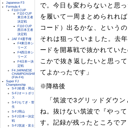
Japanese F3
で。今日も変わらないと思っ
Formula 4
F110 CUP
F110 CUP
を履いて一周まとめられれば
東日本王者
決定戦
コード）出るかな、というの
F110 CUP
西日本王者
決定戦
それは狙っていました。去年
JAF F4選手権
F4東日本シ
リーズ
ードを開幕戦で抜かれていた
F4西日本シ
リーズ
こかで抜き返したいと思って
F4日本一決
定戦
F4 JAPANESE
てよかったです」
CHAMPIONSHIP
(FIA-F4)
Super FJ
※降格後
Championship
S-FJ鈴鹿・岡山
S-FJオートポリ
ス
「筑波で3グリッドダウン
S-FJもてぎ・菅
生
ね。抜けない筑波で『やって
S-FJ岡山
S-FJ日本一決定
戦
す。記録が残ったところでア
S-FJ筑波・富士