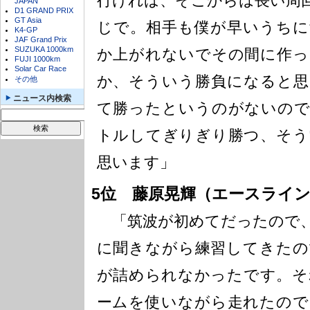
行ければ、そこからは長い周
JAPAN
D1 GRAND PRIX
GT Asia
じで。相手も僕が早いうちに
K4-GP
JAF Grand Prix
SUZUKA 1000km
か上がれないでその間に作っ
FUJI 1000km
Solar Car Race
か、そういう勝負になると思
その他
ニュース内検索
て勝ったというのがないので
トルしてぎりぎり勝つ、そう
思います」
5位 藤原晃輝（エースラインズV
「筑波が初めてだったので、
に聞きながら練習してきたの
が詰められなかったです。そ
ームを使いながら走れたので