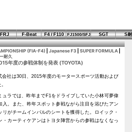
FRJ
F-Beat
F4 / F110
SGT
S
FJ1500/SFJ
F110 CUP
FIA-F4
SFJ D-Cup
鈴鹿・岡山
筑波・冨士
SFJ日本一
Aポリス
もてぎ・菅生
MPIONSHIP (FIA-F4)
|
Japanese F3
|
SUPER FORMULA
|
ー耐久
15年度の参戦体制を発表 (TOYOTA)
会社は30日、2015年度のモータースポーツ活動および
た。
ュラでは、昨年までF1をドライブしていた小林可夢偉
加入。また、昨年スポット参戦ながら注目を浴びたアン
ッリがチームインパルのシートを獲得した。ロイック・
ン・カーティケアンはトヨタ陣営からの参戦はなくなっ