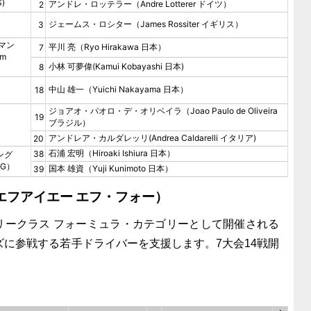
)
アンドレ・ロッテラー（Andre Lotterer ドイツ）
2
ジェームス・ロシター（James Rossiter イギリス）
3
ルマン
平川 亮（Ryo Hirakawa 日本）
7
am
小林 可夢偉(Kamui Kobayashi 日本)
8
中山 雄一（Yuichi Nakayama 日本）
18
ジョアオ・パオロ・デ・オリベイラ（Joao Paulo de Oliveira
19
ブラジル）
）
アンドレア・カルダレッリ(Andrea Caldarelli イタリア)
20
石浦 宏明（Hiroaki Ishiura 日本）
38
ング
NG）
国本 雄資（Yuji Kunimoto 日本）
39
（エフアイエー エフ・フォー）
ークラス フォーミュラ・カテゴリーとして開催される
リーズに参戦する若手ドライバーを支援します。7大会14戦開