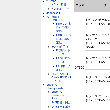
v.Granz
v.Granz鈴鹿
クラス
チー
v.Granzもてぎ
Japanese F3
Formula 4
レクサス チーム 
F110 CUP
F110 CUP東
(LEXUS TEAM Le
日本王者決
定戦
レクサス チーム
F110 CUP西
日本王者決
バンドウ
定戦
(LEXUS TEAM We
JAF F4選手権
BANDOH)
F4東日本シ
リーズ
レクサス チーム 
F4西日本シ
リーズ
(LEXUS TEAM P
F4日本一決
GT500
定戦
F4 JAPANESE
レクサス チーム 
CHAMPIONSHIP
(FIA-F4)
(LEXUS TEAM Ke
Super FJ
Championship
Super FJ
Dream Cup
レクサス チーム 
Race
(LEXUS TEAM Z
S-FJ鈴鹿・岡山
S-FJオートポリ