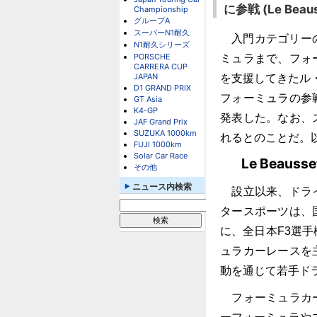
に参戦 (Le Beaus
Championship
グループA
スーパーN1耐久
入門カテゴリーの
N1耐久シリーズ
PORSCHE
ミュラまで、フォ
CARRERA CUP
JAPAN
を支援してきたル
D1 GRAND PRIX
フォーミュラの参
GT Asia
K4-GP
発表した。なお、
JAF Grand Prix
SUZUKA 1000km
れるとのことだ。
FUJI 1000km
Solar Car Race
Le Beaus
その他
ニュース内検索
設立以来、ドライ
タースポーツは、
に、全日本F3選
ュラカーレースを
動を通じて若手ド
フォーミュラカー