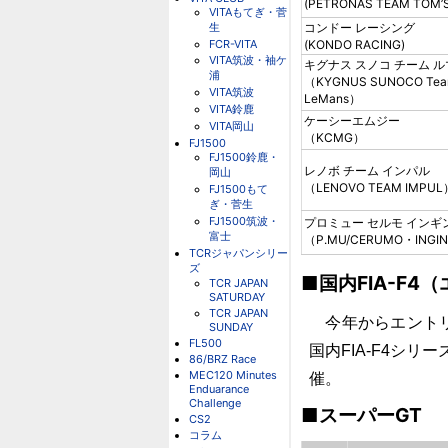
(PETRONAS TEAM TOM’S
VITAもてぎ・菅
生
コンドー レーシング
FCR-VITA
(KONDO RACING)
VITA筑波・袖ケ
キグナス スノコ チーム 
浦
（KYGNUS SUNOCO Te
VITA筑波
LeMans）
VITA鈴鹿
ケーシーエムジー
VITA岡山
（KCMG）
FJ1500
FJ1500鈴鹿・
レノボ チーム インパル
岡山
（LENOVO TEAM IMPUL
FJ1500もて
ぎ・菅生
FJ1500筑波・
プロミュー セルモ インギ
富士
（P.MU/CERUMO・INGI
TCRジャパンシリー
ズ
■国内FIA-F4
TCR JAPAN
SATURDAY
TCR JAPAN
今年からエントリ
SUNDAY
FL500
国内FIA-F4シ
86/BRZ Race
MEC120 Minutes
催。
Enduarance
Challenge
■スーパーGT
CS2
コラム