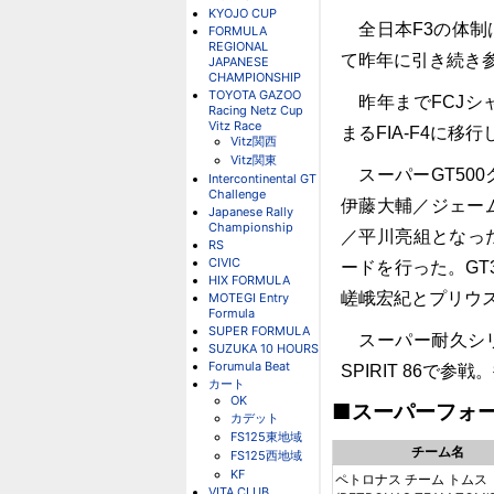
KYOJO CUP
全日本F3の体制
FORMULA
REGIONAL
て昨年に引き続き
JAPANESE
CHAMPIONSHIP
TOYOTA GAZOO
昨年までFCJシ
Racing Netz Cup
Vitz Race
まるFIA-F4に移
Vitz関西
Vitz関東
スーパーGT50
Intercontinental GT
Challenge
伊藤大輔／ジェー
Japanese Rally
Championship
／平川亮組となっ
RS
CIVIC
ードを行った。GT
HIX FORMULA
嵯峨宏紀とプリウ
MOTEGI Entry
Formula
SUPER FORMULA
スーパー耐久シリーズ
SUZUKA 10 HOURS
Forumula Beat
SPIRIT 86
カート
OK
■スーパーフォ
カデット
FS125東地域
チーム名
FS125西地域
KF
ペトロナス チーム トムス
VITA CLUB