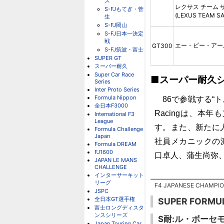
ス
レクサス チーム 
S-FJもてぎ・菅
(LEXUS TEAM S
生
S-FJ岡山
S-FJ日本一決定
戦
エー・ピー・アール 
GT300
S-FJ筑波・富士
SUPER GT
スーパー耐久
Super Car Race
■スーパー耐久
Series
Inter Proto Series
Formula Nippon
86で参戦する“ト
全日本F3000
Racingは、本年も支
International F3
League
す。また、新たに
Formula Challenge
Japan
社員メカニックの派
Formula DREAM
FJ1600
口卓人、蒲生尚弥
JAPAN LE MANS
CHALLENGE
インターサーキット
リーグ
F4 JAPANESE CHAMPION
JSPC
全日本GT選手権
SUPER FORMU
富士ロングディスタ
ンスシリーズ
S耐:ル・ボーセ
Japan Touring Car