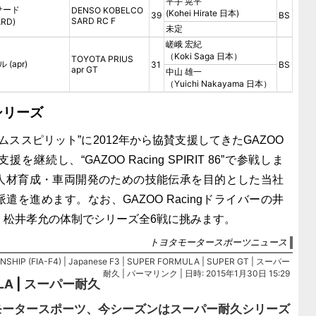
平手 晃平
サード
DENSO KOBELCO
(Kohei Hirate 日本)
39
BS
SARD RC F
ARD)
未定
嵯峨 宏紀
（Koki Saga 日本）
TOYOTA PRIUS
(apr)
31
BS
apr GT
中山 雄一
（Yuichi Nakayama 日本）
シリーズ
ムススピリット”に2012年から協賛支援してきたGAZOO
援を継続し、“GAZOO Racing SPIRIT 86”で参戦しま
人材育成・車両開発のための技能伝承を目的とした当社
遣を進めます。なお、GAZOO Racingドライバーの井
、松井孝允の体制でシリーズ全6戦に挑みます。
トヨタモータースポーツニュース
SHIP (FIA-F4)
|
Japanese F3
|
SUPER FORMULA
|
SUPER GT
|
スーパー
耐久
|
パーマリンク
| 日時: 2015年1月30日 15:29
LA
|
スーパー耐久
モータースポーツ、今シーズンはスーパー耐久シリーズ