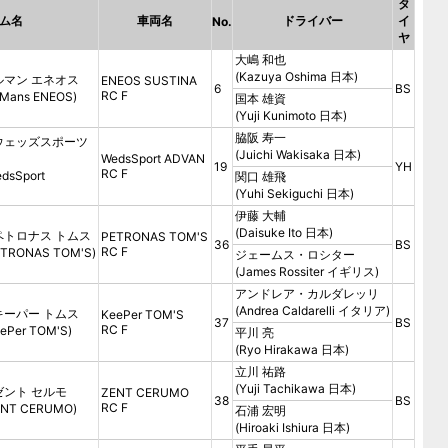
タ
ム名
車両名
ドライバー
イ
No.
ヤ
大嶋 和也
(Kazuya Oshima 日本)
ルマン エネオス
ENEOS SUSTINA
6
BS
RC F
Mans ENEOS)
国本 雄資
(Yuji Kunimoto 日本)
脇阪 寿一
 ウェッズスポーツ
(Juichi Wakisaka 日本)
WedsSport ADVAN
19
YH
RC F
dsSport
関口 雄飛
(Yuhi Sekiguchi 日本)
伊藤 大輔
(Daisuke Ito 日本)
ペトロナス トムス
PETRONAS TOM'S
36
BS
RC F
ETRONAS TOM'S)
ジェームス・ロシター
(James Rossiter イギリス)
アンドレア・カルダレッリ
(Andrea Caldarelli イタリア)
キーパー トムス
KeePer TOM'S
37
BS
RC F
ePer TOM'S)
平川 亮
(Ryo Hirakawa 日本)
立川 祐路
(Yuji Tachikawa 日本)
ゼント セルモ
ZENT CERUMO
38
BS
RC F
ENT CERUMO)
石浦 宏明
(Hiroaki Ishiura 日本)