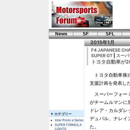
News
SF
SFL
2015年1月
F4 JAPANESE CHA
SUPER GT
|
スーパ
トヨタ自動車が20
トヨタ自動車株式
支援計画を発表し
スーパーフォーミ
がチームルマンに
ドレア・カルダレ
カテゴリー
デュバル、ナレイ
Inter Proto e Series
SUPER FORMULA
た。
LIGHTS