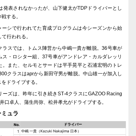
は発表されなかったが、山下健太がTDPドライバーとし
参戦する。
ャーシで行われてた育成プログラムは今シーズンから始
行して行われる。
0クラスでは、トムス陣営から中嶋一貴が離脱。36号車が
ムス・ロシター組、37号車がアンドレア・カルダレッリ
た。また、セルモとサードは平手晃平と石浦宏明のトレ
300クラスはaprから新田守男が離脱。中山雄一が加入し
スをドライブする。
は、昨年に引き続きST-4クラスにGAZOO Racing
で参戦。井口卓人、蒲生尚弥、松井孝允がドライブする。
ーミュラ
ドライバー
No.
中嶋 一貴（Kazuki Nakajima 日本）
1