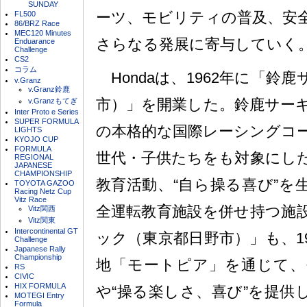
SUNDAY
ーツ、モビリティの普及、安
FL500
86/BRZ Race
MEC120 Minutes
さらなる発展に寄与していく
Enduarance
Challenge
CS2
コラム
Hondaは、1962年に「鈴
v.Granz
v.Granz鈴鹿
市）」を開業した。鈴鹿サー
v.Granzもてぎ
Inter Proto e Series
SUPER FORMULA
の本格的な国際レーシングコ
LIGHTS
KYOJO CUP
FORMULA
世代・子供たちをも対象にし
REGIONAL
JAPANESE
CHAMPIONSHIP
教育活動、“自ら操る喜び”を
TOYOTA GAZOO
Racing Netz Cup
Vitz Race
全運転教育施設を併せ持つ施
Vitz関西
Vitz関東
Intercontinental GT
ック（東京都日野市）」も、1
Challenge
Japanese Rally
Championship
地「モートピア」を通じて、
RS
CIVIC
HIX FORMULA
や“操る楽しさ、喜び”を提供
MOTEGI Entry
Formula