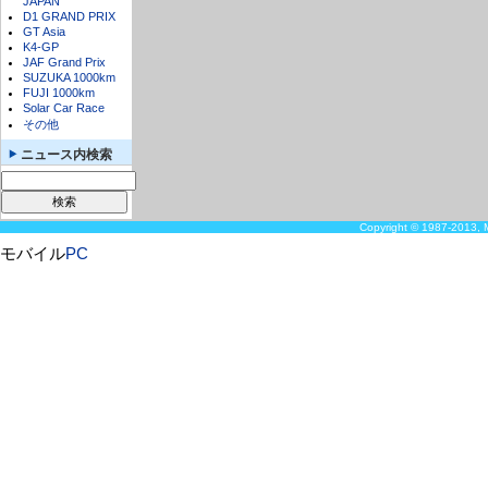
JAPAN
D1 GRAND PRIX
GT Asia
K4-GP
JAF Grand Prix
SUZUKA 1000km
FUJI 1000km
Solar Car Race
その他
ニュース内検索
Copyright © 1987-2013, M
モバイル
PC