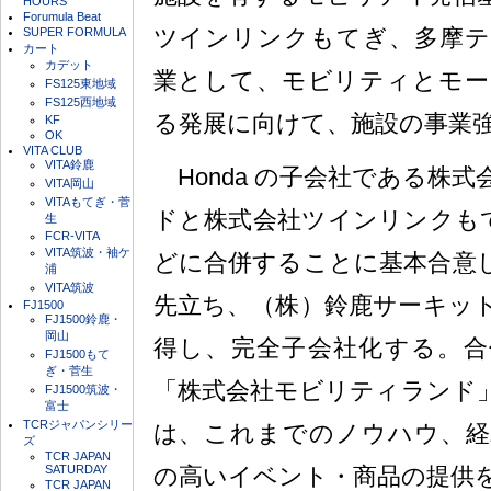
HOURS
Forumula Beat
ツインリンクもてぎ、多摩テ
SUPER FORMULA
カート
カデット
業として、モビリティとモー
FS125東地域
FS125西地域
る発展に向けて、施設の事業
KF
OK
VITA CLUB
VITA鈴鹿
Honda の子会社である株
VITA岡山
VITAもてぎ・菅
ドと株式会社ツインリンクもて
生
FCR-VITA
VITA筑波・袖ケ
どに合併することに基本合意し
浦
VITA筑波
先立ち、（株）鈴鹿サーキッ
FJ1500
FJ1500鈴鹿・
岡山
得し、完全子会社化する。合
FJ1500もて
ぎ・菅生
「株式会社モビリティランド
FJ1500筑波・
富士
TCRジャパンシリー
は、これまでのノウハウ、経
ズ
TCR JAPAN
SATURDAY
の高いイベント・商品の提供
TCR JAPAN