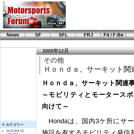
News
SF
SFL
FRJ
F4 / F-Be
F110 CUP
FIA-F4
F-Beat
も
SF
鈴
筑
S
A
2005年12月
その他
Ｈｏｎｄａ、サーキット関
Ｈｏｎｄａ、サーキット関連
～モビリティとモータースポ
向けて～
Hondaは、国内3ケ所にサ
カテゴリー
SUZUKA 10
施設を有するモビリティ発信