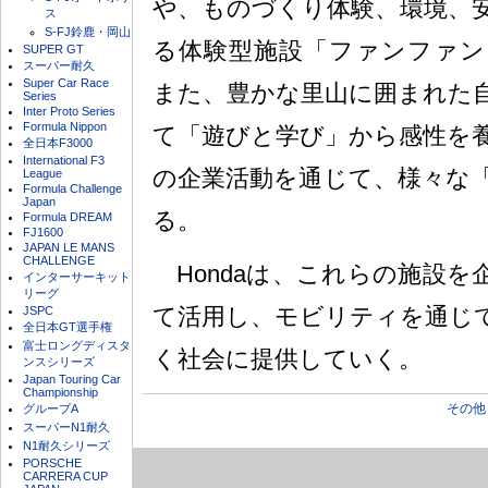
や、ものづくり体験、環境、
ス
S-FJ鈴鹿・岡山
る体験型施設「ファンファン
SUPER GT
スーパー耐久
Super Car Race
また、豊かな里山に囲まれた
Series
Inter Proto Series
Formula Nippon
て「遊びと学び」から感性を
全日本F3000
International F3
の企業活動を通じて、様々な
League
Formula Challenge
Japan
る。
Formula DREAM
FJ1600
JAPAN LE MANS
CHALLENGE
Hondaは、これらの施設を
インターサーキット
リーグ
て活用し、モビリティを通じ
JSPC
全日本GT選手権
富士ロングディスタ
く社会に提供していく。
ンスシリーズ
Japan Touring Car
Championship
その他
グループA
スーパーN1耐久
N1耐久シリーズ
PORSCHE
CARRERA CUP