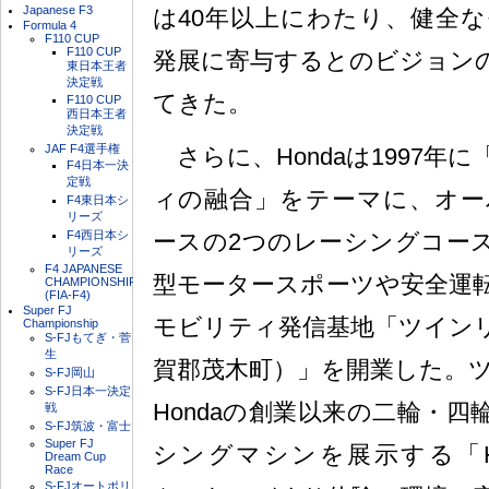
Japanese F3
は40年以上にわたり、健全
Formula 4
F110 CUP
F110 CUP
発展に寄与するとのビジョン
東日本王者
決定戦
てきた。
F110 CUP
西日本王者
決定戦
JAF F4選手権
さらに、Hondaは1997年
F4日本一決
定戦
ィの融合」をテーマに、オー
F4東日本シ
リーズ
F4西日本シ
ースの2つのレーシングコー
リーズ
F4 JAPANESE
型モータースポーツや安全運
CHAMPIONSHIP
(FIA-F4)
Super FJ
モビリティ発信基地「ツイン
Championship
S-FJもてぎ・菅
生
賀郡茂木町）」を開業した。
S-FJ岡山
S-FJ日本一決定
Hondaの創業以来の二輪・
戦
S-FJ筑波・富士
Super FJ
シングマシンを展示する「Honda C
Dream Cup
Race
S-FJオートポリ