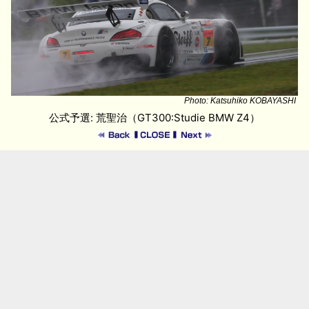
Photo: Katsuhiko KOBAYASHI
公式予選: 荒聖治（GT300:Studie BMW Z4）