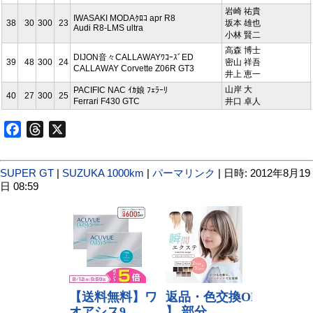
岩崎 祐貴
IWASAKI MODAｸﾛｺ apr R8
38
30
300
23
坂本 雄也
Audi R8-LMS ultra
小林 賢二
高森 博士
DIJON音々CALLAWAYﾜｺｰｽﾞED
39
48
300
24
密山 祥吾
CALLAWAY Corvette Z06R GT3
井上 恵一
山岸 大
PACIFIC NAC ｲｶ娘 ﾌｪﾗｰﾘ
40
27
300
25
Ferrari F430 GTC
井口 卓人
Facebook
Threads
X
SUPER GT
|
SUZUKA 1000km
|
パーマリンク
| 日時: 2012年8月19
日 08:59