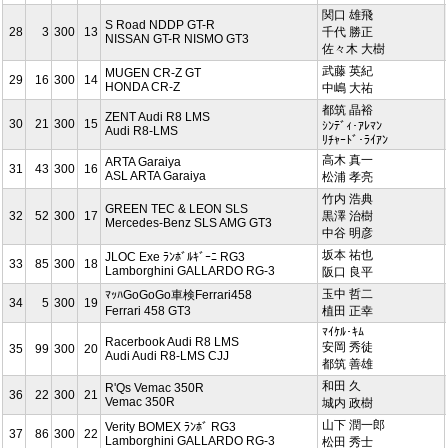
関口 雄飛
S Road NDDP GT-R
28
3
300
13
千代 勝正
NISSAN GT-R NISMO GT3
佐々木 大樹
武藤 英紀
MUGEN CR-Z GT
29
16
300
14
HONDA CR-Z
中嶋 大祐
都筑 晶裕
ZENT Audi R8 LMS
30
21
300
15
ｼﾝﾃﾞｨ･ｱﾚﾏﾝ
Audi R8-LMS
ﾘﾁｬｰﾄﾞ･ﾗｲｱﾝ
高木 真一
ARTA Garaiya
31
43
300
16
ASL ARTA Garaiya
松浦 孝亮
竹内 浩典
GREEN TEC & LEON SLS
32
52
300
17
黒澤 治樹
Mercedes-Benz SLS AMG GT3
中谷 明彦
坂本 祐也
JLOC Exe ﾗﾝﾎﾞﾙｷﾞｰﾆ RG3
33
85
300
18
Lamborghini GALLARDO RG-3
阪口 良平
玉中 哲二
ﾏｯﾊGoGoGo車検Ferrari458
34
5
300
19
Ferrari 458 GT3
植田 正幸
ﾏｲｹﾙ･ｷﾑ
Racerbook Audi R8 LMS
安岡 秀徒
35
99
300
20
Audi Audi R8-LMS CJJ
都筑 善雄
和田 久
R'Qs Vemac 350R
36
22
300
21
Vemac 350R
城内 政樹
山下 潤一郎
Verity BOMEX ﾗﾝﾎﾞ RG3
37
86
300
22
Lamborghini GALLARDO RG-3
松田 秀士