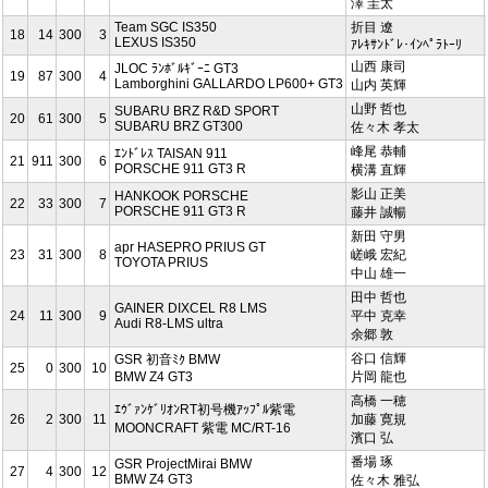
澤 圭太
Team SGC IS350
折目 遼
18
14
300
3
LEXUS IS350
ｱﾚｷｻﾝﾄﾞﾚ･ｲﾝﾍﾟﾗﾄｰﾘ
山西 康司
JLOC ﾗﾝﾎﾞﾙｷﾞｰﾆ GT3
19
87
300
4
Lamborghini GALLARDO LP600+ GT3
山内 英輝
山野 哲也
SUBARU BRZ R&D SPORT
20
61
300
5
SUBARU BRZ GT300
佐々木 孝太
峰尾 恭輔
ｴﾝﾄﾞﾚｽ TAISAN 911
21
911
300
6
PORSCHE 911 GT3 R
横溝 直輝
影山 正美
HANKOOK PORSCHE
22
33
300
7
PORSCHE 911 GT3 R
藤井 誠暢
新田 守男
apr HASEPRO PRIUS GT
23
31
300
8
嵯峨 宏紀
TOYOTA PRIUS
中山 雄一
田中 哲也
GAINER DIXCEL R8 LMS
24
11
300
9
平中 克幸
Audi R8-LMS ultra
余郷 敦
谷口 信輝
GSR 初音ﾐｸ BMW
25
0
300
10
BMW Z4 GT3
片岡 龍也
高橋 一穂
ｴｳﾞｧﾝｹﾞﾘｵﾝRT初号機ｱｯﾌﾟﾙ紫電
26
2
300
11
加藤 寛規
MOONCRAFT 紫電 MC/RT-16
濱口 弘
番場 琢
GSR ProjectMirai BMW
27
4
300
12
BMW Z4 GT3
佐々木 雅弘