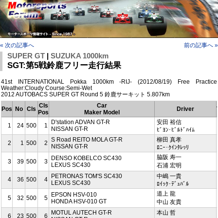
« 次の記事へ
前の記事へ »
SUPER GT
|
SUZUKA 1000km
SGT:第5戦鈴鹿フリー走行結果
41st INTERNATIONAL Pokka 1000km -RIJ- (2012/08/19) Free Practice
Weather:Cloudy Course:Semi-Wet
2012 AUTOBACS SUPER GT Round 5 鈴鹿サーキット 5.807km
Cls
Car
Pos
No
Cls
Driver
Pos
Maker Model
D'station ADVAN GT-R
安田 裕信
1
24
500
1
NISSAN GT-R
ﾋﾞﾖﾝ･ﾋﾞﾙﾄﾞﾊｲﾑ
S Road REITO MOLA GT-R
柳田 真孝
2
1
500
2
NISSAN GT-R
ﾛﾆｰ･ｸｲﾝﾀﾚｯﾘ
脇阪 寿一
DENSO KOBELCO SC430
3
39
500
3
LEXUS SC430
石浦 宏明
PETRONAS TOM'S SC430
中嶋 一貴
4
36
500
4
LEXUS SC430
ﾛｲｯｸ･ﾃﾞｭﾊﾞﾙ
道上 龍
EPSON HSV-010
5
32
500
5
HONDA HSV-010 GT
中山 友貴
MOTUL AUTECH GT-R
本山 哲
6
23
500
6