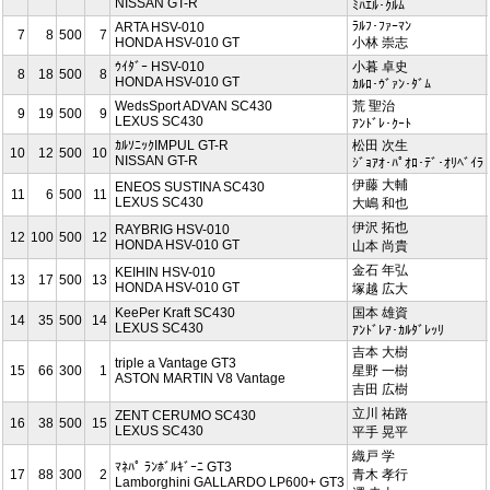
NISSAN GT-R
ﾐﾊｴﾙ･ｸﾙﾑ
ﾗﾙﾌ･ﾌｧｰﾏﾝ
ARTA HSV-010
7
8
500
7
HONDA HSV-010 GT
小林 崇志
ｳｲﾀﾞｰ HSV-010
小暮 卓史
8
18
500
8
HONDA HSV-010 GT
ｶﾙﾛ･ｳﾞｧﾝ･ﾀﾞﾑ
WedsSport ADVAN SC430
荒 聖治
9
19
500
9
LEXUS SC430
ｱﾝﾄﾞﾚ･ｸｰﾄ
ｶﾙｿﾆｯｸIMPUL GT-R
松田 次生
10
12
500
10
NISSAN GT-R
ｼﾞｮｱｵ･ﾊﾟｵﾛ･ﾃﾞ･ｵﾘﾍﾞｲﾗ
伊藤 大輔
ENEOS SUSTINA SC430
11
6
500
11
LEXUS SC430
大嶋 和也
伊沢 拓也
RAYBRIG HSV-010
12
100
500
12
HONDA HSV-010 GT
山本 尚貴
金石 年弘
KEIHIN HSV-010
13
17
500
13
HONDA HSV-010 GT
塚越 広大
KeePer Kraft SC430
国本 雄資
14
35
500
14
LEXUS SC430
ｱﾝﾄﾞﾚｱ･ｶﾙﾀﾞﾚｯﾘ
吉本 大樹
triple a Vantage GT3
15
66
300
1
星野 一樹
ASTON MARTIN V8 Vantage
吉田 広樹
立川 祐路
ZENT CERUMO SC430
16
38
500
15
LEXUS SC430
平手 晃平
織戸 学
ﾏﾈﾊﾟ ﾗﾝﾎﾞﾙｷﾞｰﾆ GT3
17
88
300
2
青木 孝行
Lamborghini GALLARDO LP600+ GT3