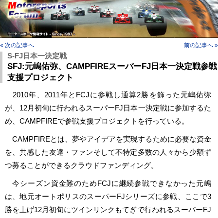
« 次の記事へ
前の記事へ »
S-FJ日本一決定戦
SFJ:元嶋佑弥、CAMPFIREスーパーFJ日本一決定戦参戦
支援プロジェクト
2010年、2011年とFCJに参戦し通算2勝を飾った元嶋佑弥
が、12月初旬に行われるスーパーFJ日本一決定戦に参加するた
め、CAMPFIREで参戦支援プロジェクトを行っている。
CAMPFIREとは、夢やアイデアを実現するために必要な資金
を、共感した友達・ファンそして不特定多数の人々から少額ず
つ募ることができるクラウドファンディング。
今シーズン資金難のためFCJに継続参戦できなかった元嶋
は、地元オートポリスのスーパーFJシリーズに参戦、ここで3
勝を上げ12月初旬にツインリンクもてぎで行われるスーパーFJ