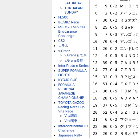
SATURDAY
 5   9 C-2 ＭＩＣＩザマ三菱ランサーＡＲＣ          153   -   2Laps        

TCR JAPAN
SUNDAY
 6   2 C-2 アイフェル　ＤＵＮＬＯＰ　インプレッサ  152   -   3Laps        

FL500
 7  30 C-2 ＲＳオガワＡＤＶＡＮランサー           *151   -   4Laps        

86/BRZ Race
MEC120 Minutes
 8  25 C-5 ＲＳ★Ｒ　ＡＬＴＥＺＺＡ                149   -   6Laps        

Enduarance
 9   7 C-3 アルゴラボプレリュード                  148   -   7Laps        

Challenge
CS2
10  70 C-4 アルゴラ
コラム
11  26 C-2 エンドレ
v.Granz
v.Granzもてぎ
12   4 C-5 ＳＵＮＯＣ
v.Granz鈴鹿
13  39 C-5 ＺＡＵＢＥ
Inter Proto e Series
14  77 C-4 ＺＥＲＯ・
SUPER FORMULA
LIGHTS
15  33 C-3 ＢＰビスコ
KYOJO CUP
16  51 C-4 ＥＸＥＤＹ
FORMULA
REGIONAL
17  36 C-5 ＴＯＭ’Ｓ
JAPANESE
CHAMPIONSHIP
18  28 C-5 ＡＤＶＡ
TOYOTA GAZOO
19  37 C-5 ＴＯＭ’Ｓ
Racing Netz Cup
Vitz Race
20  52 C-4 ５ＺＩＧＥ
Vitz関西
21   6 C-2 マジョーラ
Vitz関東
Intercontinental GT
22  96 C-5 グリフィン
Challenge
23  20 C-2 ＲＳオガワ
Japanese Rally