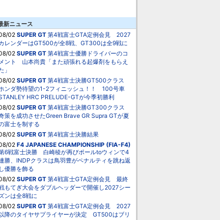
最新ニュース
08/02
SUPER GT
第4戦富士GTA定例会見 2027
カレンダーはGT500が全8戦、GT300は全9戦に
08/02
SUPER GT
第4戦富士優勝ドライバーのコ
メント 山本尚貴「また頑張れる起爆剤をもらえ
た」
08/02
SUPER GT
第4戦富士決勝GT500クラス
ホンダ勢待望の1-2フィニッシュ！！ 100号車
STANLEY HRC PRELUDE-GTが今季初勝利
08/02
SUPER GT
第4戦富士決勝GT300クラス
奇策を成功させたGreen Brave GR Supra GTが夏
の富士を制する
08/02
SUPER GT
第4戦富士決勝結果
08/02
F4 JAPANESE CHAMPIONSHIP (FIA-F4)
第6戦富士決勝 白崎稜が再びポールtoウィンで4
連勝、INDPクラスは鳥羽豊がペナルティを跳ね返
し優勝を飾る
08/02
SUPER GT
第4戦富士GTA定例会見 最終
戦もてぎ大会をダブルヘッダーで開催し2027シー
ズンは全8戦に
08/02
SUPER GT
第4戦富士GTA定例会見 2027
以降のタイヤサプライヤーが決定 GT500はブリ