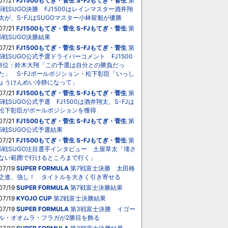
07/21
FJ1500もてぎ・菅生
S-FJもてぎ・菅生
第
5戦SUGO決勝 FJ1500はレインマスター酒井翔
太が、S-FJはSUGOマスター小林留魁が優勝
07/21
FJ1500もてぎ・菅生
S-FJもてぎ・菅生
第
5戦SUGO決勝結果
07/21
FJ1500もてぎ・菅生
S-FJもてぎ・菅生
第
5戦SUGO公式予選ドライバーコメント FJ1500
3位：鈴木大翔「この予選は自分との勝負だっ
た」 S-FJポールポジション・松下彰臣「いっし
ょうけんめい冷静になって」
07/21
FJ1500もてぎ・菅生
S-FJもてぎ・菅生
第
5戦SUGO公式予選 FJ1500は酒井翔太、S-FJは
松下彰臣がポールポジションを獲得
07/21
FJ1500もてぎ・菅生
S-FJもてぎ・菅生
第
5戦SUGO公式予選結果
07/21
FJ1500もてぎ・菅生
S-FJもてぎ・菅生
第
5戦SUGO注目選手インタビュー 土屋草太「壊さ
ない範囲で行けるところまで行く」
07/19
SUPER FORMULA
第7戦富士決勝 太田格
之進、強し！ タイトルを大きく引き寄せる
07/19
SUPER FORMULA
第7戦富士決勝結果
07/19
KYOJO CUP
第2戦富士決勝結果
07/19
SUPER FORMULA
第3戦富士決勝 イゴー
ル・オオムラ・フラガが2勝目を飾る