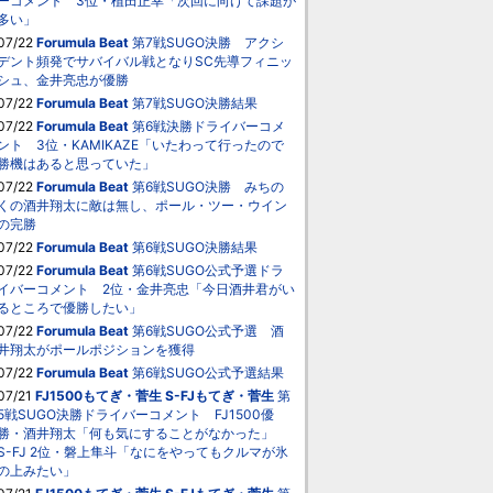
ーコメント 3位・植田正幸「次回に向けて課題が
多い」
07/22
Forumula Beat
第7戦SUGO決勝 アクシ
デント頻発でサバイバル戦となりSC先導フィニッ
シュ、金井亮忠が優勝
07/22
Forumula Beat
第7戦SUGO決勝結果
07/22
Forumula Beat
第6戦決勝ドライバーコメ
ント 3位・KAMIKAZE「いたわって行ったので
勝機はあると思っていた」
07/22
Forumula Beat
第6戦SUGO決勝 みちの
くの酒井翔太に敵は無し、ポール・ツー・ウイン
の完勝
07/22
Forumula Beat
第6戦SUGO決勝結果
07/22
Forumula Beat
第6戦SUGO公式予選ドラ
イバーコメント 2位・金井亮忠「今日酒井君がい
るところで優勝したい」
07/22
Forumula Beat
第6戦SUGO公式予選 酒
井翔太がポールポジションを獲得
07/22
Forumula Beat
第6戦SUGO公式予選結果
07/21
FJ1500もてぎ・菅生
S-FJもてぎ・菅生
第
5戦SUGO決勝ドライバーコメント FJ1500優
勝・酒井翔太「何も気にすることがなかった」
S-FJ 2位・磐上隼斗「なにをやってもクルマが氷
の上みたい」