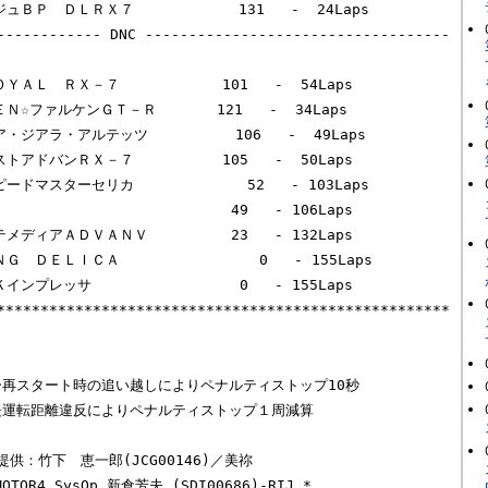
ュＢＰ　ＤＬＲＸ７            131   -  24Laps       

------------ DNC -----------------------------------
****************************************************
ー再スタート時の追い越しによりペナルティストップ10秒

長運転距離違反によりペナルティストップ１周減算

：竹下　恵一郎(JCG00146)／美祢

OR4_SysOp 新倉芳夫 (SDI00686)-RIJ *
