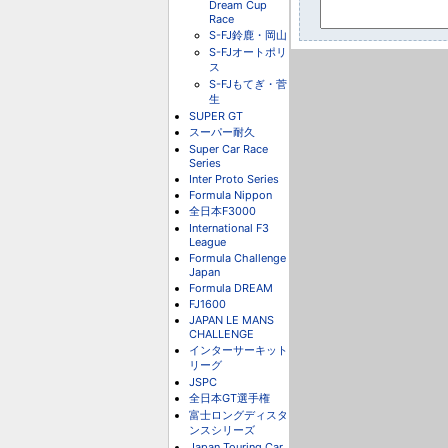
Dream Cup
Race
S-FJ鈴鹿・岡山
S-FJオートポリ
ス
S-FJもてぎ・菅
生
SUPER GT
スーパー耐久
Super Car Race
Series
Inter Proto Series
Formula Nippon
全日本F3000
International F3
League
Formula Challenge
Japan
Formula DREAM
FJ1600
JAPAN LE MANS
CHALLENGE
インターサーキット
リーグ
JSPC
全日本GT選手権
富士ロングディスタ
ンスシリーズ
Japan Touring Car