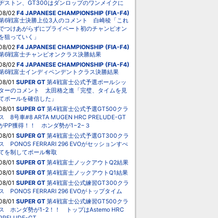
ヂストン、GT300はダンロップのワンメイクに
08/02
F4 JAPANESE CHAMPIONSHIP (FIA-F4)
第6戦富士決勝上位3人のコメント 白崎稜「これ
でつけあがらずにプライベート初のチャンピオン
を狙っていく」
08/02
F4 JAPANESE CHAMPIONSHIP (FIA-F4)
第6戦富士チャンピオンクラス決勝結果
08/02
F4 JAPANESE CHAMPIONSHIP (FIA-F4)
第6戦富士インディペンデントクラス決勝結果
08/01
SUPER GT
第4戦富士公式予選ポールシッ
ターのコメント 太田格之進「完璧、タイムを見
てポールを確信した」
08/01
SUPER GT
第4戦富士公式予選GT500クラ
ス 8号車#8 ARTA MUGEN HRC PRELUDE-GT
がPP獲得！！ ホンダ勢が1−2−３
08/01
SUPER GT
第4戦富士公式予選GT300クラ
ス PONOS FERRARI 296 EVOがセッションすべ
てを制してポール奪取
08/01
SUPER GT
第4戦富士ノックアウトQ2結果
08/01
SUPER GT
第4戦富士ノックアウトQ1結果
08/01
SUPER GT
第4戦富士公式練習GT300クラ
ス PONOS FERRARI 296 EVOがトップタイム
08/01
SUPER GT
第4戦富士公式練習GT500クラ
ス ホンダ勢が1-2！！ トップはAstemo HRC
PRELUDE-GT