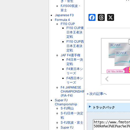
ぎ・菅生
FJ1500筑波・
富士
Japanese F3
Facebook
Threads
X
Formula 4
F110 CUP
F110 CUP東
日本王者決
定戦
F110 CUP西
日本王者決
定戦
JAF F4選手権
F4日本一決
定戦
F4東日本シ
リーズ
F4西日本シ
リーズ
F4 JAPANESE
CHAMPIONSHIP
« 次の記事へ
(FIA-F4)
Super FJ
Championship
トラックバック
S-FJ岡山
S-FJ日本一決定
戦
S-FJ筑波・富士
Super FJ