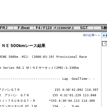
FRJ
F-Beat
F4 / F110
SGT
S
FJ1500/SFJ
F110 CUP
FIA-F4
SFJ D-Cup
鈴鹿・岡山
筑波・冨士
SFJ日本一
Aポリス
前の記事へ »
もてぎ・菅生
:ＭＩＮＥ 500kmレース結果
500km -RIJ- (2000-03-19) Provisional Race 
nce Series Rd.1 ＭＩＮＥサーキット(JPN):3.330km
