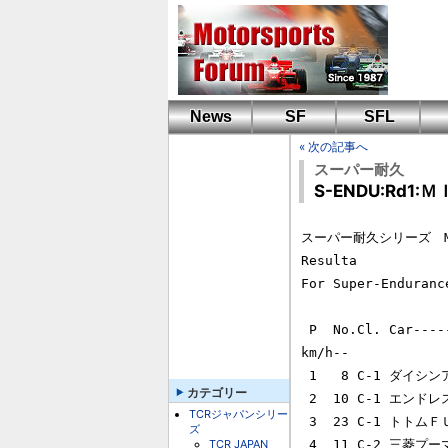
News
SF
SFL
« 次の記事へ
スーパー耐久
S-ENDU:Rd1
スーパー耐久シリーズ　MINE 
Resulta

For Super-Endura
 P  No.Cl. Car------------------------------------ Lap -GoalTime-- -
km/h--

 1   8 C-1 ダイシンアドバンＧＴＲ                  155 4:30'42.892 114.397

カテゴリー
 2  10 C-1 エンドレス　アドバン　ＧＴＲ            155 4:32'01.229 113.848

TCRジャパンシリー
 3  23 C-1 トトムＦＵＪＩＴＳＵＢＯＧＴ－Ｒ       *155 4:30'44.113 114.389

ズ
TCR JAPAN
 4  11 C-2 三菱プーマランサーターボ VI ＴＭ        154   -   1Lap         
