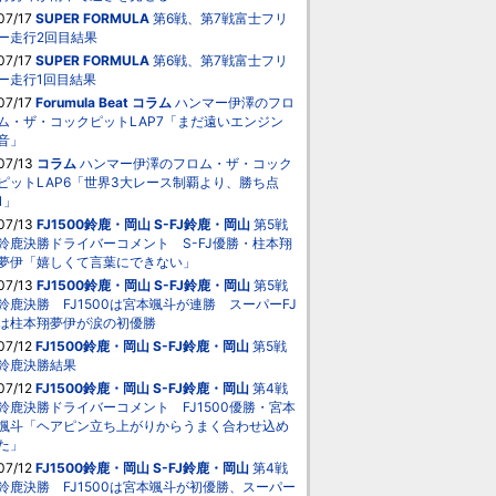
07/17
SUPER FORMULA
第6戦、第7戦富士フリ
ー走行2回目結果
07/17
SUPER FORMULA
第6戦、第7戦富士フリ
ー走行1回目結果
07/17
Forumula Beat
コラム
ハンマー伊澤のフロ
ム・ザ・コックピットLAP7「まだ遠いエンジン
音」
07/13
コラム
ハンマー伊澤のフロム・ザ・コック
ピットLAP6「世界3大レース制覇より、勝ち点
1」
07/13
FJ1500鈴鹿・岡山
S-FJ鈴鹿・岡山
第5戦
鈴鹿決勝ドライバーコメント S-FJ優勝・柱本翔
夢伊「嬉しくて言葉にできない」
07/13
FJ1500鈴鹿・岡山
S-FJ鈴鹿・岡山
第5戦
鈴鹿決勝 FJ1500は宮本颯斗が連勝 スーパーFJ
は柱本翔夢伊が涙の初優勝
07/12
FJ1500鈴鹿・岡山
S-FJ鈴鹿・岡山
第5戦
鈴鹿決勝結果
07/12
FJ1500鈴鹿・岡山
S-FJ鈴鹿・岡山
第4戦
鈴鹿決勝ドライバーコメント FJ1500優勝・宮本
颯斗「ヘアピン立ち上がりからうまく合わせ込め
た」
07/12
FJ1500鈴鹿・岡山
S-FJ鈴鹿・岡山
第4戦
鈴鹿決勝 FJ1500は宮本颯斗が初優勝、スーパー