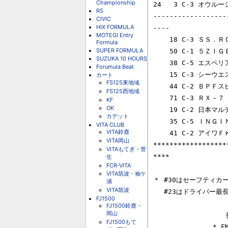
Championship
24   3 C-3 オウルージ
RS
------------------
CIVIC
HIX FORMULA
----

MOTEGI Entry
    18 C-3 ＳＳ．ＲＯＹＡＬ　ＲＸ－７　　　　　　  101   -  54Laps       

Formula
SUPER FORMULA
    50 C-1 ５ＺＩＧＥＮ☆ファルケンＧＴ－Ｒ　　　  121   -  34Laps       

SUZUKA 10 HOURS
    38 C-5 エスペリア・ジアラ・アルテッツ          106   -  49Laps       

Forumula Beat
    15 C-3 シーウエストアドバンＲＸ－７　　　　　  105   -  50Laps       

カート
FS125東地域
    44 C-2 ＢＰＦスピードマスターセリカ             52   - 103Laps      

FS125西地域
    71 C-3 ＲＸ－７　　　　　　　　　　　　　　　   49   - 106Laps      

KF
OK
    19 C-2 日本マルテメディアＡＤＶＡＮＶ　　　　   23   - 132Laps      

カデット
    35 C-5 ＩＮＧＩＮＧ　ＤＥＬＩＣＡ                0   - 155Laps      

VITA CLUB
VITA鈴鹿
    41 C-2 アイワＦＫインプレッサ　　　　　　　　    0   - 155Laps      

VITA岡山
******************
VITAもてぎ・菅
****

生
FCR-VITA
VITA筑波・袖ケ
＊ #30はセーフティカ
浦
VITA筑波
　 #23はドライバー最
FJ1500
FJ1500鈴鹿・
岡山
　　　　　　　　　　　提供
FJ1500もて
　　　　　　　　　* FMOT