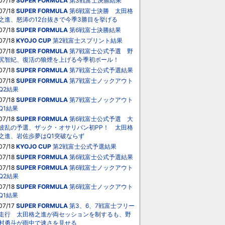
07/19
SUPER FORMULA
第3戦富士決勝結果
07/18
SUPER FORMULA
第6戦富士決勝 太田格
之進、怒涛の12台抜きで今季3勝目を挙げる
07/18
SUPER FORMULA
第6戦富士決勝結果
07/18
KYOJO CUP
第2戦富士スプリント結果
07/18
SUPER FORMULA
第7戦富士公式予選 野
尻智紀、復活の狼煙を上げる今季初ポール！
07/18
SUPER FORMULA
第7戦富士公式予選結果
07/18
SUPER FORMULA
第7戦富士ノックアウト
Q2結果
07/18
SUPER FORMULA
第7戦富士ノックアウト
Q1結果
07/18
SUPER FORMULA
第6戦富士公式予選 大
波乱の予選、ザック・オサリバン初PP！ 太田格
之進、岩佐歩夢はQ1突破ならず
07/18
KYOJO CUP
第2戦富士公式予選結果
07/18
SUPER FORMULA
第6戦富士公式予選結果
07/18
SUPER FORMULA
第6戦富士ノックアウト
Q2結果
07/18
SUPER FORMULA
第6戦富士ノックアウト
Q1結果
07/17
SUPER FORMULA
第3、6、7戦富士フリー
走行 太田格之進が両セッションを制するも、野
村勇斗が雨中で速さを見せる